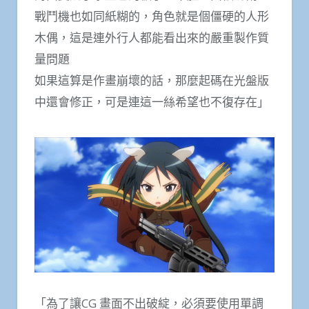
戰鬥機也如同紙糊的，角色就是個僵硬的人形
木偶，這是連外行人都能看出來的嚴重製作質
量問題
如果這算是作畫崩壞的話，那麼起碼在光盤版
中還會修正，可是連這一絲希望也不復存在」
「為了讓CG 畫面不出破綻，必須要使用單調