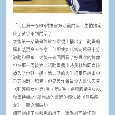
「而且第一卷BD附送官方活動門票，生怕預定
晚了就拿不到門票了
之後第一話動畫終於在電視上播出了，動畫的
違和感更令人在意，但即使如此當時還是十分
激動和興奮，之後來來回回看了好幾次的錄像
但在那一周後第二話動畫播出時我就如同直接
掉入了地獄一般，第二話的大半場景是故事中
重要的戰斗場景，但是製作質量令人無法忍受
《強襲魔女》第1季，第2季，劇場版還有OVA
動畫持續8年所施放的畫面的魔法被《無畏魔
女》一朝之間破功
海面變成了水藍色的板子，軍艦畫面被切割，