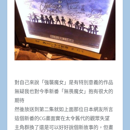
對自己來說「強襲魔女」是有特別意義的作品
無疑我也對今季新番「無畏魔女」抱有很大的
期待
然後放送到第二集就如上面那位日本網友所言
這個新番的CG畫面實在太令舊代的觀眾失望
主角群換了還是可以好好說個新故事的，但畫