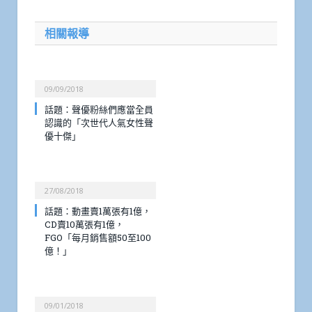
相關報導
09/09/2018
話題：聲優粉絲們應當全員
認識的「次世代人氣女性聲
優十傑」
27/08/2018
話題：動畫賣1萬張有1億，
CD賣10萬張有1億，
FGO「每月銷售額50至100
億！」
09/01/2018