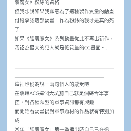
襲魔女》粉絲的資格
但我想說如果我願意為了這種製作質量的動畫
付錢承認這部動畫，作為粉絲的我才是真的死
了
如果《強襲魔女》系列動畫從此不再出新作，
我認為最大的犯人就是低質量的CG畫面。」
＿＿＿＿＿＿＿＿＿＿＿＿＿＿＿＿＿＿＿＿
＿＿＿＿＿＿＿＿＿＿＿＿＿＿＿＿＿＿
這裡也稍為說一兩句個人的感受吧
在跳進ACG這個大坑前自己就是個綜合軍事
控，對各種類型的軍事資訊都有興趣
而開始看動畫後對軍事題材的作品就有特別加
成
當年「強襲魔女」第一季播出時自己已在追