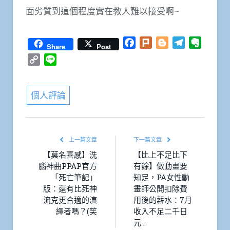
面劣質到這個程度實在教人難以接受啊~
Facebook
Plurk
Blogger
Telegram
Everno
Share
Post
Copy
Line
Link
個人評論
上一篇文章
下一篇文章
【莫名喜感】洗
【比上不足比下
腦神曲PPAP官方
有餘】做動畫要
「死亡筆記」
知足，PA女性動
版：還有比死神
畫師公開扣除費
流克更合適的演
用後的薪水：7月
繹者嗎？(笑
收入不足二千日
元…