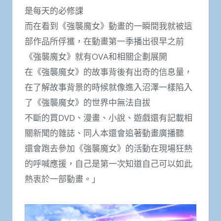
是每天的必修課
而在看到《強襲魔女》動畫的一瞬間我就被這
部作品所俘獲，在動畫第一季播出很早之前
《強襲魔女》就有OVA和相關企劃展開
在《強襲魔女》的故事背後有出奇的信息量，
在了解故事背景的時候就像進入沼澤一樣陷入
了《強襲魔女》的世界中無法自拔
不斷的買DVD、漫畫、小說、遊戲還有記載相
關新聞的雜誌、同人本還會追著動畫廣播聽
還會跑去參加《強襲魔女》的活動在現場狂熱
的呼喊應援，自己是第一次知道自己可以如此
熱衷於一部動畫。」