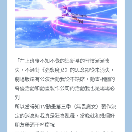
「在上班後不知不覺的追新番的習慣漸漸喪
失，不過對《強襲魔女》的思念卻從未消失，
劇場版還有公演活動我從不缺席，動畫相關的
聲優活動和動畫製作公司的活動我也是場場必
到
所以當得知TV動畫第三季（無畏魔女）製作決
定的消息時我真是狂喜亂舞，當晚就和幾個好
朋友舉酒干杯慶祝