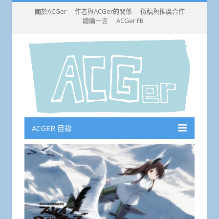
關於ACGer
作者與ACGer的關係
徵稿與推廣合作
總編一言
ACGer FB
ACGER 目錄