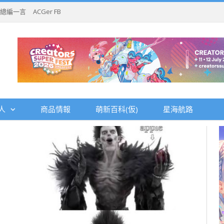
總編一言
ACGer FB
人
商品情報
萌新百科(仮)
星海航路