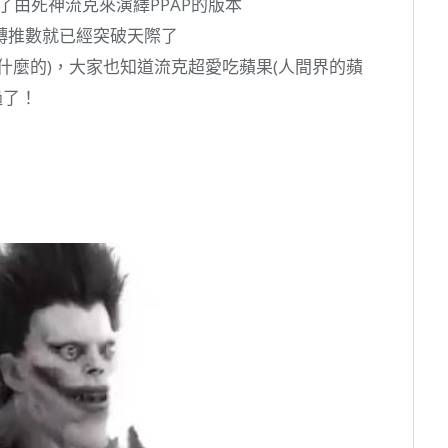
了由死神流克來演繹PPAP的版本
轉推數就已經突破天際了
什麼的)，大家也知道流克超愛吃蘋果(人間界的蘋
過了！