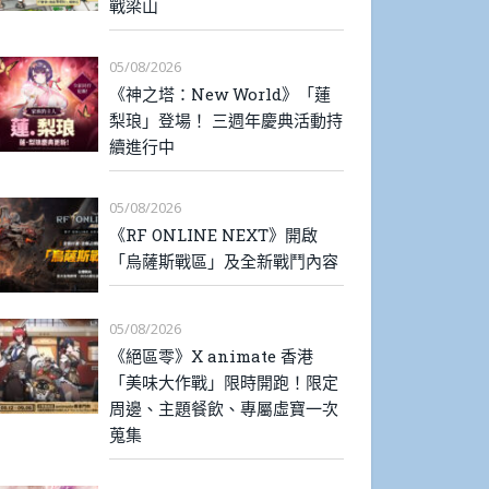
戰梁山
05/08/2026
《神之塔：New World》「蓮
梨琅」登場！ 三週年慶典活動持
續進行中
05/08/2026
《RF ONLINE NEXT》開啟
「烏薩斯戰區」及全新戰鬥內容
05/08/2026
《絕區零》X animate 香港
「美味大作戰」限時開跑！限定
周邊、主題餐飲、專屬虛寶一次
蒐集