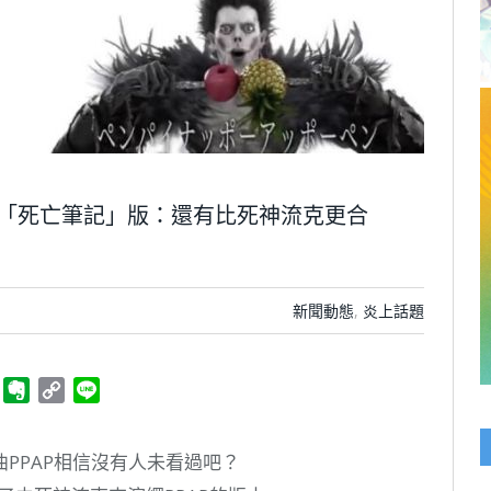
方「死亡筆記」版：還有比死神流克更合
新聞動態
,
炎上話題
ger
Telegram
Evernote
Copy
Line
Link
PPAP相信沒有人未看過吧？