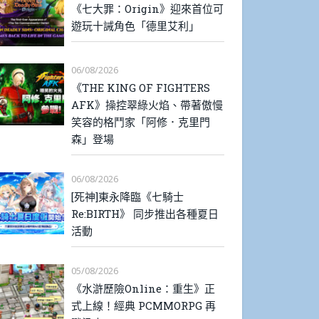
《七大罪：Origin》迎來首位可
遊玩十誡角色「德里艾利」
06/08/2026
《THE KING OF FIGHTERS
AFK》操控翠綠火焰、帶著傲慢
笑容的格鬥家「阿修．克里門
森」登場
06/08/2026
[死神]東永降臨《七騎士
Re:BIRTH》 同步推出各種夏日
活動
05/08/2026
《水滸歷險Online：重生》正
式上線！經典 PCMMORPG 再