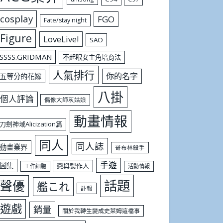
cosplay
FGO
Fate/stay night
Figure
LoveLive!
SAO
SSSS.GRIDMAN
不起眼女主角培育法
人氣排行
你的名字
五等分的花嫁
八掛
個人評論
偶像大師灰姑娘
動畫情報
刀劍神域Alicization篇
同人
同人誌
動畫業界
哥布林殺手
手遊
圖集
戀與製作人
工作細胞
活動情報
話題
聲優
艦これ
訃報
遊戲
銷量
關於我轉生變成史萊姆這檔事