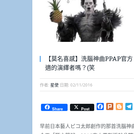
【莫名喜感】洗腦神曲PPAP官
適的演繹者嗎？(笑
作者:
星使
日期:
02/11/2016
Facebook
Plurk
Blog
Share
Post
早前日本藝人ピコ太郎創作的那首洗腦神曲