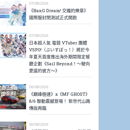
07/08/2026
《BanG Dream! 交織的樂章》
國際服封閉測試正式開跑
07/08/2026
日本超人氣 電競 VTuber 團體
VSPO!（ぶいすぽっ！）將於今
年夏天首度推出海外期間限定餐
廳企劃《Sail Beyond！～駛向
更遠的彼方～》
06/08/2026
《巔峰極速》x《MF GHOST》
8/6 聯動震撼登場！ 新世代山路
傳說再臨
06/08/2026