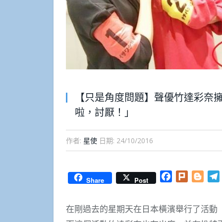
【只是角度問題】聲優竹達彩奈
啦，討厭！」
作者:
星使
日期:
24/10/2016
Facebook
Plurk
Blog
Share
Post
在剛過去的星期天在日本橫濱舉行了活動「A