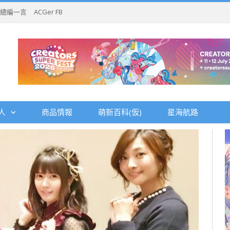
總編一言
ACGer FB
人
商品情報
萌新百科(仮)
星海航路