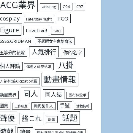
ACG業界
C94
C97
anisong
cosplay
FGO
Fate/stay night
Figure
LoveLive!
SAO
SSSS.GRIDMAN
不起眼女主角培育法
人氣排行
你的名字
五等分的花嫁
八掛
個人評論
偶像大師灰姑娘
動畫情報
刀劍神域Alicization篇
同人
同人誌
動畫業界
哥布林殺手
手遊
圖集
戀與製作人
工作細胞
活動情報
話題
聲優
艦これ
訃報
遊戲
銷量
關於我轉生變成史萊姆這檔事