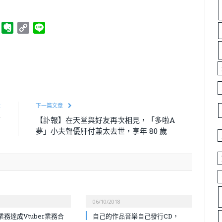
ger
Telegram
Evernote
Copy
Line
Link
章
下一篇文章
槽
【訃報】在天堂與好友再次相見，「多啦A
！
夢」小夫聲優肝付兼太去世，享年 80 歲
06/10/2018
務達成Vtuber業務合
自己的作品音樂自己發行CD，