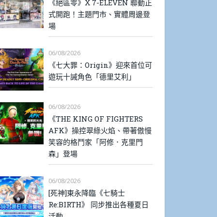
《絕區零》X 7-ELEVEN 聯動正
式開跑！主題門市、實體周邊登
場
06/08/2026
《七大罪：Origin》迎來首位可
遊玩十誡角色「德里艾利」
06/08/2026
《THE KING OF FIGHTERS
AFK》操控翠綠火焰、帶著傲慢
笑容的格鬥家「阿修．克里門
森」登場
06/08/2026
[死神]東永降臨《七騎士
Re:BIRTH》 同步推出各種夏日
活動