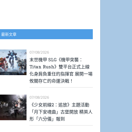
最新文章
07/08/2026
末世機甲 SLG《機甲突襲：
Titan Rush》雙平台正式上線
化身肩負重任的指揮官 展開一場
攸關存亡的命運決戰！
07/08/2026
《少女前線2：追放》主題活動
「月下安魂曲」古堡開放 精英人
形「六分儀」報到