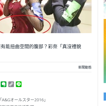
擁有能扭曲空間的腹部？彩奈「真沒禮貌
新聞動態
ger
Telegram
Evernote
Copy
Line
Link
&Gオールスター2016」