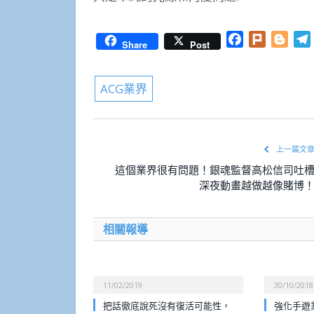
Facebook
Plurk
Blog
Share
Post
ACG業界
上一篇文
這個業界很有問題！銀魂監督高松信司吐
深夜動畫越做越像賭博
相關報導
11/02/2019
30/10/2018
把話徹底說死沒有復活可能性，
強化手遊業