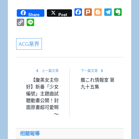
Facebook
Plurk
Blogger
Telegram
Everno
Share
Post
Copy
Line
Link
ACG業界
上一篇文章
下一篇文章
【腹黑女主你
艦これ情報室 第
好】新番「少女
九十五集
編號」主題曲試
聽動畫公開！封
面原畫超可愛啊
～
相關報導