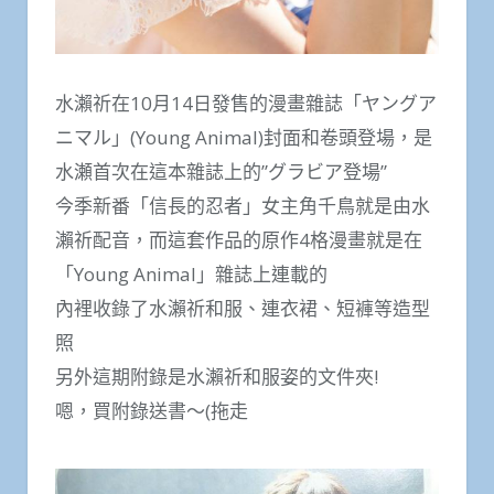
水瀨祈在10月14日發售的漫畫雜誌「ヤングア
ニマル」(Young Animal)封面和卷頭登場，是
水瀬首次在這本雜誌上的”グラビア登場”
今季新番「信長的忍者」女主角千鳥就是由水
瀨祈配音，而這套作品的原作4格漫畫就是在
「Young Animal」雜誌上連載的
內裡收錄了水瀨祈和服、連衣裙、短褲等造型
照
另外這期附錄是水瀨祈和服姿的文件夾!
嗯，買附錄送書～(拖走