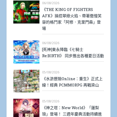
06/08/2026
《THE KING OF FIGHTERS
AFK》操控翠綠火焰、帶著傲慢笑
容的格鬥家「阿修．克里門森」登
場
06/08/2026
[死神]東永降臨《七騎士
Re:BIRTH》 同步推出各種夏日活動
05/08/2026
《水滸歷險Online：重生》正式上
線！經典 PCMMORPG 再戰梁山
05/08/2026
《神之塔：New World》「蓮梨
琅」登場！ 三週年慶典活動持續進