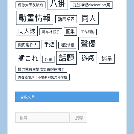
八掛
刀劍神域Alicization篇
偶像大師灰姑娘
動畫情報
同人
動畫業界
同人誌
圖集
哥布林殺手
工作細胞
聲優
手遊
戀與製作人
活動情報
話題
遊戲
艦これ
銷量
訃報
關於我轉生變成史萊姆這檔事
青春豬頭少年不會夢到兔女郎學姐
搜索文章