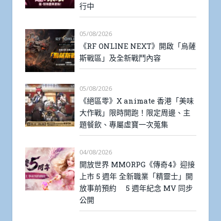
行中
05/08/2026
《RF ONLINE NEXT》開啟「烏薩
斯戰區」及全新戰鬥內容
05/08/2026
《絕區零》X animate 香港「美味
大作戰」限時開跑！限定周邊、主
題餐飲、專屬虛寶一次蒐集
04/08/2026
開放世界 MMORPG《傳奇4》迎接
上市 5 週年 全新職業「精靈士」開
放事前預約 5 週年紀念 MV 同步
公開