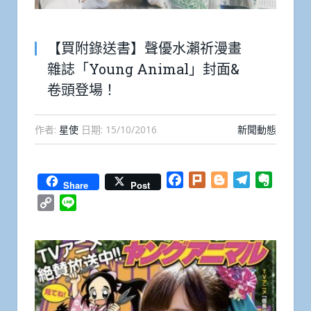
【買附錄送書】聲優水瀨祈漫畫
雜誌「Young Animal」封面&
卷頭登場！
作者:
星使
日期:
15/10/2016
新聞動態
Facebook
Plurk
Blogger
Telegram
Everno
Share
Post
Copy
Line
Link