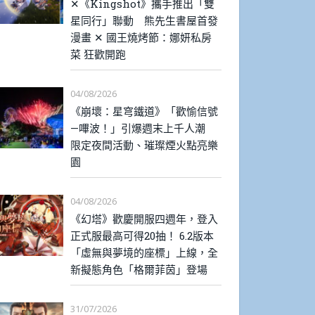
✕《Kingshot》攜手推出「雙
星同行」聯動 熊先生書屋首發
漫畫 ✕ 國王燒烤節：娜妍私房
菜 狂歡開跑
04/08/2026
《崩壞：星穹鐵道》「歡愉信號
—嗶波！」引爆週末上千人潮
限定夜間活動、璀璨煙火點亮樂
園
04/08/2026
《幻塔》歡慶開服四週年，登入
正式服最高可得20抽！ 6.2版本
「虛無與夢境的座標」上線，全
新擬態角色「格爾菲茵」登場
31/07/2026