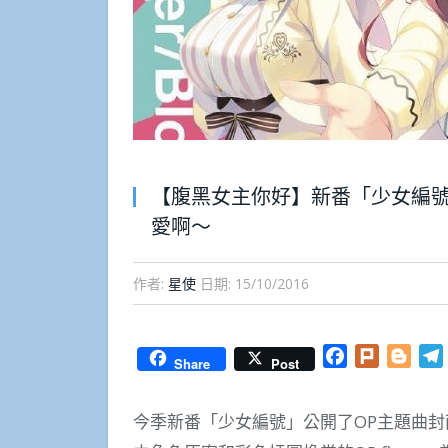
【腹黑女主你好】新番「少女編
愛啊～
作者:
星使
日期:
15/10/2016
Facebook
Plurk
Blog
Share
Post
今季新番「少女編號」公開了OP主題曲封