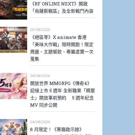
《RF ONLINE NEXT》開啟
「烏薩斯戰區」及全新戰鬥內容
05/08/2026
《絕區零》X animate 香港
「美味大作戰」限時開跑！限定
周邊、主題餐飲、專屬虛寶一次
蒐集
04/08/2026
開放世界 MMORPG《傳奇4》
迎接上市 5 週年 全新職業「精靈
士」開放事前預約 5 週年紀念
MV 同步公開
04/08/2026
8 月限定！《寒霜啟示錄》