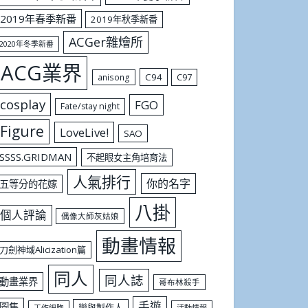
2019年春季新番
2019年秋季新番
ACGer雜燴所
2020年冬季新番
ACG業界
C94
C97
anisong
cosplay
FGO
Fate/stay night
Figure
LoveLive!
SAO
SSSS.GRIDMAN
不起眼女主角培育法
人氣排行
你的名字
五等分的花嫁
八掛
個人評論
偶像大師灰姑娘
動畫情報
刀劍神域Alicization篇
同人
同人誌
動畫業界
哥布林殺手
手遊
圖集
戀與製作人
工作細胞
活動情報