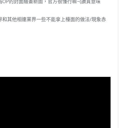
er為OP的封面繪畫新圖，官方很懂行嘛~(讚賞意味
界和其他相連業界一些不能拿上檯面的做法/現象赤