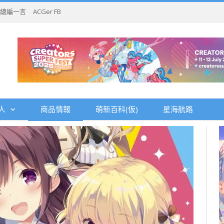
總編一言
ACGer FB
人
商品情報
萌新百科(仮)
星海航路