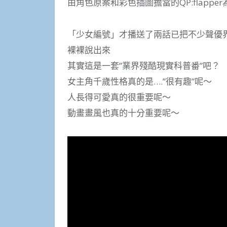
由角色原案和彩色插圖擔當的QP:flapp
「少女編號」才播送了兩話已把不少聲優
裸裸說出來
其實這是一套”業界殘酷現實科普番”吧？
女主角千歲性格真的是….”很有趣”呢～
人長得可愛真的很重要呢～
動畫畫風也真的十分重要呢～