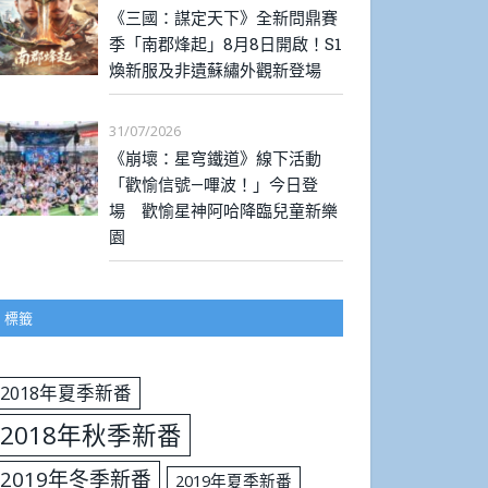
《三國：謀定天下》全新問鼎賽
季「南郡烽起」8月8日開啟！S1
煥新服及非遺蘇繡外觀新登場
31/07/2026
《崩壞：星穹鐵道》線下活動
「歡愉信號—嗶波！」今日登
場 歡愉星神阿哈降臨兒童新樂
園
標籤
2018年夏季新番
2018年秋季新番
2019年冬季新番
2019年夏季新番