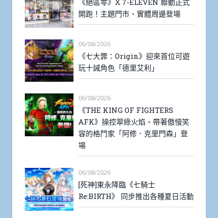
《絕區零》X 7-ELEVEN 聯動正式
開跑！主題門市、實體周邊登場
06/08/2026
《七大罪：Origin》迎來首位可遊
玩十誡角色「德里艾利」
06/08/2026
《THE KING OF FIGHTERS
AFK》操控翠綠火焰、帶著傲慢笑
容的格鬥家「阿修．克里門森」登
場
06/08/2026
[死神]東永降臨《七騎士
Re:BIRTH》 同步推出各種夏日活動