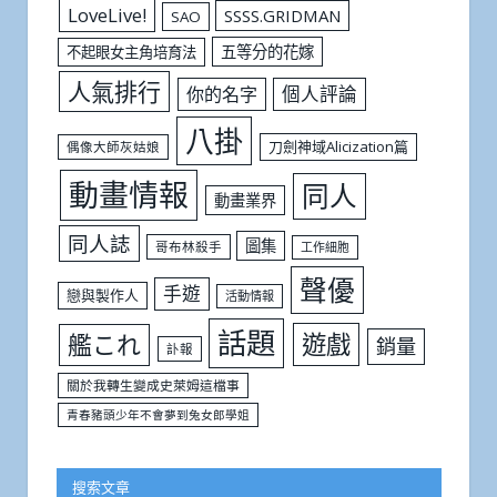
LoveLive!
SSSS.GRIDMAN
SAO
五等分的花嫁
不起眼女主角培育法
人氣排行
個人評論
你的名字
八掛
刀劍神域Alicization篇
偶像大師灰姑娘
動畫情報
同人
動畫業界
同人誌
圖集
哥布林殺手
工作細胞
聲優
手遊
戀與製作人
活動情報
話題
遊戲
艦これ
銷量
訃報
關於我轉生變成史萊姆這檔事
青春豬頭少年不會夢到兔女郎學姐
搜索文章