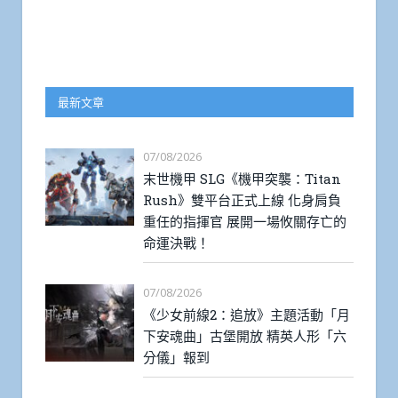
最新文章
07/08/2026
末世機甲 SLG《機甲突襲：Titan
Rush》雙平台正式上線 化身肩負
重任的指揮官 展開一場攸關存亡的
命運決戰！
07/08/2026
《少女前線2：追放》主題活動「月
下安魂曲」古堡開放 精英人形「六
分儀」報到