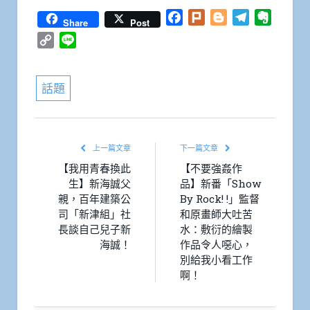
Facebook
Plurk
Blogger
Telegram
Everno
Share
Post
Copy
Line
Link
話題
上一篇文章
下一篇文章
【我用青春換此
【不要強姦作
生】新海誠父
品】新番「Show
親，百年建築公
By Rock! !」監督
司「新津組」社
和原畫師大吐苦
長談自己兒子新
水：敷衍的繪製
海誠！
作品令人噁心，
別給我小看工作
啊！