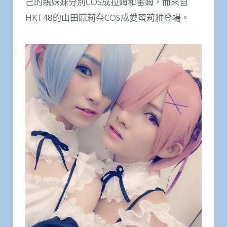
己的親妹妹分別COS成拉姆和雷姆，而來自
HKT48的山田麻莉奈COS成愛蜜莉雅登場。