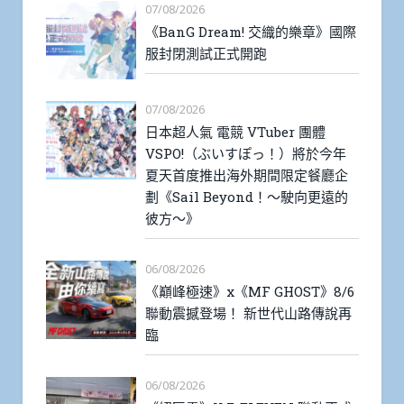
07/08/2026
《BanG Dream! 交織的樂章》國際
服封閉測試正式開跑
07/08/2026
日本超人氣 電競 VTuber 團體
VSPO!（ぶいすぽっ！）將於今年
夏天首度推出海外期間限定餐廳企
劃《Sail Beyond！～駛向更遠的
彼方～》
06/08/2026
《巔峰極速》x《MF GHOST》8/6
聯動震撼登場！ 新世代山路傳說再
臨
06/08/2026