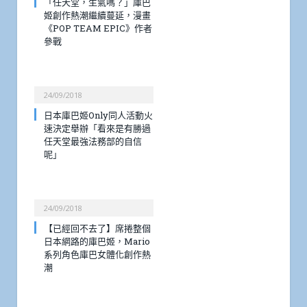
「任天堂，生氣嗎？」庫巴
姬創作熱潮繼續蔓延，漫畫
《POP TEAM EPIC》作者
參戰
24/09/2018
日本庫巴姬Only同人活動火
速決定舉辦「看來是有勝過
任天堂最強法務部的自信
呢」
24/09/2018
【已經回不去了】席捲整個
日本網路的庫巴姬，Mario
系列角色庫巴女體化創作熱
潮