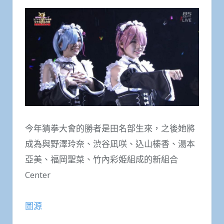
今年猜拳大會的勝者是田名部生來，之後她將
成為與野澤玲奈、渋谷凪咲、込山榛香、湯本
亞美、福岡聖菜、竹內彩姫組成的新組合
Center
圖源