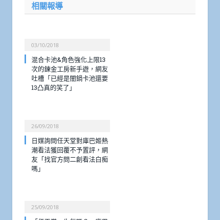
相關報導
03/10/2018
混合卡池&角色強化上限13
次的鍊金工房新手遊，網友
吐槽「已經是闇鍋卡池還要
13凸真的笑了」
26/09/2018
日媒詢問任天堂對庫巴姬熱
潮看法獲回覆不予置評，網
友「找官方問二創看法白痴
嗎」
25/09/2018