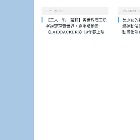
19/10/2018
15/10/2018
【三人一狗一蘿莉】異世界魔王勇
美少女的
者逆穿現實世界，劇場版動畫
擊運動漫畫《R
《LAIDBACKERS》19年春上映
動畫化決