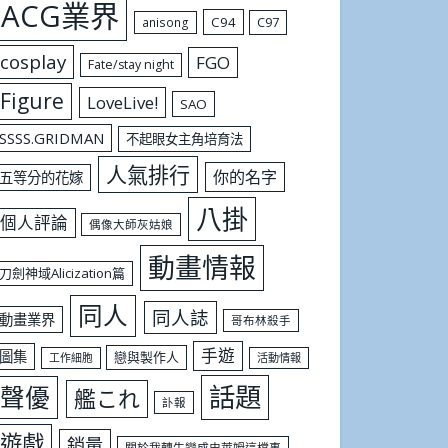
ACG業界
C94
C97
anisong
cosplay
FGO
Fate/stay night
Figure
LoveLive!
SAO
SSSS.GRIDMAN
不起眼女主角培育法
人氣排行
你的名字
五等分的花嫁
八掛
個人評論
偶像大師灰姑娘
動畫情報
刀劍神域Alicization篇
同人
同人誌
動畫業界
哥布林殺手
手遊
圖集
戀與製作人
工作細胞
活動情報
話題
聲優
艦これ
訃報
遊戲
銷量
關於我轉生變成史萊姆這檔事