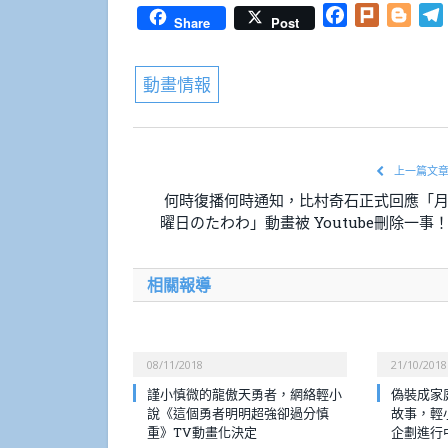
Facebook
Plurk
Blog
Share
Post
動畫情報
上一篇文
何時復播何時通知，比村奇石正式回應「
曜日のたわわ」動畫被 Youtube刪除一事
相關報導
08/11/2018
21/10/2018
謹小慎微的龍傲天勇者，網絡輕小
偽裝成家
說《這個勇者明明超強卻過分慎
故事，輕
重》TV動畫化決定
企劃進行