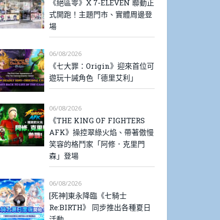
《絕區零》X 7-ELEVEN 聯動正
式開跑！主題門市、實體周邊登
場
06/08/2026
《七大罪：Origin》迎來首位可
遊玩十誡角色「德里艾利」
06/08/2026
《THE KING OF FIGHTERS
AFK》操控翠綠火焰、帶著傲慢
笑容的格鬥家「阿修．克里門
森」登場
06/08/2026
[死神]東永降臨《七騎士
Re:BIRTH》 同步推出各種夏日
活動