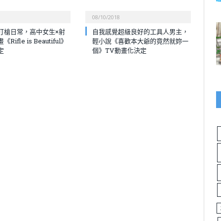
08/10/2018
打槍日常，高中女生×射
自我感覺超級良好的工具人男主，
ifle is Beautiful》
輕小說《喜歡本大爺的竟然就妳一
定
個》TV動畫化決定