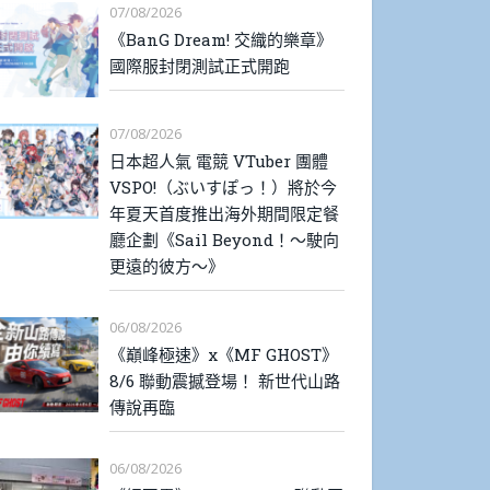
07/08/2026
《BanG Dream! 交織的樂章》
國際服封閉測試正式開跑
07/08/2026
日本超人氣 電競 VTuber 團體
VSPO!（ぶいすぽっ！）將於今
年夏天首度推出海外期間限定餐
廳企劃《Sail Beyond！～駛向
更遠的彼方～》
06/08/2026
《巔峰極速》x《MF GHOST》
8/6 聯動震撼登場！ 新世代山路
傳說再臨
06/08/2026