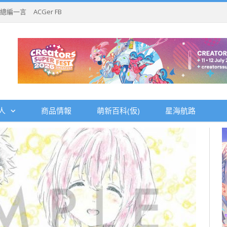
總編一言
ACGer FB
人
商品情報
萌新百科(仮)
星海航路