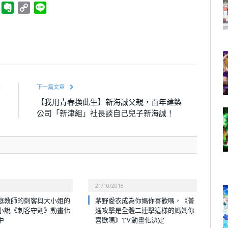
ger
Telegram
Evernote
Copy
Line
Link
章
下一篇文章
月
【我用青春換此生】新海誠父親，百年建築
！
公司「新津組」社長談自己兒子新海誠！
21/10/2018
庭教師的刺客與大小姐的
茅野愛衣成為你媽你喜歡嗎，《普
小說《刺客守則》動畫化
通攻擊是全體二連擊這樣的媽媽你
中
喜歡嗎》TV動畫化決定