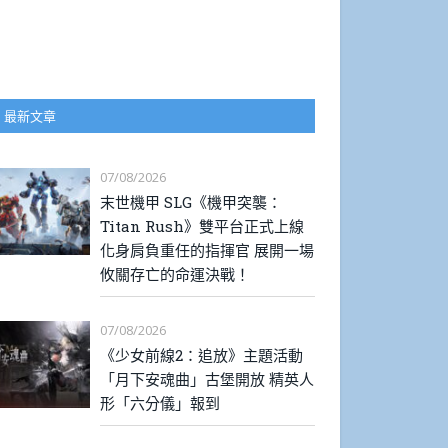
最新文章
07/08/2026
末世機甲 SLG《機甲突襲：
Titan Rush》雙平台正式上線
化身肩負重任的指揮官 展開一場
攸關存亡的命運決戰！
07/08/2026
《少女前線2：追放》主題活動
「月下安魂曲」古堡開放 精英人
形「六分儀」報到