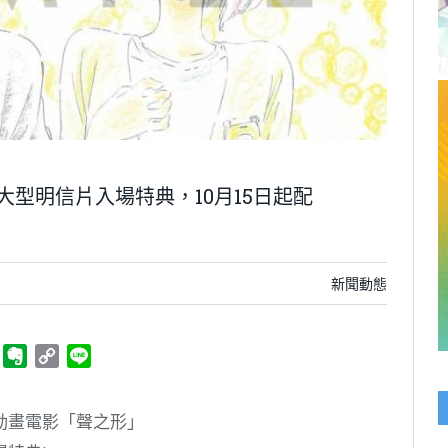
型明信片入場特典，10月15日起配
新聞動態
ger
Telegram
Evernote
Copy
Line
Link
動畫電影「聲之形」