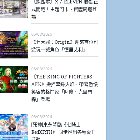
《絕區零》X 7-ELEVEN 聯動正
式開跑！主題門市、實體周邊登
場
06/08/2026
《七大罪：Origin》迎來首位可
遊玩十誡角色「德里艾利」
06/08/2026
《THE KING OF FIGHTERS
AFK》操控翠綠火焰、帶著傲慢
笑容的格鬥家「阿修．克里門
森」登場
06/08/2026
[死神]東永降臨《七騎士
Re:BIRTH》 同步推出各種夏日
活動