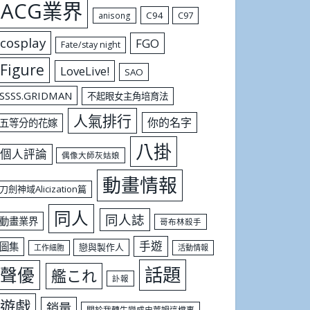
ACG業界
C94
C97
anisong
cosplay
FGO
Fate/stay night
Figure
LoveLive!
SAO
SSSS.GRIDMAN
不起眼女主角培育法
人氣排行
你的名字
五等分的花嫁
八掛
個人評論
偶像大師灰姑娘
動畫情報
刀劍神域Alicization篇
同人
同人誌
動畫業界
哥布林殺手
手遊
圖集
戀與製作人
工作細胞
活動情報
話題
聲優
艦これ
訃報
遊戲
銷量
關於我轉生變成史萊姆這檔事