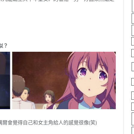
似？
爾會覺得自己和女主角給人的感覺很像(笑)