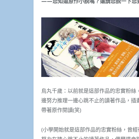
——您知道原作小說嗎？還請您說一下您
烏丸千歲：以前就是這部作品的忠實粉絲
邊努力推理一邊心跳不止的讀著作品，插
帶著原作閱讀(笑)
(小學開始就是這部作品的忠實粉絲，曾