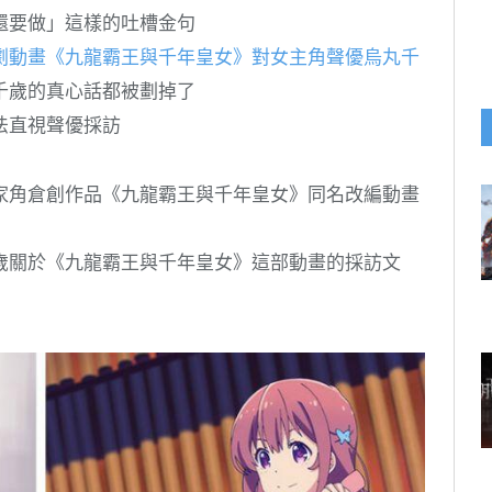
還要做」這樣的吐槽金句
劇動畫《九龍霸王與千年皇女》對女主角聲優烏丸千
千歲的真心話都被劃掉了
法直視聲優採訪
家角倉創作品《九龍霸王與千年皇女》同名改編動畫
歲關於《九龍霸王與千年皇女》這部動畫的採訪文