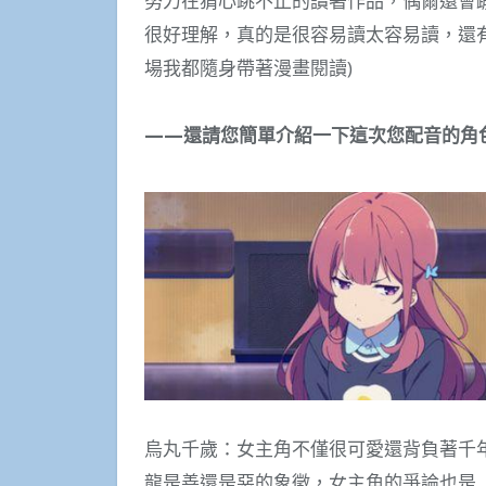
努力在猜心跳不止的讀著作品，偶爾還會
很好理解，真的是很容易讀太容易讀，還
場我都隨身帶著漫畫閱讀)
——還請您簡單介紹一下這次您配音的角
烏丸千歲：女主角不僅很可愛還背負著千
龍是善還是惡的象徵，女主角的爭論也是