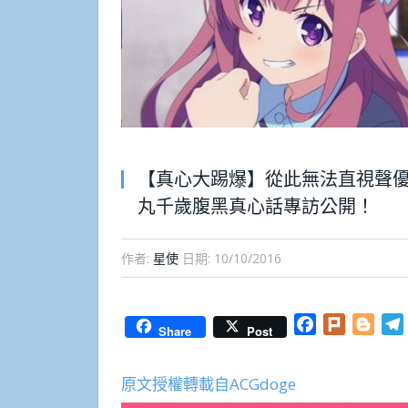
【真心大踢爆】從此無法直視聲
丸千歲腹黑真心話專訪公開！
作者:
星使
日期:
10/10/2016
Facebook
Plurk
Blog
Share
Post
原文授權轉載自ACGdoge