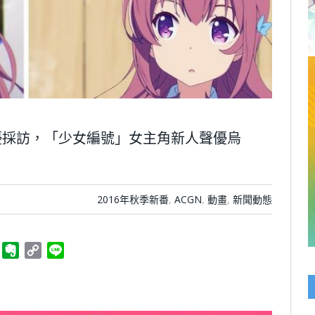
優採訪，「少女編號」女主角新人聲優烏
2016年秋季新番
,
ACGN
,
動畫
,
新聞動態
ger
Telegram
Evernote
Copy
Line
Link