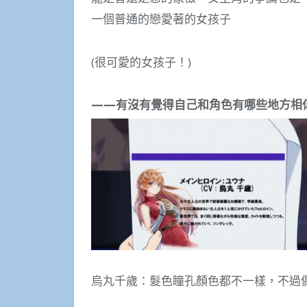
一個普通的戀愛著的女孩子
(很可愛的女孩子！)
——有沒有覺得自己和角色有哪些地方相
烏丸千歲：髮色瞳孔顏色都不一樣，不過偶