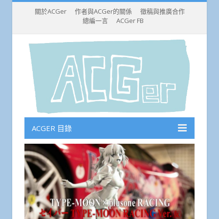
關於ACGer
作者與ACGer的關係
徵稿與推廣合作
總編一言
ACGer FB
ACGER 目錄