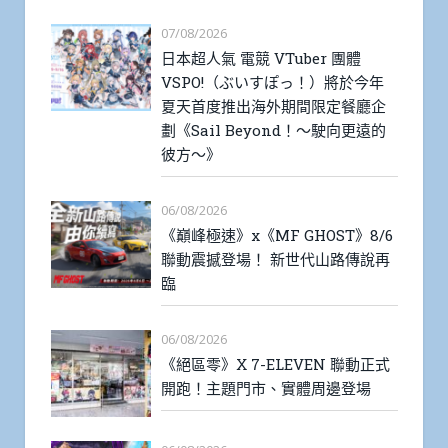
07/08/2026
日本超人氣 電競 VTuber 團體
VSPO!（ぶいすぽっ！）將於今年
夏天首度推出海外期間限定餐廳企
劃《Sail Beyond！～駛向更遠的
彼方～》
06/08/2026
《巔峰極速》x《MF GHOST》8/6
聯動震撼登場！ 新世代山路傳說再
臨
06/08/2026
《絕區零》X 7-ELEVEN 聯動正式
開跑！主題門市、實體周邊登場