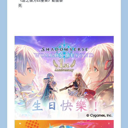
《蒼之彼方四重奏》動畫暴
死