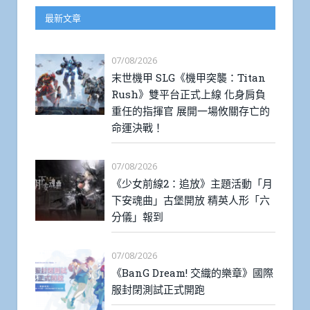
最新文章
07/08/2026
末世機甲 SLG《機甲突襲：Titan
Rush》雙平台正式上線 化身肩負
重任的指揮官 展開一場攸關存亡的
命運決戰！
07/08/2026
《少女前線2：追放》主題活動「月
下安魂曲」古堡開放 精英人形「六
分儀」報到
07/08/2026
《BanG Dream! 交織的樂章》國際
服封閉測試正式開跑