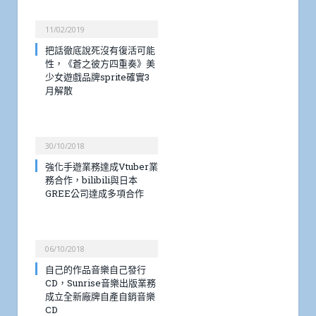
11/02/2019
把話徹底說死沒有復活可能
性，《蒼之彼方四重奏》美
少女遊戲品牌sprite確實3
月解散
30/10/2018
強化手遊業務達成Vtuber業
務合作，bilibili與日本
GREE公司達成多項合作
06/10/2018
自己的作品音樂自己發行
CD，Sunrise音樂出版業務
成立全新廠牌自產自銷音樂
CD