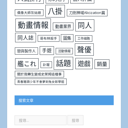
八掛
刀劍神域Alicization篇
偶像大師灰姑娘
動畫情報
同人
動畫業界
同人誌
圖集
哥布林殺手
工作細胞
聲優
手遊
戀與製作人
活動情報
話題
遊戲
艦これ
銷量
訃報
關於我轉生變成史萊姆這檔事
青春豬頭少年不會夢到兔女郎學姐
搜索文章