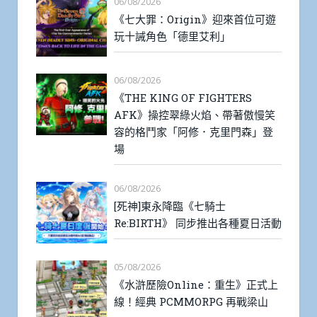
06/08/2026
《七大罪：Origin》迎來首位可遊
玩十誡角色「德里艾利」
06/08/2026
《THE KING OF FIGHTERS
AFK》操控翠綠火焰、帶著傲慢笑
容的格鬥家「阿修．克里門森」登
場
06/08/2026
[死神]東永降臨《七騎士
Re:BIRTH》 同步推出各種夏日活動
05/08/2026
《水滸歷險Online：重生》正式上
線！經典 PCMMORPG 再戰梁山