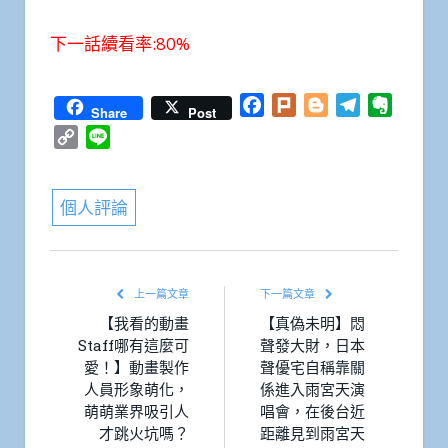
下一話續看率:80%
Facebook
Plurk
Blogger
Telegram
Everno
Share
Post
Copy
Line
Link
個人評論
上一篇文章
下一篇文章
【我看的動畫
【真偽未明】悶
Staff哪有這麼可
聲發大財，日本
愛！】動畫製作
聲優宅自稱靠關
人員形象萌化，
係進入雨宮天演
萌萌業界吸引人
唱會，在後台近
才跳火坑嗎？
距離見到雨宮天