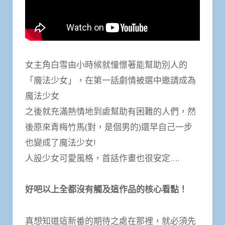
女主角白雪由小時候就憧憬著能幫助別人的
「魔法少女」，在第一話劇情被選中邀請成為
魔法少女
之後就充滿熱情地到處幫助有困難的人們，然
後原來青梅竹馬(對，是個男的)還早自己一步
也變成了魔法少女!
人設少女可愛風格，首話作畫也很安定….
好吧以上全都沒有觸及這作品的核心看點！
真想知道這新番的期待之處在那裡，就必須先