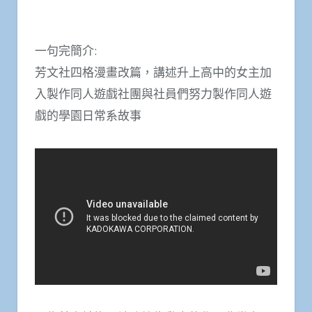
一句完簡介:
芳文社四格漫畫改篇，講述升上高中的女主加
入製作同人遊戲社團與社員們努力製作同人遊
戲的學園日常系故事