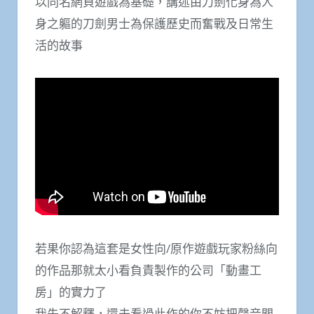
以同名網頁遊戲為基礎，講述由刀劍化身為人
身之軀的刀劍男士為保護歷史而奮戰及日常生
活的故事
若果你認為這套是女性向/原作遊戲玩家粉絲向
的作品那就太小看負責製作的公司「動畫工
房」的實力了
我先不解釋，還未看過此作的你不妨把聲音關