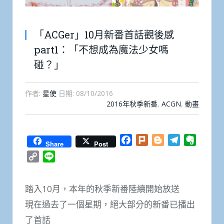
「ACGer」10月新番首話觀後感
part1：「不想成為魔法少女嗎
碰？」
作者:
星使
日期:
08/10/2016
2016年秋季新番
,
ACGN
,
動畫
Facebook
Plurk
Blogger
Telegram
Everno
Share
Post
Copy
Line
Link
踏入10月，本年的秋季新番陸續開始放送
現在過去了一個星期，絕大部分的新番已播出
了首話