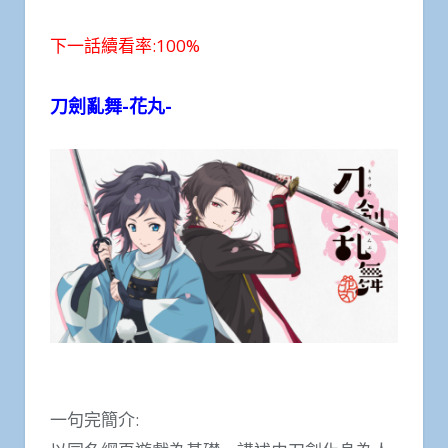
下一話續看率:100%
刀劍亂舞-花丸-
一句完簡介: