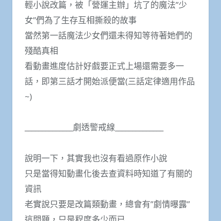
輕小說改篇，被「營運主辦」坑了的魔法”少
女”們為了生存互相撕殺的故事
當然第一話魔法少女們還未得知等待著她們的
殘酷真相
看動畫進度估計好戲要正式上場還需要多一
話，即第三話才開始派便當(三話定律適用作品
~)
______________劇透警戒線______________
說明一下，其實我也沒有看過原作小說
只是當得知動畫化後去查資料時知道了有關的
資訊
老實說只要是改篇類動畫，總會有”劇情曝露”
這問題，只是程度多少而已