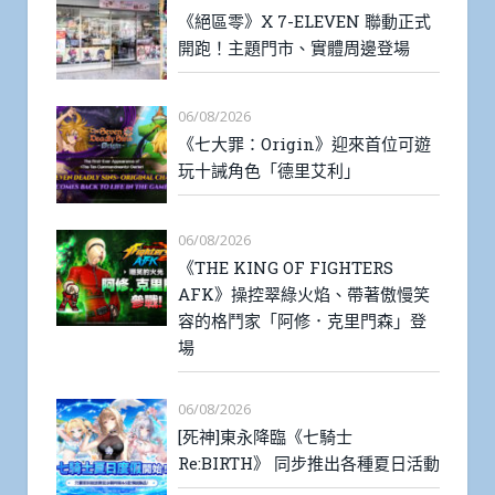
《絕區零》X 7-ELEVEN 聯動正式
開跑！主題門市、實體周邊登場
06/08/2026
《七大罪：Origin》迎來首位可遊
玩十誡角色「德里艾利」
06/08/2026
《THE KING OF FIGHTERS
AFK》操控翠綠火焰、帶著傲慢笑
容的格鬥家「阿修．克里門森」登
場
06/08/2026
[死神]東永降臨《七騎士
Re:BIRTH》 同步推出各種夏日活動