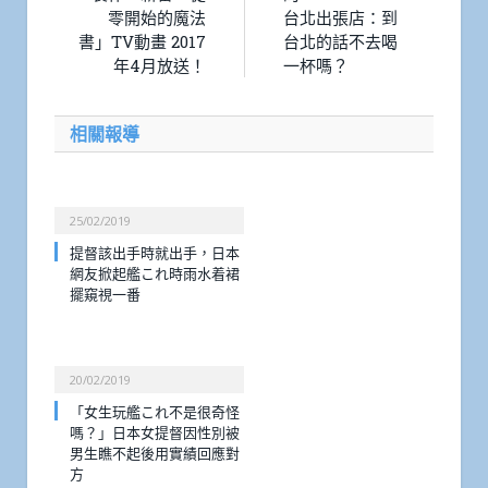
零開始的魔法
台北出張店：到
書」TV動畫 2017
台北的話不去喝
年4月放送！
一杯嗎？
相關報導
25/02/2019
提督該出手時就出手，日本
網友掀起艦これ時雨水着裙
擺窺視一番
20/02/2019
「女生玩艦これ不是很奇怪
嗎？」日本女提督因性別被
男生瞧不起後用實績回應對
方