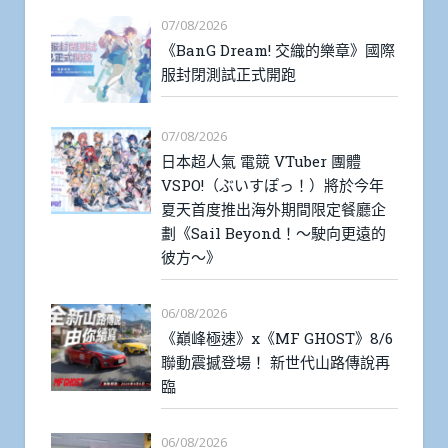
07/08/2026
《BanG Dream! 交織的樂章》國際
服封閉測試正式開跑
07/08/2026
日本超人氣 電競 VTuber 團體
VSPO!（ぶいすぽっ！）將於今年
夏天首度推出海外期間限定餐廳企
劃《Sail Beyond！～駛向更遠的
彼方～》
06/08/2026
《巔峰極速》x《MF GHOST》8/6
聯動震撼登場！ 新世代山路傳說再
臨
06/08/2026