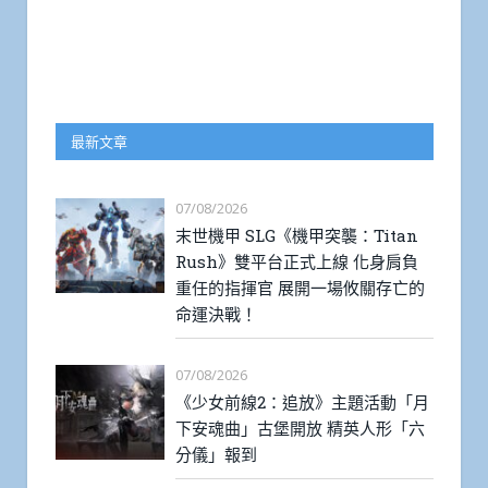
最新文章
07/08/2026
末世機甲 SLG《機甲突襲：Titan
Rush》雙平台正式上線 化身肩負
重任的指揮官 展開一場攸關存亡的
命運決戰！
07/08/2026
《少女前線2：追放》主題活動「月
下安魂曲」古堡開放 精英人形「六
分儀」報到