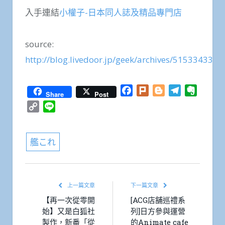
入手連結
小權子-日本同人誌及精品專門店
source:
http://blog.livedoor.jp/geek/archives/51533433.h
Facebook
Plurk
Blogger
Telegram
Everno
Share
Post
Copy
Line
Link
艦これ
上一篇文章
下一篇文章
【再一次從零開
[ACG店舖巡禮系
始】又是白狐社
列]日方參與運營
製作，新番「從
的Animate cafe