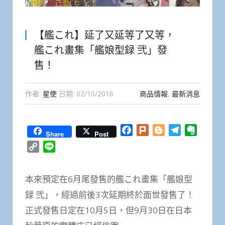
【艦これ】延了又延等了又等，
艦これ畫集「艦娘型録 弐」發
售！
作者:
星使
日期:
02/10/2016
商品情報
,
最新消息
Facebook
Plurk
Blogger
Telegram
Everno
Share
Post
Copy
Line
Link
本來預定在6月尾發售的艦これ畫集「艦娘型
録 弐」，經過前後3次延期終於面世發售了！
正式發售日定在10月5日，但9月30日在日本