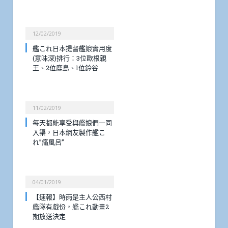
12/02/2019
艦これ日本提督艦娘實用度
(意味深)排行：3位歐根親
王、2位鹿島、1位鈴谷
11/02/2019
每天都能享受與艦娘們一同
入渠，日本網友製作艦こ
れ”痛風呂”
04/01/2019
【速報】時雨是主人公西村
艦隊有戲份，艦これ動畫2
期放送決定