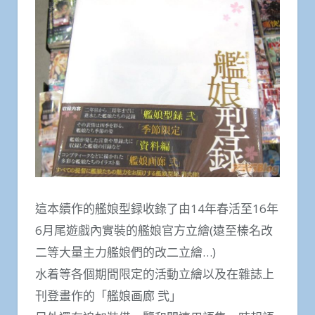
這本續作的艦娘型録收錄了由14年春活至16年
6月尾遊戲內實裝的艦娘官方立繪(遠至榛名改
二等大量主力艦娘們的改二立繪…)
水着等各個期間限定的活動立繪以及在雜誌上
刊登畫作的「艦娘画廊 弐」