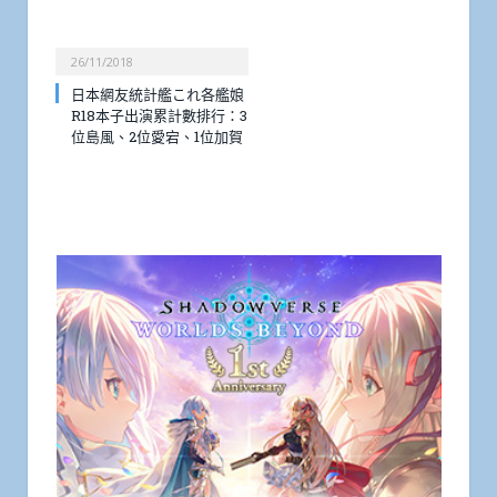
26/11/2018
日本網友統計艦これ各艦娘
R18本子出演累計數排行：3
位島風、2位愛宕、1位加賀