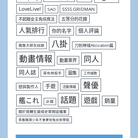
LoveLive!
SSSS.GRIDMAN
SAO
五等分的花嫁
不起眼女主角培育法
人氣排行
個人評論
你的名字
八掛
刀劍神域Alicization篇
偶像大師灰姑娘
動畫情報
同人
動畫業界
同人誌
圖集
哥布林殺手
工作細胞
聲優
手遊
戀與製作人
活動情報
話題
遊戲
艦これ
銷量
訃報
關於我轉生變成史萊姆這檔事
青春豬頭少年不會夢到兔女郎學姐