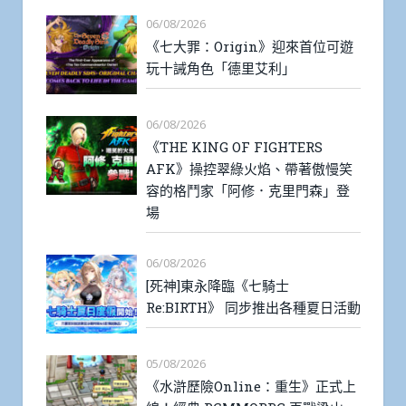
06/08/2026
《七大罪：Origin》迎來首位可遊
玩十誡角色「德里艾利」
06/08/2026
《THE KING OF FIGHTERS
AFK》操控翠綠火焰、帶著傲慢笑
容的格鬥家「阿修．克里門森」登
場
06/08/2026
[死神]東永降臨《七騎士
Re:BIRTH》 同步推出各種夏日活動
05/08/2026
《水滸歷險Online：重生》正式上