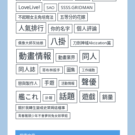
LoveLive!
SSSS.GRIDMAN
SAO
五等分的花嫁
不起眼女主角培育法
人氣排行
個人評論
你的名字
八掛
刀劍神域Alicization篇
偶像大師灰姑娘
動畫情報
同人
動畫業界
同人誌
圖集
哥布林殺手
工作細胞
聲優
手遊
戀與製作人
活動情報
話題
遊戲
艦これ
銷量
訃報
關於我轉生變成史萊姆這檔事
青春豬頭少年不會夢到兔女郎學姐