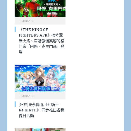
06/08/2026
《THE KING OF
FIGHTERS AFK》操控翠
綠火焰、帶著傲慢笑容的格
鬥家「阿修．克里門森」登
場
06/08/2026
[死神]東永降臨《七騎士
Re:BIRTH》 同步推出各種
夏日活動