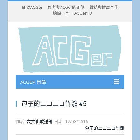
關於ACGer
作者與ACGer的關係
徵稿與推廣合作
總編一言
ACGer FB
ACGER 目錄
包子的ニコニコ竹籠 #5
作者:
次文化放送部
日期:
12/08/2016
包子的ニコニコ竹籠