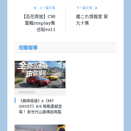
上一篇文章
下一篇文章
【百花齊放】C90
艦これ情報室 第
聖戰cosplay集
九十集
合貼vol.1
相關報導
06/08/2026
《巔峰極速》x《MF
GHOST》8/6 聯動震撼登
場！ 新世代山路傳說再臨