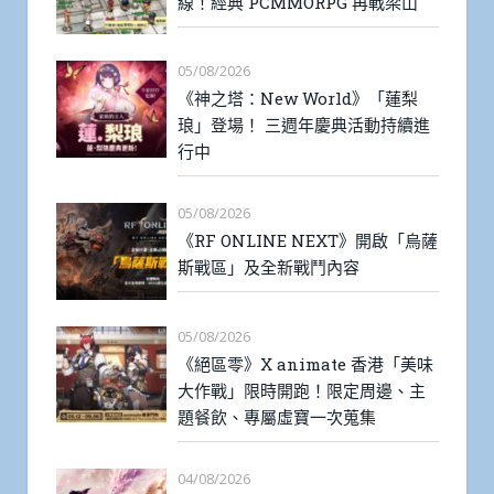
線！經典 PCMMORPG 再戰梁山
05/08/2026
《神之塔：New World》「蓮梨
琅」登場！ 三週年慶典活動持續進
行中
05/08/2026
《RF ONLINE NEXT》開啟「烏薩
斯戰區」及全新戰鬥內容
05/08/2026
《絕區零》X animate 香港「美味
大作戰」限時開跑！限定周邊、主
題餐飲、專屬虛寶一次蒐集
04/08/2026