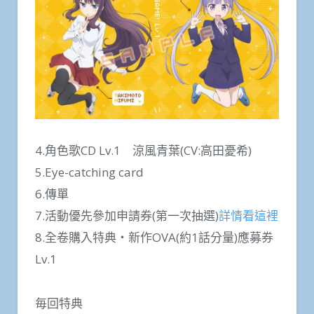
4.角色歌CD Lv.1 涼風青葉(CV:高田憂希)
5.Eye-catching card
6.傳單
7.活動優先參加申請券(第一次抽選)
詳情看這裡
8.全卷購入特典・新作OVA(約1話分量)應募券
Lv.1
毎回特典