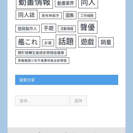
動畫情報
同人
動畫業界
同人誌
圖集
哥布林殺手
工作細胞
聲優
手遊
戀與製作人
活動情報
話題
遊戲
艦これ
銷量
訃報
關於我轉生變成史萊姆這檔事
青春豬頭少年不會夢到兔女郎學姐
搜索文章