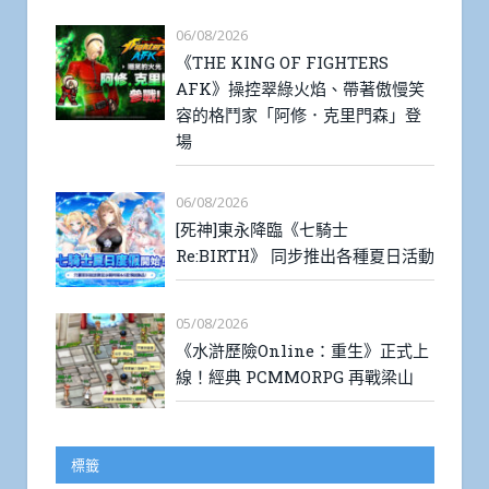
06/08/2026
《THE KING OF FIGHTERS
AFK》操控翠綠火焰、帶著傲慢笑
容的格鬥家「阿修．克里門森」登
場
06/08/2026
[死神]東永降臨《七騎士
Re:BIRTH》 同步推出各種夏日活動
05/08/2026
《水滸歷險Online：重生》正式上
線！經典 PCMMORPG 再戰梁山
標籤