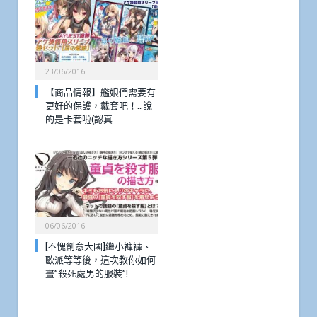
23/06/2016
【商品情報】艦娘們需要有
更好的保護，戴套吧！…說
的是卡套啦(認真
06/06/2016
[不愧創意大國]繼小褲褲、
歐派等等後，這次教你如何
畫”殺死處男的服裝”!