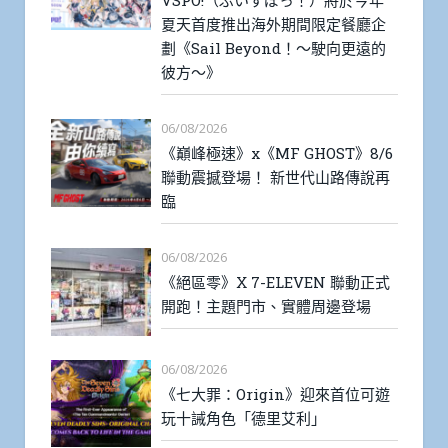
VSPO!（ぶいすぽっ！）將於今年
夏天首度推出海外期間限定餐廳企
劃《Sail Beyond！～駛向更遠的
彼方～》
06/08/2026
《巔峰極速》x《MF GHOST》8/6
聯動震撼登場！ 新世代山路傳說再
臨
06/08/2026
《絕區零》X 7-ELEVEN 聯動正式
開跑！主題門市、實體周邊登場
06/08/2026
《七大罪：Origin》迎來首位可遊
玩十誡角色「德里艾利」