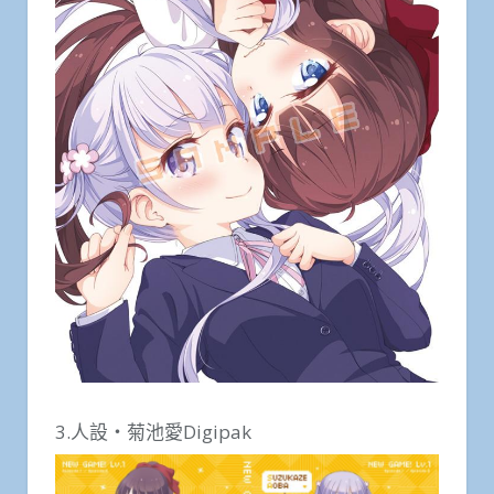
3.人設・菊池愛Digipak