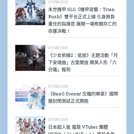
07/08/2026
末世機甲 SLG《機甲突襲：Titan
Rush》雙平台正式上線 化身肩負
重任的指揮官 展開一場攸關存亡的
命運決戰！
07/08/2026
《少女前線2：追放》主題活動「月
下安魂曲」古堡開放 精英人形「六
分儀」報到
07/08/2026
《BanG Dream! 交織的樂章》國際
服封閉測試正式開跑
07/08/2026
日本超人氣 電競 VTuber 團體