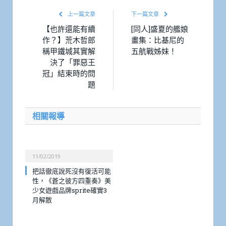
上一篇文章
下一篇文章
【也許還能有續
[同人]盛夏的艦娘
作？】荒木哲郎
畫集：比基尼的
稱甲鐵城其實解
五航戰姊妹！
決了「罪惡王
冠」結束時的問
題
相關報導
11/02/2019
把話徹底說死沒有復活可能
性，《蒼之彼方四重奏》美
少女遊戲品牌sprite確實3
月解散