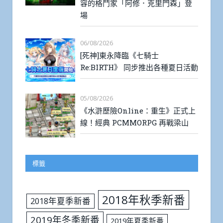
容的格鬥家「阿修．克里門森」登
場
06/08/2026
[死神]東永降臨《七騎士
Re:BIRTH》 同步推出各種夏日活動
05/08/2026
《水滸歷險Online：重生》正式上
線！經典 PCMMORPG 再戰梁山
標籤
2018年秋季新番
2018年夏季新番
2019年冬季新番
2019年夏季新番