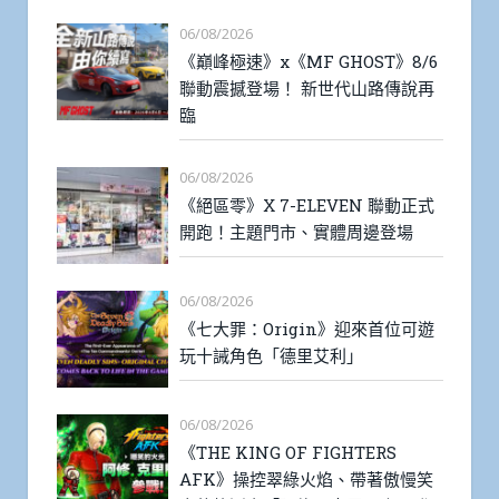
06/08/2026
《巔峰極速》x《MF GHOST》8/6
聯動震撼登場！ 新世代山路傳說再
臨
06/08/2026
《絕區零》X 7-ELEVEN 聯動正式
開跑！主題門市、實體周邊登場
06/08/2026
《七大罪：Origin》迎來首位可遊
玩十誡角色「德里艾利」
06/08/2026
《THE KING OF FIGHTERS
AFK》操控翠綠火焰、帶著傲慢笑