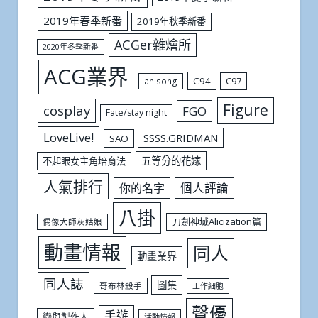
2019年春季新番
2019年秋季新番
ACGer雜燴所
2020年冬季新番
ACG業界
C94
C97
anisong
Figure
cosplay
FGO
Fate/stay night
LoveLive!
SSSS.GRIDMAN
SAO
五等分的花嫁
不起眼女主角培育法
人氣排行
個人評論
你的名字
八掛
刀劍神域Alicization篇
偶像大師灰姑娘
動畫情報
同人
動畫業界
同人誌
圖集
哥布林殺手
工作細胞
聲優
手遊
戀與製作人
活動情報