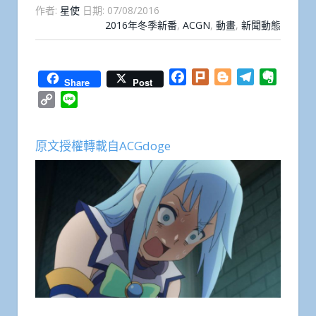
作者:
星使
日期:
07/08/2016
2016年冬季新番
,
ACGN
,
動畫
,
新聞動態
Facebook
Plurk
Blogger
Telegram
Everno
Share
Post
Copy
Line
Link
原文授權轉載自ACGdoge