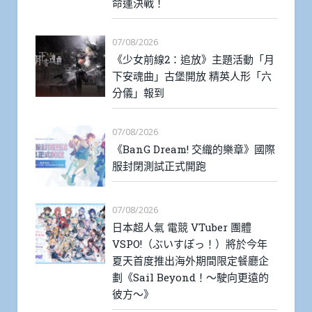
命運決戰！
07/08/2026
《少女前線2：追放》主題活動「月
下安魂曲」古堡開放 精英人形「六
分儀」報到
07/08/2026
《BanG Dream! 交織的樂章》國際
服封閉測試正式開跑
07/08/2026
日本超人氣 電競 VTuber 團體
VSPO!（ぶいすぽっ！）將於今年
夏天首度推出海外期間限定餐廳企
劃《Sail Beyond！～駛向更遠的
彼方～》