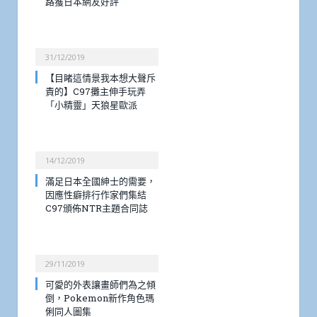
路獲日本網友好評
31/12/2019
【目睹這情景我本想大聲斥
責的】C97攤主伸手玩弄
「小精靈」天狼星歐派
14/12/2019
滿足日本全國紳士的需要，
因應性癖排行作家們集結
C97頒佈NTR主題合同誌
29/11/2019
可愛的外表讓畫師們為之傾
倒，Pokemon新作角色瑪
俐同人圖集