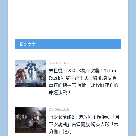
最新文章
07/08/2026
末世機甲 SLG《機甲突襲：Titan
Rush》雙平台正式上線 化身肩負
重任的指揮官 展開一場攸關存亡的
命運決戰！
07/08/2026
《少女前線2：追放》主題活動「月
下安魂曲」古堡開放 精英人形「六
分儀」報到