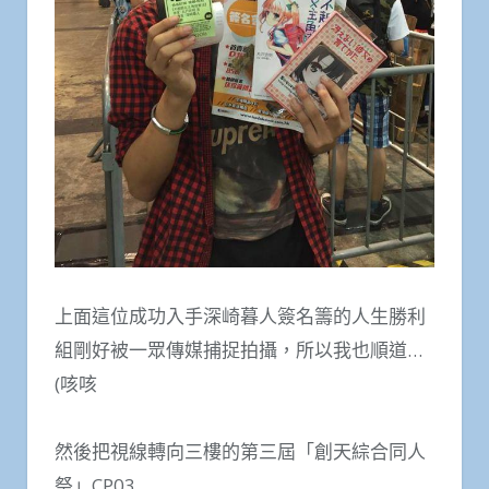
上面這位成功入手深崎暮人簽名籌的人生勝利
組剛好被一眾傳媒捕捉拍攝，所以我也順道…
(咳咳
然後把視線轉向三樓的第三屆「創天綜合同人
祭」CP03