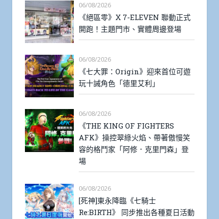
06/08/2026
《絕區零》X 7-ELEVEN 聯動正式
開跑！主題門市、實體周邊登場
06/08/2026
《七大罪：Origin》迎來首位可遊
玩十誡角色「德里艾利」
06/08/2026
《THE KING OF FIGHTERS
AFK》操控翠綠火焰、帶著傲慢笑
容的格鬥家「阿修．克里門森」登
場
06/08/2026
[死神]東永降臨《七騎士
Re:BIRTH》 同步推出各種夏日活動