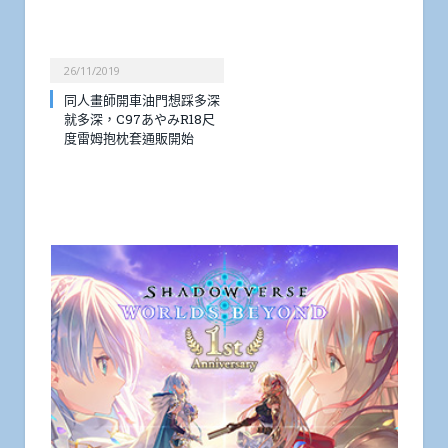
26/11/2019
同人畫師開車油門想踩多深
就多深，C97あやみR18尺
度雷姆抱枕套通販開始