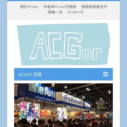
關於ACGer
作者與ACGer的關係
徵稿與推廣合作
總編一言
ACGer FB
ACGER 目錄