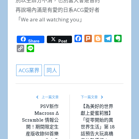
別以主辦分不清，也別當大會是盲的
再說場內滿是有愛的日系ACG愛好者
「We are all watching you」
Facebook
Plurk
Blogger
Telegram
Everno
Share
Post
Copy
Line
Link
ACG業界
同人
上一篇文章
下一篇文章
PSV新作
【為美好的世界
Macross Δ
獻上愛蜜莉雅】
Scramble 情報公
「從零開始的異
開！期間限定生
世界生活」第 18
産版收錄50首樂
話預告大玩高橋