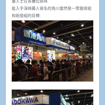
量人士在各攤位排隊
能入手深崎暮人簽名的角川當然是一眾徹夜組
和始發組的目標: