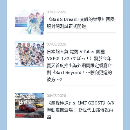
07/08/2026
《BanG Dream! 交織的樂章》國際
服封閉測試正式開跑
07/08/2026
日本超人氣 電競 VTuber 團體
VSPO!（ぶいすぽっ！）將於今年
夏天首度推出海外期間限定餐廳企
劃《Sail Beyond！～駛向更遠的
彼方～》
06/08/2026
《巔峰極速》x《MF GHOST》8/6
聯動震撼登場！ 新世代山路傳說再
臨