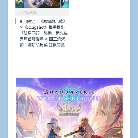
04/08/2026
8 月限定！《寒霜啟示錄》
✕《Kingshot》攜手推出
「雙星同行」聯動 熊先生
書屋首發漫畫 ✕ 國王燒烤
節：娜妍私房菜 狂歡開跑