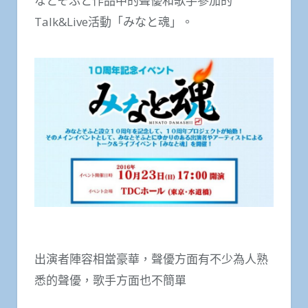
なとそふと作品中的聲優和歌手參加的
Talk&Live活動「みなと魂」。
出演者陣容相當豪華，聲優方面有不少為人熟
悉的聲優，歌手方面也不簡單