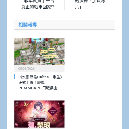
戰車就買了一台
的決擇「加賀嫁
真正的戰車回家!?
六」
相關報導
05/08/2026
《水滸歷險Online：重生》
正式上線！經典
PCMMORPG 再戰梁山