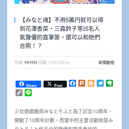
【みなと魂】不用5萬円就可以得
到花澤香菜，三森鈴子等15名人
氣聲優的直筆簽，還可以和她們
合照！？
作者:
99YEN
日期:
17/07/2016
新聞動態
Facebook
Plurk
Blogger
Telegram
Everno
Share
Post
Copy
Line
Link
少女遊戲廠商みなとそふと為了記念10周年，
開動了10周年計劃，而當中的主要活動就是み