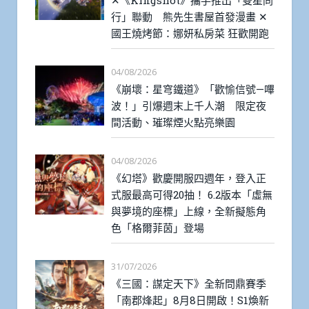
✕《Kingshot》攜手推出「雙星同
行」聯動 熊先生書屋首發漫畫 ✕
國王燒烤節：娜妍私房菜 狂歡開跑
04/08/2026
《崩壞：星穹鐵道》「歡愉信號—嗶
波！」引爆週末上千人潮 限定夜
間活動、璀璨煙火點亮樂園
04/08/2026
《幻塔》歡慶開服四週年，登入正
式服最高可得20抽！ 6.2版本「虛無
與夢境的座標」上線，全新擬態角
色「格爾菲茵」登場
31/07/2026
《三國：謀定天下》全新問鼎賽季
「南郡烽起」8月8日開啟！S1煥新