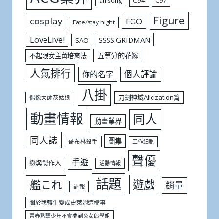
C94
C97
anisong
Figure
cosplay
FGO
Fate/stay night
LoveLive!
SSSS.GRIDMAN
SAO
五等分的花嫁
不起眼女主角培育法
人氣排行
個人評論
你的名字
八掛
刀劍神域Alicization篇
偶像大師灰姑娘
動畫情報
同人
動畫業界
同人誌
圖集
哥布林殺手
工作細胞
聲優
手遊
戀與製作人
活動情報
話題
遊戲
艦これ
銷量
訃報
關於我轉生變成史萊姆這檔事
青春豬頭少年不會夢到兔女郎學姐