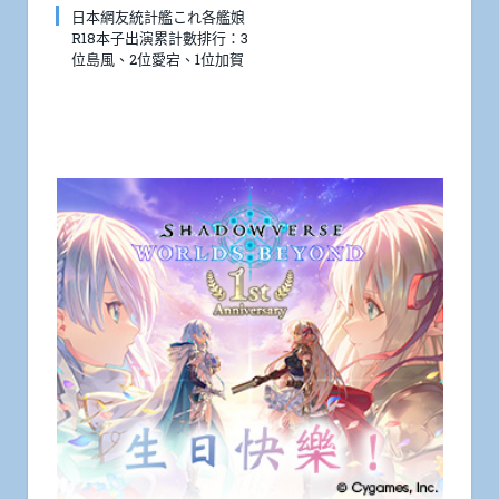
日本網友統計艦これ各艦娘
R18本子出演累計數排行：3
位島風、2位愛宕、1位加賀