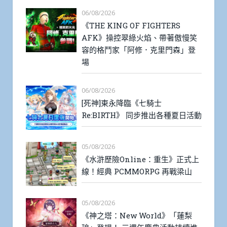
06/08/2026
《THE KING OF FIGHTERS
AFK》操控翠綠火焰、帶著傲慢笑
容的格鬥家「阿修．克里門森」登
場
06/08/2026
[死神]東永降臨《七騎士
Re:BIRTH》 同步推出各種夏日活動
05/08/2026
《水滸歷險Online：重生》正式上
線！經典 PCMMORPG 再戰梁山
05/08/2026
《神之塔：New World》「蓮梨