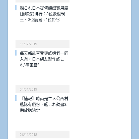
艦これ日本提督艦娘實用度
(意味深)排行：3位歐根親
王、2位鹿島、1位鈴谷
11/02/2019
每天都能享受與艦娘們一同
入渠，日本網友製作艦こ
れ”痛風呂”
04/01/2019
【速報】時雨是主人公西村
艦隊有戲份，艦これ動畫2
期放送決定
26/11/2018