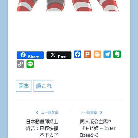
Facebook
Plurk
Blogger
Telegram
Everno
Share
Post
Copy
Line
Link
圖集
艦これ
上一篇文章
下一篇文章
日本動畫師網上
同人版公主踢!?
訴苦：已經快撐
《トビ姫 – Inter
不下去了
Breed -》