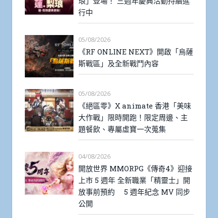
琅」登場！ 三週年慶典活動持續進
行中
05/08/2026
《RF ONLINE NEXT》開啟「烏薩
斯戰區」及全新戰鬥內容
05/08/2026
《絕區零》X animate 香港「美味
大作戰」限時開跑！限定周邊、主
題餐飲、專屬虛寶一次蒐集
04/08/2026
開放世界 MMORPG《傳奇4》迎接
上市 5 週年 全新職業「精靈士」開
放事前預約 5 週年紀念 MV 同步
公開