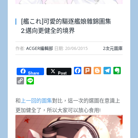
[艦これ]可愛的驅逐艦娘雜錦圖集
2:邁向更健全的境界
作者:
ACGER編輯部
日期:
20/06/2015
2次元圖庫
Facebook
Plurk
Blogger
Telegram
Everno
Share
Post
Copy
Line
Link
和
上一回的圖集
對比，這一次的選圖在意識上
更加健全了，所以大家可以放心食用!