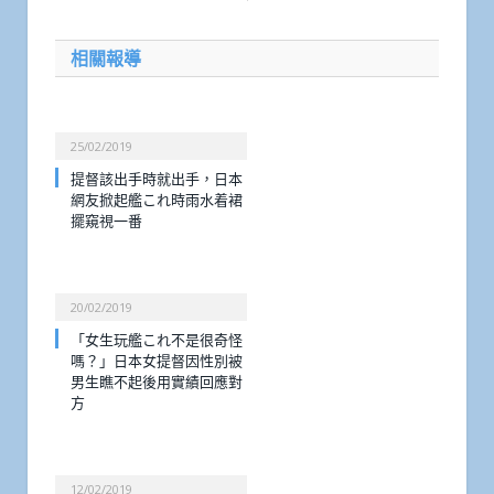
相關報導
25/02/2019
提督該出手時就出手，日本
網友掀起艦これ時雨水着裙
擺窺視一番
20/02/2019
「女生玩艦これ不是很奇怪
嗎？」日本女提督因性別被
男生瞧不起後用實績回應對
方
12/02/2019