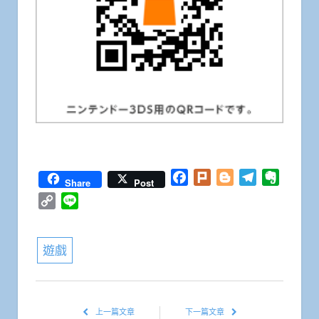
Facebook
Plurk
Blogger
Telegram
Everno
Share
Post
Copy
Line
Link
遊戲
上一篇文章
下一篇文章