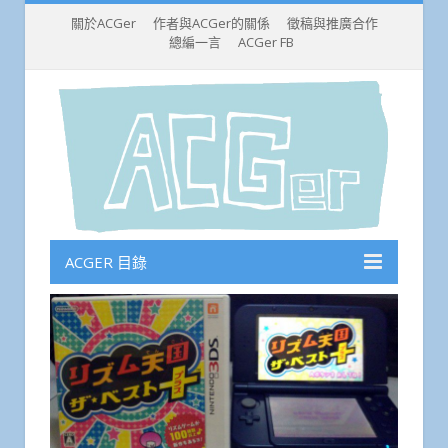
關於ACGer
作者與ACGer的關係
徵稿與推廣合作
總編一言
ACGer FB
ACGER 目錄