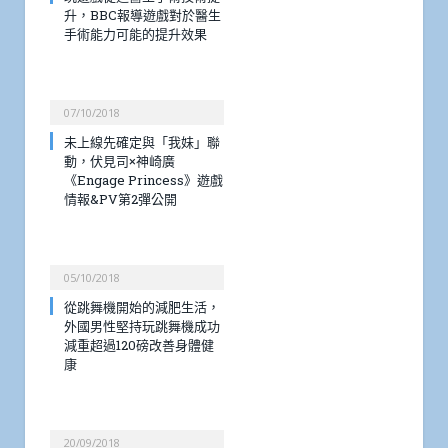
升，BBC報導遊戲對於醫生
手術能力可能的提升效果
07/10/2018
未上線先確定與「我妹」聯
動，伏見司×神崎廣
《Engage Princess》遊戲
情報&PV第2彈公開
05/10/2018
從跳舞機開始的減肥生活，
外國男性堅持玩跳舞機成功
減重超過120磅改善身體健
康
20/09/2018