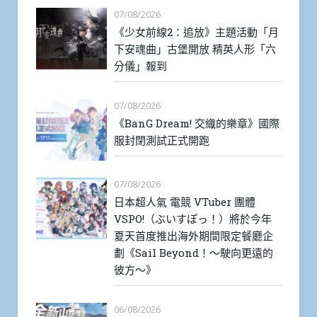
07/08/2026
《少女前線2：追放》主題活動「月
下安魂曲」古堡開放 精英人形「六
分儀」報到
07/08/2026
《BanG Dream! 交織的樂章》國際
服封閉測試正式開跑
07/08/2026
日本超人氣 電競 VTuber 團體
VSPO!（ぶいすぽっ！）將於今年
夏天首度推出海外期間限定餐廳企
劃《Sail Beyond！～駛向更遠的
彼方～》
06/08/2026