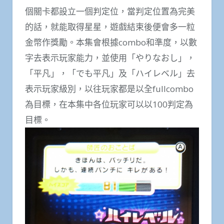
個關卡都設立一個判定位，當判定位置為完美
的話，就能取得星星，遊戲結束後便會多一粒
金幣作獎勵。本集會根據combo和準度，以數
字去表示玩家能力，並使用「やりなおし」，
「平凡」，「でも平凡」及「ハイレベル」去
表示玩家級別，以往玩家都是以全fullcombo
為目標，在本集中各位玩家可以以100判定為
目標。