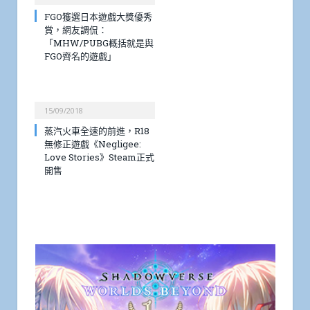
FGO獲選日本遊戲大獎優秀
賞，網友調侃：
「MHW/PUBG概括就是與
FGO齊名的遊戲」
15/09/2018
蒸汽火車全速的前進，R18
無修正遊戲《Negligee:
Love Stories》Steam正式
開售