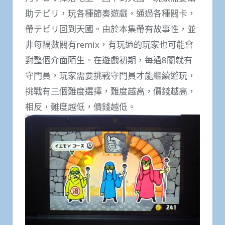
助テビリ，玩各種節奏遊戲，通過各種關卡，
帶テビリ回到天國。由於本集帶有故事性，並
非每隔數關有remix，有玩過的玩家也可能會
對整個介面陌生。在遊戲初期，每過8關就有
守門員，玩家需要挑戰守門員才能繼續遊玩，
挑戰有三個難度選擇，難度越高，價錢越高，
相反，難度越低，價錢越低。