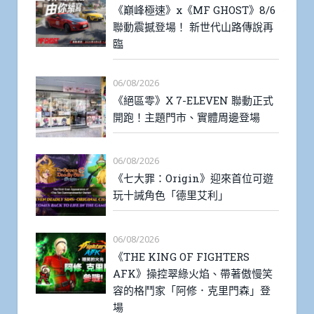
《巔峰極速》x《MF GHOST》8/6
聯動震撼登場！ 新世代山路傳說再
臨
06/08/2026
《絕區零》X 7-ELEVEN 聯動正式
開跑！主題門市、實體周邊登場
06/08/2026
《七大罪：Origin》迎來首位可遊
玩十誡角色「德里艾利」
06/08/2026
《THE KING OF FIGHTERS
AFK》操控翠綠火焰、帶著傲慢笑
容的格鬥家「阿修．克里門森」登
場