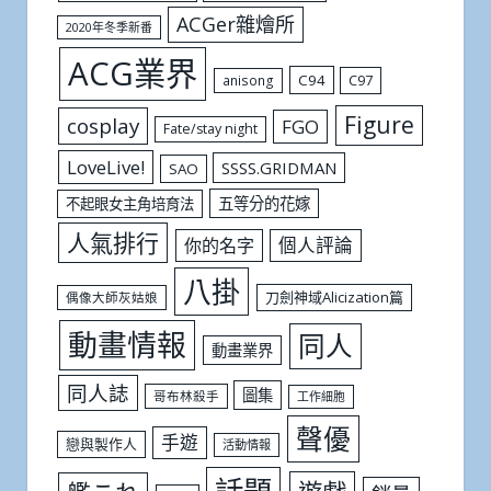
ACGer雜燴所
2020年冬季新番
ACG業界
C94
C97
anisong
Figure
cosplay
FGO
Fate/stay night
LoveLive!
SSSS.GRIDMAN
SAO
五等分的花嫁
不起眼女主角培育法
人氣排行
個人評論
你的名字
八掛
刀劍神域Alicization篇
偶像大師灰姑娘
動畫情報
同人
動畫業界
同人誌
圖集
哥布林殺手
工作細胞
聲優
手遊
戀與製作人
活動情報