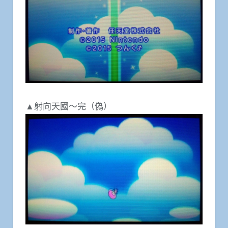
▲射向天國～完（偽）