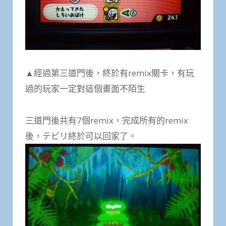
▲經過第三道門後，終於有remix關卡，有玩
過的玩家一定對這個畫面不陌生
三道門後共有7個remix，完成所有的remix
後，テビリ終於可以回家了。