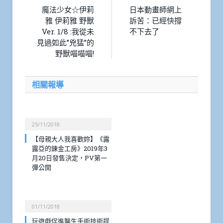
魔法少女☆伊莉
日本動畫師網上
雅 伊莉雅 野獸
訴苦：已經快撐
Ver. 1/8 :我從未
不下去了
見過如此”兇猛”的
野獸喵喵喵!
相關報導
25/11/2018
【母親大人我喜歡妳】《露
露亞的鍊金工房》2019年3
月20日發售決定，PV第一
彈公開
01/11/2018
玩遊戲促進醫生手術技術提