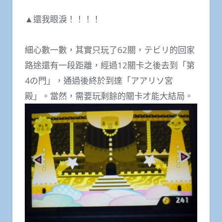
▲還我眼淚！！！！
細心數一數，其實只玩了62關，テビリ的回家
路途還有一段距離，經過12關卡之後去到「第
4の門」，通過後終於到達「アアリソ宮
殿」。當然，需要玩剩餘的關卡才能大結局。