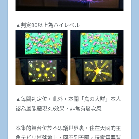
▲判定80以上為ハイレベル
▲每關判定位，此外，本關「鳥の大群」本人
認為最能體現3D效果，非常有層次感
本集的舞台位於不思議世界裏，住在天國的主
角テビリ掉落地上，回不到天國，玩家需要幫