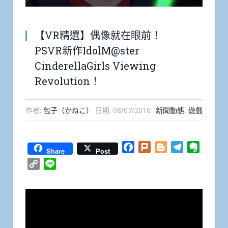
【VR精選】偶像就在眼前！
PSVR新作IdolM@ster
CinderellaGirls Viewing
Revolution！
作者:
包子（かねこ）
日期:
08/07/2016
新聞動態
,
遊戲
Facebook
Plurk
Blogger
Telegram
Everno
Share
Post
Copy
Line
Link