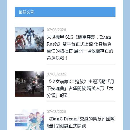
最新文章
07/08/2026
末世機甲 SLG《機甲突襲：Titan
Rush》雙平台正式上線 化身肩負
重任的指揮官 展開一場攸關存亡的
命運決戰！
07/08/2026
《少女前線2：追放》主題活動「月
下安魂曲」古堡開放 精英人形「六
分儀」報到
07/08/2026
《BanG Dream! 交織的樂章》國際
服封閉測試正式開跑