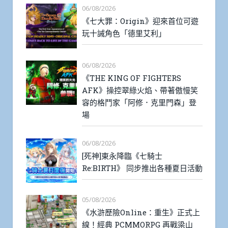
06/08/2026
《七大罪：Origin》迎來首位可遊
玩十誡角色「德里艾利」
06/08/2026
《THE KING OF FIGHTERS
AFK》操控翠綠火焰、帶著傲慢笑
容的格鬥家「阿修．克里門森」登
場
06/08/2026
[死神]東永降臨《七騎士
Re:BIRTH》 同步推出各種夏日活動
05/08/2026
《水滸歷險Online：重生》正式上
線！經典 PCMMORPG 再戰梁山