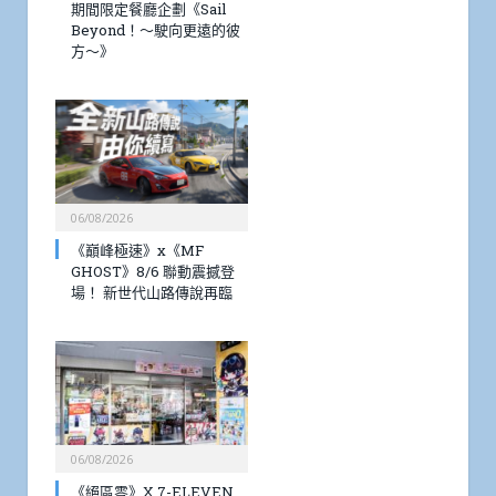
期間限定餐廳企劃《Sail
Beyond！～駛向更遠的彼
方～》
06/08/2026
《巔峰極速》x《MF
GHOST》8/6 聯動震撼登
場！ 新世代山路傳說再臨
06/08/2026
《絕區零》X 7-ELEVEN