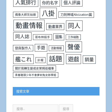
人氣排行
個人評論
你的名字
八掛
刀劍神域Alicization篇
偶像大師灰姑娘
動畫情報
同人
動畫業界
同人誌
圖集
哥布林殺手
工作細胞
聲優
手遊
戀與製作人
活動情報
話題
遊戲
艦これ
銷量
訃報
關於我轉生變成史萊姆這檔事
青春豬頭少年不會夢到兔女郎學姐
搜索文章