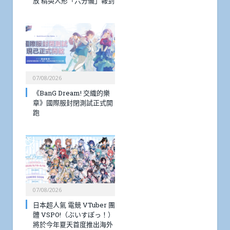
放 精英人形「六分儀」報到
07/08/2026
《BanG Dream! 交織的樂
章》國際服封閉測試正式開
跑
07/08/2026
日本超人氣 電競 VTuber 團
體 VSPO!（ぶいすぽっ！）
將於今年夏天首度推出海外