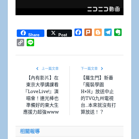
Facebook
Plurk
Blogger
Telegram
Everno
Share
Post
Copy
Line
Link
上一篇文章
下一篇文章
【內有影片】在
【羅生門】新番
東京大學講課看
「魔裝學園
『LoveLive!』演
H×H」放送中止
唱會！連光棒也
的TVQ九州電視
準備好的東大生
台…本來就沒有打
應援力超強www
算放送！？
相關報導