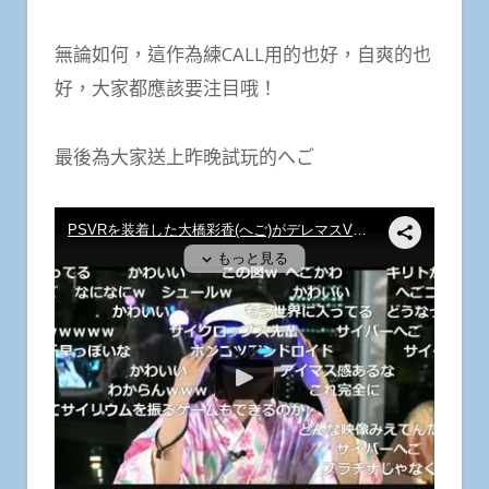
無論如何，這作為練CALL用的也好，自爽的也
好，大家都應該要注目哦！
最後為大家送上昨晚試玩的へご