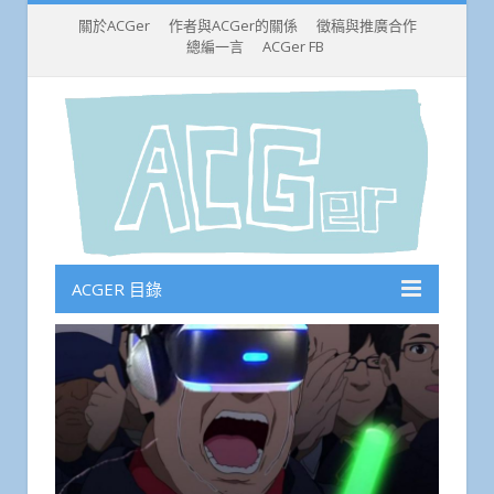
關於ACGer
作者與ACGer的關係
徵稿與推廣合作
總編一言
ACGer FB
ACGER 目錄