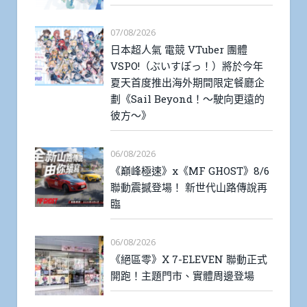
07/08/2026
日本超人氣 電競 VTuber 團體
VSPO!（ぶいすぽっ！）將於今年
夏天首度推出海外期間限定餐廳企
劃《Sail Beyond！～駛向更遠的
彼方～》
06/08/2026
《巔峰極速》x《MF GHOST》8/6
聯動震撼登場！ 新世代山路傳說再
臨
06/08/2026
《絕區零》X 7-ELEVEN 聯動正式
開跑！主題門市、實體周邊登場