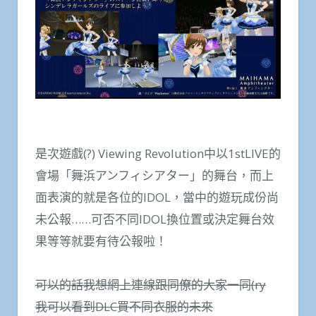
是次遊戲(?) Viewing Revolution中以1stLIVE的
會場「舞浜アンフィシアター」的舞台，而上
面表演的就是各位的IDOL，當中的遊玩成份尚
未公報……可否不同IDOL換位置或決定舞台效
果等等就要有待公報啦！
可以的話我想網上連線跟同僚的大家一同(ry
我可以看到DLC買不同衣服的未來