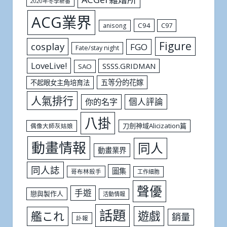
2020年冬季新番
ACG業界
C94
C97
anisong
Figure
cosplay
FGO
Fate/stay night
LoveLive!
SSSS.GRIDMAN
SAO
五等分的花嫁
不起眼女主角培育法
人氣排行
個人評論
你的名字
八掛
刀劍神域Alicization篇
偶像大師灰姑娘
動畫情報
同人
動畫業界
同人誌
圖集
哥布林殺手
工作細胞
聲優
手遊
戀與製作人
活動情報
話題
遊戲
艦これ
銷量
訃報