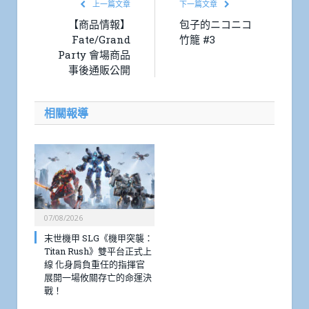
上一篇文章
下一篇文章
【商品情報】
包子的ニコニコ
Fate/Grand
竹籠 #3
Party 會場商品
事後通販公開
相關報導
07/08/2026
末世機甲 SLG《機甲突襲：
Titan Rush》雙平台正式上
線 化身肩負重任的指揮官
展開一場攸關存亡的命運決
戰！