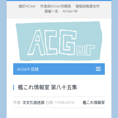
關於ACGer
作者與ACGer的關係
徵稿與推廣合作
總編一言
ACGer FB
ACGER 目錄
艦これ情報室 第八十五集
作者:
次文化放送部
日期:
17/06/2016
艦これ情報室