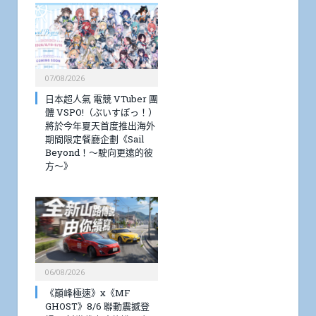
07/08/2026
日本超人氣 電競 VTuber 團
體 VSPO!（ぶいすぽっ！）
將於今年夏天首度推出海外
期間限定餐廳企劃《Sail
Beyond！～駛向更遠的彼
方～》
06/08/2026
《巔峰極速》x《MF
GHOST》8/6 聯動震撼登