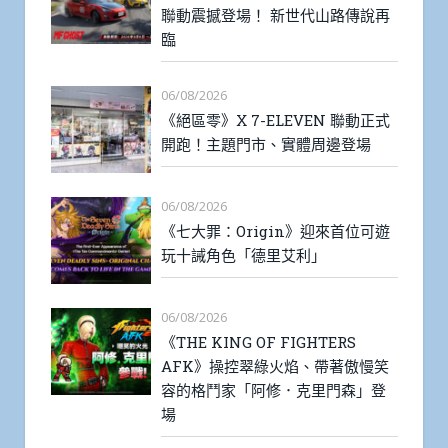
聯動震撼登場！ 新世代山路傳說再
臨
06/08/2026
《絕區零》X 7-ELEVEN 聯動正式
開跑！主題門市、實體周邊登場
06/08/2026
《七大罪：Origin》迎來首位可遊
玩十誡角色「德里艾利」
06/08/2026
《THE KING OF FIGHTERS
AFK》操控翠綠火焰、帶著傲慢笑
容的格鬥家「阿修．克里門森」登
場