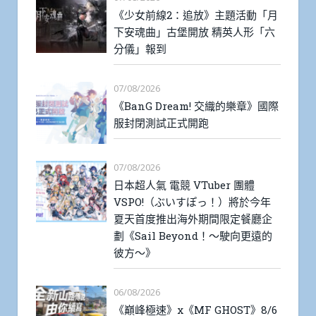
《少女前線2：追放》主題活動「月
下安魂曲」古堡開放 精英人形「六
分儀」報到
07/08/2026
《BanG Dream! 交織的樂章》國際
服封閉測試正式開跑
07/08/2026
日本超人氣 電競 VTuber 團體
VSPO!（ぶいすぽっ！）將於今年
夏天首度推出海外期間限定餐廳企
劃《Sail Beyond！～駛向更遠的
彼方～》
06/08/2026
《巔峰極速》x《MF GHOST》8/6