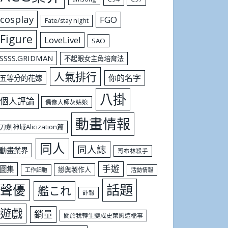
cosplay
FGO
Fate/stay night
Figure
LoveLive!
SAO
SSSS.GRIDMAN
不起眼女主角培育法
人氣排行
你的名字
五等分的花嫁
八掛
個人評論
偶像大師灰姑娘
動畫情報
刀劍神域Alicization篇
同人
同人誌
動畫業界
哥布林殺手
手遊
圖集
戀與製作人
工作細胞
活動情報
話題
聲優
艦これ
訃報
遊戲
銷量
關於我轉生變成史萊姆這檔事