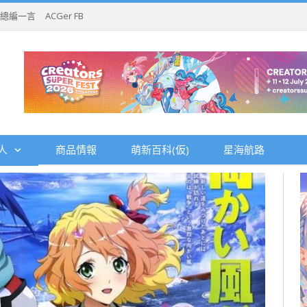
總編一言
ACGer FB
人
商品情報
萌新百科(仮)
星海航路