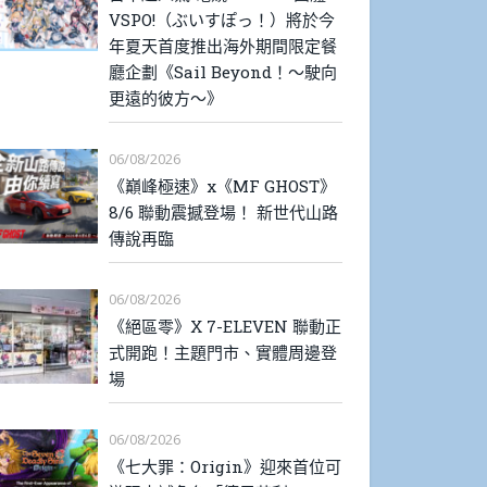
VSPO!（ぶいすぽっ！）將於今
年夏天首度推出海外期間限定餐
廳企劃《Sail Beyond！～駛向
更遠的彼方～》
06/08/2026
《巔峰極速》x《MF GHOST》
8/6 聯動震撼登場！ 新世代山路
傳說再臨
06/08/2026
《絕區零》X 7-ELEVEN 聯動正
式開跑！主題門市、實體周邊登
場
06/08/2026
《七大罪：Origin》迎來首位可