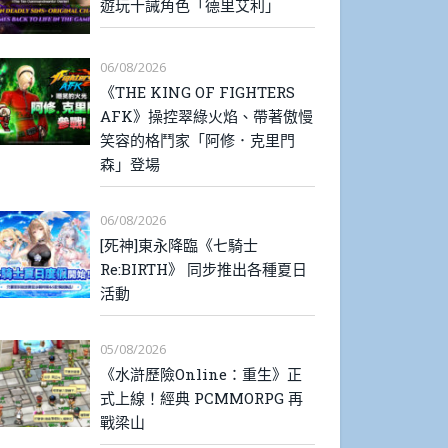
遊玩十誡角色「德里艾利」
06/08/2026
《THE KING OF FIGHTERS
AFK》操控翠綠火焰、帶著傲慢
笑容的格鬥家「阿修．克里門
森」登場
06/08/2026
[死神]東永降臨《七騎士
Re:BIRTH》 同步推出各種夏日
活動
05/08/2026
《水滸歷險Online：重生》正
式上線！經典 PCMMORPG 再
戰梁山