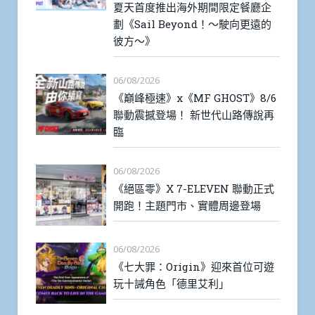
夏天首度推出海外期間限定餐廳企
劃《Sail Beyond！～駛向更遠的
彼方～》
06/08/2026
《巔峰極速》x《MF GHOST》8/6
聯動震撼登場！ 新世代山路傳說再
臨
06/08/2026
《絕區零》X 7-ELEVEN 聯動正式
開跑！主題門市、實體周邊登場
06/08/2026
《七大罪：Origin》迎來首位可遊
玩十誡角色「德里艾利」