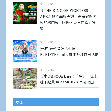
06/08/2026
《THE KING OF FIGHTERS
AFK》操控翠綠火焰、帶著傲慢笑
容的格鬥家「阿修．克里門森」登
場
06/08/2026
[死神]東永降臨《七騎士
Re:BIRTH》 同步推出各種夏日活動
05/08/2026
《水滸歷險Online：重生》正式上
線！經典 PCMMORPG 再戰梁山
標籤