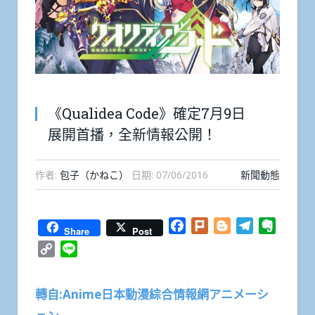
《Qualidea Code》確定7月9日
展開首播，全新情報公開！
作者:
包子（かねこ）
日期:
07/06/2016
新聞動態
Facebook
Plurk
Blogger
Telegram
Everno
Share
Post
Copy
Line
Link
轉自:Anime日本動漫綜合情報網アニメーシ