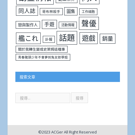
同人誌
圖集
哥布林殺手
工作細胞
聲優
手遊
戀與製作人
活動情報
話題
遊戲
艦これ
銷量
訃報
關於我轉生變成史萊姆這檔事
青春豬頭少年不會夢到兔女郎學姐
搜索文章
©2023 ACGer All Right Reserved