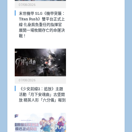
07/08/2026
末世機甲 SLG《機甲突襲：
Titan Rush》雙平台正式上
線 化身肩負重任的指揮官
展開一場攸關存亡的命運決
戰！
07/08/2026
《少女前線2：追放》主題
活動「月下安魂曲」古堡開
放 精英人形「六分儀」報到