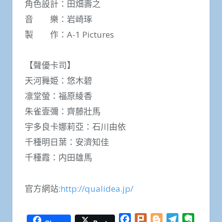
角色設計：田畑壽之
音 樂：岩崎琢
製 作：A-1 Pictures
【聲優卡司】
天河舞姫：悠木碧
凛堂螢：福原綾香
朱雀壹彌：齊藤壯馬
宇多良卡娜莉亞：石川由依
千種明日葉：安濟知佳
千種霞：内田雄馬
官方網站:
http://qualidea.jp/
Facebook
Plurk
Blogger
Telegram
Everno