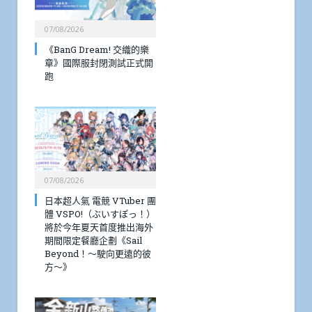
07/08/2026
《BanG Dream! 交織的樂
章》國際服封閉測試正式開
跑
07/08/2026
日本超人氣 電競 VTuber 團
體 VSPO!（ぶいすぽっ！）
將於今年夏天首度推出海外
期間限定餐廳企劃《Sail
Beyond！～駛向更遠的彼
方～》