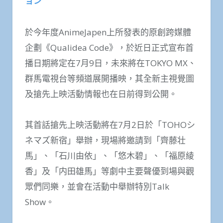
ョン
於今年度AnimeJapen上所發表的原創跨媒體
企劃《Qualidea Code》，於近日正式宣布首
播日期將定在7月9日，未來將在TOKYO MX、
群馬電視台等頻道展開播映，其全新主視覺圖
及搶先上映活動情報也在日前得到公開。
其首話搶先上映活動將在7月2日於「TOHOシ
ネマズ新宿」舉辦，現場將邀請到「齊藤壮
馬」、「石川由依」、「悠木碧」、「福原綾
香」及「内田雄馬」等劇中主要聲優到場與觀
眾們同樂，並會在活動中舉辦特別Talk
Show。