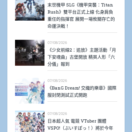
末世機甲 SLG《機甲突襲：Titan
Rush》雙平台正式上線 化身肩負
重任的指揮官 展開一場攸關存亡的
命運決戰！
07/08/2026
《少女前線2：追放》主題活動「月
下安魂曲」古堡開放 精英人形「六
分儀」報到
07/08/2026
《BanG Dream! 交織的樂章》國際
服封閉測試正式開跑
07/08/2026
日本超人氣 電競 VTuber 團體
VSPO!（ぶいすぽっ！）將於今年