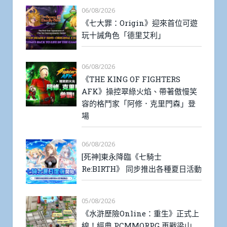
06/08/2026
《七大罪：Origin》迎來首位可遊
玩十誡角色「德里艾利」
06/08/2026
《THE KING OF FIGHTERS
AFK》操控翠綠火焰、帶著傲慢笑
容的格鬥家「阿修．克里門森」登
場
06/08/2026
[死神]東永降臨《七騎士
Re:BIRTH》 同步推出各種夏日活動
05/08/2026
《水滸歷險Online：重生》正式上
線！經典 PCMMORPG 再戰梁山