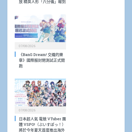
放 精英人形「六分儀」報到
07/08/2026
《BanG Dream! 交織的樂
章》國際服封閉測試正式開
跑
07/08/2026
日本超人氣 電競 VTuber 團
體 VSPO!（ぶいすぽっ！）
將於今年夏天首度推出海外