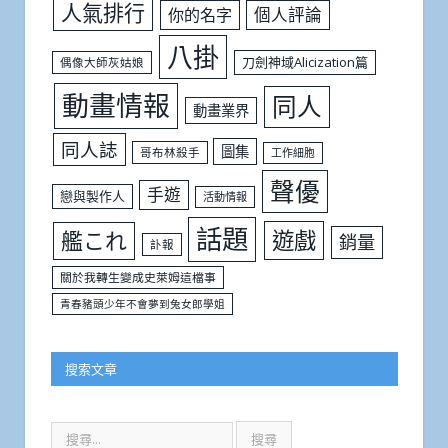
人氣排行
個人評論
你的名字
八掛
刀劍神域Alicization篇
偶像大師灰姑娘
動畫情報
同人
動畫業界
同人誌
圖集
哥布林殺手
工作細胞
聲優
手遊
戀與製作人
活動情報
話題
遊戲
艦これ
銷量
訃報
關於我轉生變成史萊姆這檔事
青春豬頭少年不會夢到兔女郎學姐
搜索文章