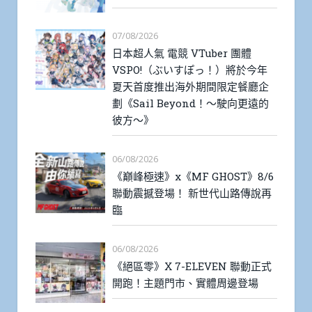
07/08/2026
日本超人氣 電競 VTuber 團體
VSPO!（ぶいすぽっ！）將於今年
夏天首度推出海外期間限定餐廳企
劃《Sail Beyond！～駛向更遠的
彼方～》
06/08/2026
《巔峰極速》x《MF GHOST》8/6
聯動震撼登場！ 新世代山路傳說再
臨
06/08/2026
《絕區零》X 7-ELEVEN 聯動正式
開跑！主題門市、實體周邊登場