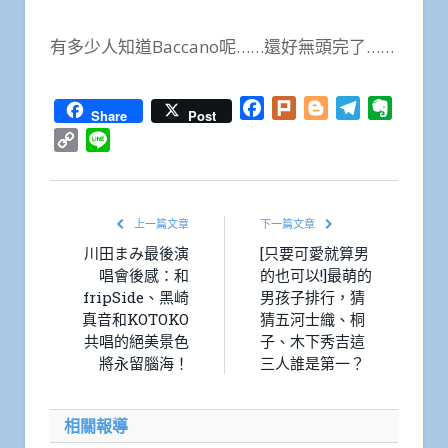
有多少人知道Baccano呢……還好無頭完了……
Facebook
Plurk
Blogger
Telegram
Everno
Share
Post
Copy
Line
Link
上一篇文章
下一篇文章
川田まみ最後演
[只要可愛就算男
唱會後感：和
的也可以!]最萌的
fripSide、黑崎
男孩子排行，猜
真音和KOTOKO
猜五河士織、桐
共唱的絕美景色
子、木下秀吉這
將永留腦海！
三人誰是第一？
相關報導