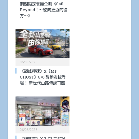
期間限定餐廳企劃《Sail
Beyond！～駛向更遠的彼
方～》
06/08/2026
《巔峰極速》x《MF
GHOST》8/6 聯動震撼登
場！ 新世代山路傳說再臨
06/08/2026
《絕區零》X 7-ELEVEN