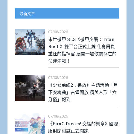
最新文章
07/08/2026
末世機甲 SLG《機甲突襲：Titan
Rush》雙平台正式上線 化身肩負
重任的指揮官 展開一場攸關存亡的
命運決戰！
07/08/2026
《少女前線2：追放》主題活動「月
下安魂曲」古堡開放 精英人形「六
分儀」報到
07/08/2026
《BanG Dream! 交織的樂章》國際
服封閉測試正式開跑