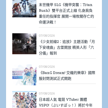
末世機甲 SLG《機甲突襲：Titan
Rush》雙平台正式上線 化身肩負
重任的指揮官 展開一場攸關存亡的
命運決戰！
07/08/2026
《少女前線2：追放》主題活動「月
下安魂曲」古堡開放 精英人形「六
分儀」報到
07/08/2026
《BanG Dream! 交織的樂章》國際
服封閉測試正式開跑
07/08/2026
日本超人氣 電競 VTuber 團體
VSPO!（ぶいすぽっ！）將於今年