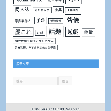
同人誌
圖集
哥布林殺手
工作細胞
聲優
手遊
戀與製作人
活動情報
話題
遊戲
艦これ
銷量
訃報
關於我轉生變成史萊姆這檔事
青春豬頭少年不會夢到兔女郎學姐
搜索文章
©2023 ACGer All Right Reserved