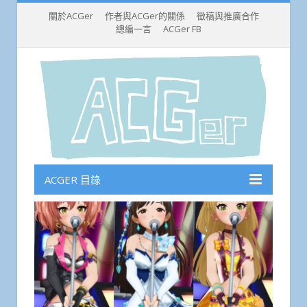
關於ACGer
作者與ACGer的關係
徵稿與推廣合作
總編一言
ACGer FB
ACGER 目錄