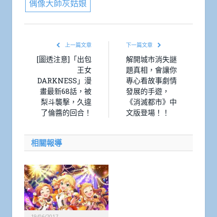
偶像大師灰姑娘
上一篇文章
下一篇文章
[圖透注意]「出包
解開城市消失謎
王女
題真相，會讓你
DARKNESS」漫
專心看故事劇情
畫最新68話，被
發展的手遊，
梨斗襲擊，久違
《消滅都市》中
了倫醬的回合！
文版登場！！
相關報導
19/06/2017