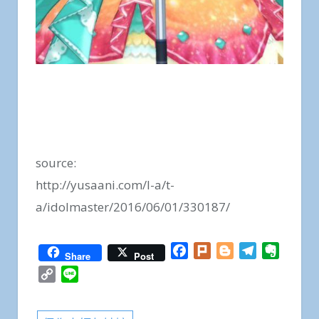
source:
http://yusaani.com/l-a/t-
a/idolmaster/2016/06/01/330187/
Facebook
Plurk
Blogger
Telegram
Everno
Share
Post
Copy
Line
Link