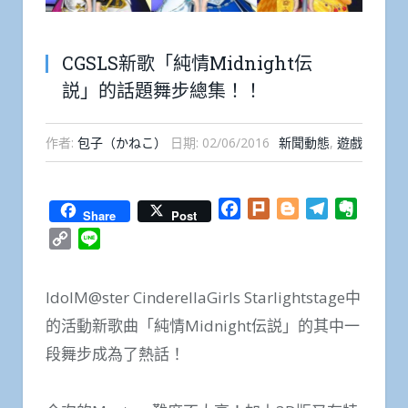
CGSLS新歌「純情Midnight伝
説」的話題舞步總集！！
作者:
包子（かねこ）
日期:
02/06/2016
新聞動態
,
遊戲
Facebook
Plurk
Blogger
Telegram
Everno
Share
Post
Copy
Line
Link
IdolM@ster CinderellaGirls Starlightstage中
的活動新歌曲「純情Midnight伝説」的其中一
段舞步成為了熱話！