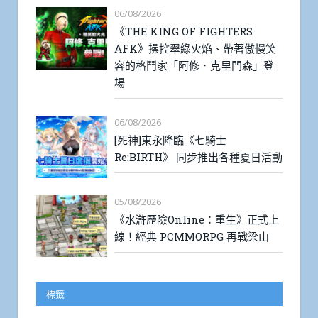
06/08/2026
《THE KING OF FIGHTERS
AFK》操控翠綠火焰、帶著傲慢笑
容的格鬥家「阿修．克里門森」登
場
06/08/2026
[死神]東永降臨《七騎士
Re:BIRTH》 同步推出各種夏日活動
05/08/2026
《水滸歷險Online：重生》正式上
線！經典 PCMMORPG 再戰梁山
標籤