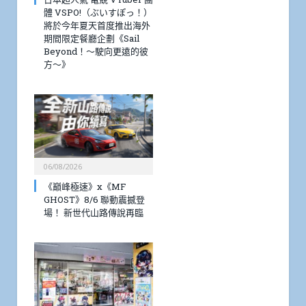
體 VSPO!（ぶいすぽっ！）
將於今年夏天首度推出海外
期間限定餐廳企劃《Sail
Beyond！～駛向更遠的彼
方～》
06/08/2026
《巔峰極速》x《MF
GHOST》8/6 聯動震撼登
場！ 新世代山路傳說再臨