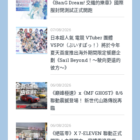
《BanG Dream! 交織的樂章》國際
服封閉測試正式開跑
07/08/2026
日本超人氣 電競 VTuber 團體
VSPO!（ぶいすぽっ！）將於今年
夏天首度推出海外期間限定餐廳企
劃《Sail Beyond！～駛向更遠的
彼方～》
06/08/2026
《巔峰極速》x《MF GHOST》8/6
聯動震撼登場！ 新世代山路傳說再
臨
06/08/2026
《絕區零》X 7-ELEVEN 聯動正式