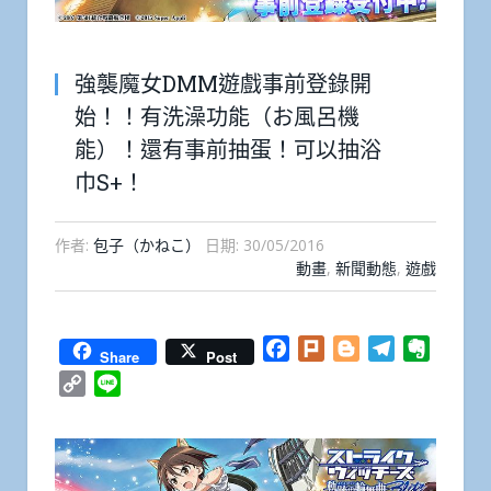
強襲魔女DMM遊戲事前登錄開
始！！有洗澡功能（お風呂機
能）！還有事前抽蛋！可以抽浴
巾S+！
作者:
包子（かねこ）
日期:
30/05/2016
動畫
,
新聞動態
,
遊戲
Facebook
Plurk
Blogger
Telegram
Everno
Share
Post
Copy
Line
Link