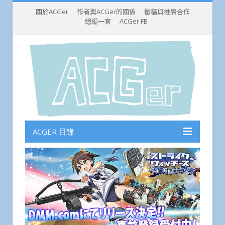
關於ACGer
作者與ACGer的關係
徵稿與推廣合作
總編一言
ACGer FB
ACGER 目錄