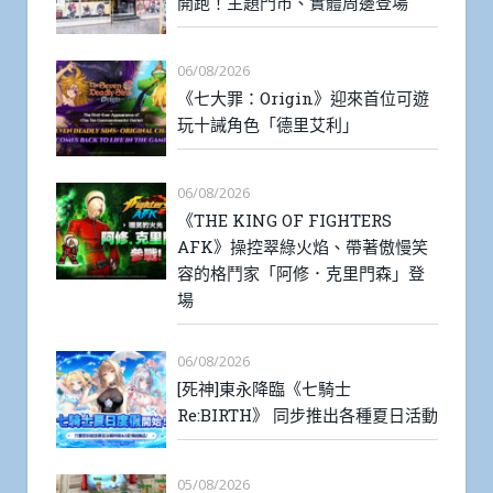
開跑！主題門市、實體周邊登場
06/08/2026
《七大罪：Origin》迎來首位可遊
玩十誡角色「德里艾利」
06/08/2026
《THE KING OF FIGHTERS
AFK》操控翠綠火焰、帶著傲慢笑
容的格鬥家「阿修．克里門森」登
場
06/08/2026
[死神]東永降臨《七騎士
Re:BIRTH》 同步推出各種夏日活動
05/08/2026