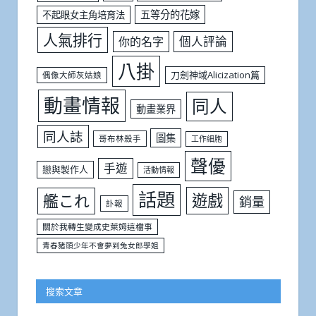
五等分的花嫁
不起眼女主角培育法
人氣排行
個人評論
你的名字
八掛
刀劍神域Alicization篇
偶像大師灰姑娘
動畫情報
同人
動畫業界
同人誌
圖集
哥布林殺手
工作細胞
聲優
手遊
戀與製作人
活動情報
話題
遊戲
艦これ
銷量
訃報
關於我轉生變成史萊姆這檔事
青春豬頭少年不會夢到兔女郎學姐
搜索文章