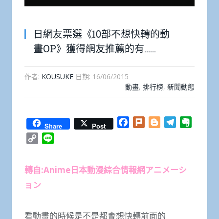
日網友票選《10部不想快轉的動
畫OP》獲得網友推薦的有……
作者:
KOUSUKE
日期:
16/06/2015
動畫
,
排行榜
,
新聞動態
Facebook
Plurk
Blogger
Telegram
Everno
Share
Post
Copy
Line
Link
轉自:Anime日本動漫綜合情報網アニメーシ
ョン
看動畫的時候是不是都會想快轉前面的