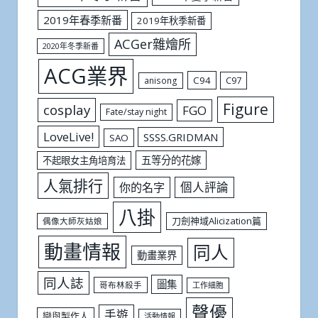
2019年春季新番
2019年秋季新番
ACGer雜燴所
2020年冬季新番
ACG業界
C94
C97
anisong
Figure
cosplay
FGO
Fate/stay night
LoveLive!
SSSS.GRIDMAN
SAO
五等分的花嫁
不起眼女主角培育法
人氣排行
個人評論
你的名字
八掛
刀劍神域Alicization篇
偶像大師灰姑娘
動畫情報
同人
動畫業界
同人誌
圖集
哥布林殺手
工作細胞
聲優
手遊
戀與製作人
活動情報