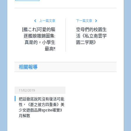
上一篇文章
下一篇文章
[艦これ]可愛的驅
空母們的校園生
逐艦娘雜錦圖集:
活《私立南雲学
真是的，小學生
園二学期》
最高!!
相關報導
11/02/2019
把話徹底說死沒有復活可能
性，《蒼之彼方四重奏》美
少女遊戲品牌sprite確實3
月解散