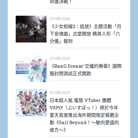
命運決戰！
07/08/2026
《少女前線2：追放》主題活動「月
下安魂曲」古堡開放 精英人形「六
分儀」報到
07/08/2026
《BanG Dream! 交織的樂章》國際
服封閉測試正式開跑
07/08/2026
日本超人氣 電競 VTuber 團體
VSPO!（ぶいすぽっ！）將於今年
夏天首度推出海外期間限定餐廳企
劃《Sail Beyond！～駛向更遠的
彼方～》