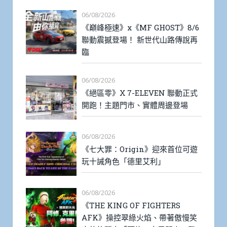
06/08/2026
《巔峰極速》x《MF GHOST》8/6
聯動震撼登場！ 新世代山路傳說再
臨
06/08/2026
《絕區零》X 7-ELEVEN 聯動正式
開跑！主題門市、實體周邊登場
06/08/2026
《七大罪：Origin》迎來首位可遊
玩十誡角色「德里艾利」
06/08/2026
《THE KING OF FIGHTERS
AFK》操控翠綠火焰、帶著傲慢笑