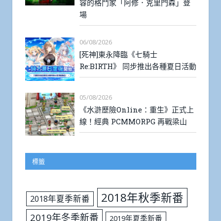
容的格鬥家「阿修．克里門森」登
場
06/08/2026
[死神]東永降臨《七騎士
Re:BIRTH》 同步推出各種夏日活動
05/08/2026
《水滸歷險Online：重生》正式上
線！經典 PCMMORPG 再戰梁山
標籤
2018年秋季新番
2018年夏季新番
2019年冬季新番
2019年夏季新番