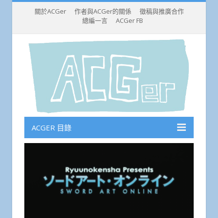
關於ACGer
作者與ACGer的關係
徵稿與推廣合作
總編一言
ACGer FB
ACGER 目錄