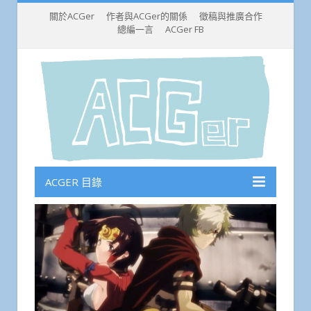
關於ACGer
作者與ACGer的關係
徵稿與推廣合作
總編一言
ACGer FB
ACGER 目錄