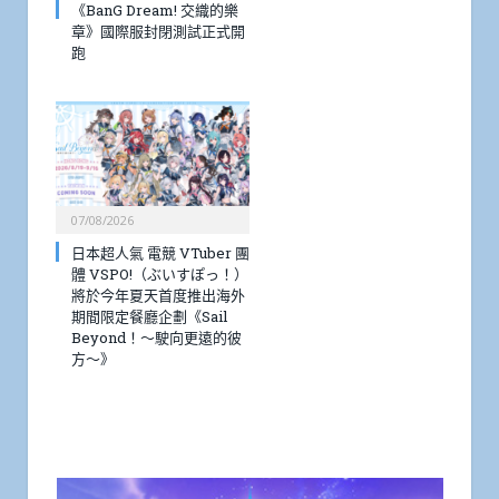
《BanG Dream! 交織的樂
章》國際服封閉測試正式開
跑
07/08/2026
日本超人氣 電競 VTuber 團
體 VSPO!（ぶいすぽっ！）
將於今年夏天首度推出海外
期間限定餐廳企劃《Sail
Beyond！～駛向更遠的彼
方～》