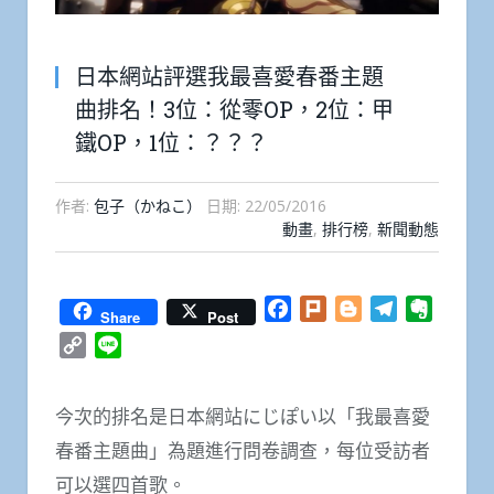
日本網站評選我最喜愛春番主題
曲排名！3位：從零OP，2位：甲
鐵OP，1位：？？？
作者:
包子（かねこ）
日期:
22/05/2016
動畫
,
排行榜
,
新聞動態
Facebook
Plurk
Blogger
Telegram
Everno
Share
Post
Copy
Line
Link
今次的排名是日本網站にじぽい以「我最喜愛
春番主題曲」為題進行問卷調查，每位受訪者
可以選四首歌。