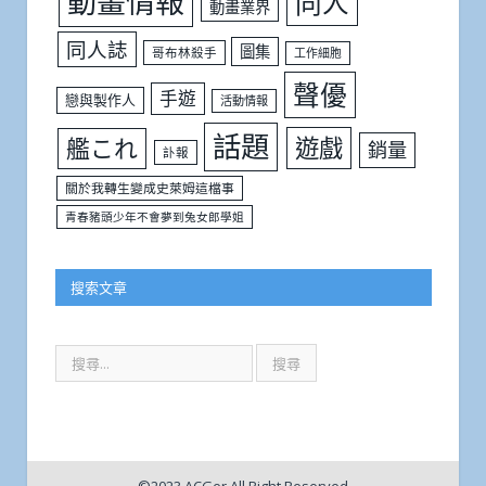
動畫情報
同人
動畫業界
同人誌
圖集
哥布林殺手
工作細胞
聲優
手遊
戀與製作人
活動情報
話題
遊戲
艦これ
銷量
訃報
關於我轉生變成史萊姆這檔事
青春豬頭少年不會夢到兔女郎學姐
搜索文章