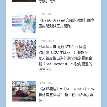
分儀」報到
07/08/2026
《BanG Dream! 交織的樂章》國際
服封閉測試正式開跑
07/08/2026
日本超人氣 電競 VTuber 團體
VSPO!（ぶいすぽっ！）將於今年
夏天首度推出海外期間限定餐廳企
劃《Sail Beyond！～駛向更遠的
彼方～》
06/08/2026
《巔峰極速》x《MF GHOST》8/6
聯動震撼登場！ 新世代山路傳說再
臨