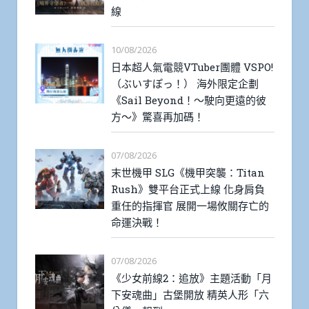
線
10/08/2026
日本超人氣電競VTuber團體 VSPO!
（ぶいすぽっ！） 海外限定企劃
《Sail Beyond！～駛向更遠的彼
方～》驚喜再加碼！
07/08/2026
末世機甲 SLG《機甲突襲：Titan
Rush》雙平台正式上線 化身肩負
重任的指揮官 展開一場攸關存亡的
命運決戰！
07/08/2026
《少女前線2：追放》主題活動「月
下安魂曲」古堡開放 精英人形「六