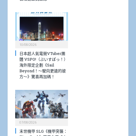
10/08/2026
日本超人氣電競VTuber團
體 VSPO!（ぶいすぽっ！）
海外限定企劃《Sail
Beyond！～駛向更遠的彼
方～》驚喜再加碼！
07/08/2026
末世機甲 SLG《機甲突襲：