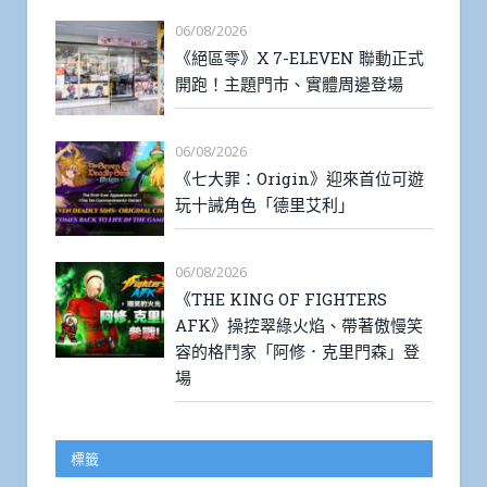
06/08/2026
《絕區零》X 7-ELEVEN 聯動正式
開跑！主題門市、實體周邊登場
06/08/2026
《七大罪：Origin》迎來首位可遊
玩十誡角色「德里艾利」
06/08/2026
《THE KING OF FIGHTERS
AFK》操控翠綠火焰、帶著傲慢笑
容的格鬥家「阿修．克里門森」登
場
標籤