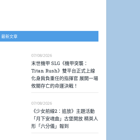
最新文章
07/08/2026
末世機甲 SLG《機甲突襲：
Titan Rush》雙平台正式上線
化身肩負重任的指揮官 展開一場
攸關存亡的命運決戰！
07/08/2026
《少女前線2：追放》主題活動
「月下安魂曲」古堡開放 精英人
形「六分儀」報到