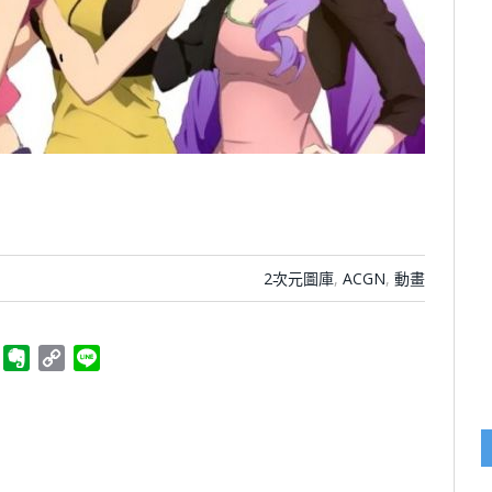
)
2次元圖庫
,
ACGN
,
動畫
ger
Telegram
Evernote
Copy
Line
Link