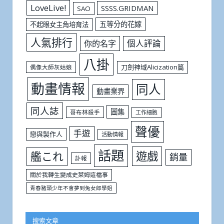
LoveLive!
SSSS.GRIDMAN
SAO
五等分的花嫁
不起眼女主角培育法
人氣排行
個人評論
你的名字
八掛
刀劍神域Alicization篇
偶像大師灰姑娘
動畫情報
同人
動畫業界
同人誌
圖集
哥布林殺手
工作細胞
聲優
手遊
戀與製作人
活動情報
話題
遊戲
艦これ
銷量
訃報
關於我轉生變成史萊姆這檔事
青春豬頭少年不會夢到兔女郎學姐
搜索文章