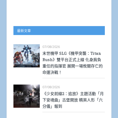
最新文章
07/08/2026
末世機甲 SLG《機甲突襲：Titan
Rush》雙平台正式上線 化身肩負
重任的指揮官 展開一場攸關存亡的
命運決戰！
07/08/2026
《少女前線2：追放》主題活動「月
下安魂曲」古堡開放 精英人形「六
分儀」報到