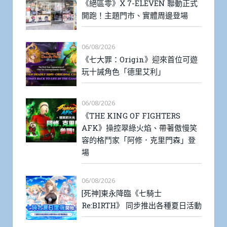
《絕區零》X 7-ELEVEN 聯動正式
開跑！主題門市、實體周邊登場
06/08/2026
《七大罪：Origin》迎來首位可遊
玩十誡角色「德里艾利」
06/08/2026
《THE KING OF FIGHTERS
AFK》操控翠綠火焰、帶著傲慢笑
容的格鬥家「阿修．克里門森」登
場
06/08/2026
[死神]東永降臨《七騎士
Re:BIRTH》 同步推出各種夏日活動