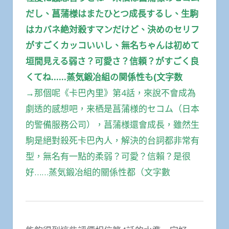
だし、菖蒲様はまたひとつ成長するし、生駒
はカバネ絶対殺すマンだけど、決めのセリフ
がすごくカッコいいし、無名ちゃんは初めて
垣間見える弱さ？可愛さ？信頼？がすごく良
くてね……蒸気鍛冶組の関係性も(文字数
→那個呢《卡巴內里》第4話，來說不會成為
劇透的感想吧，来栖是菖蒲様的セコム（日本
的警備服務公司），菖蒲様還會成長，雖然生
駒是絕對殺死卡巴內人，解決的台詞都非常有
型，無名有一點的柔弱？可愛？信賴？是很
好……蒸気鍛冶組的關係性都（文字數