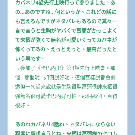
カバネリ4話先行上映行って参りました。あ
の…あのですね…何というか、これどの話に
も言えるんですがネタバレもあるので其々一
言で言うと生駒がヤバくで菖蒲がかっこよく
て来栖が強くて無名が可愛いくってカバネが
怖くってあの、えっとえっと、最高だったと
いう事です。
→參加了《卡巴內里》第4話先行上映會。那
個…那個呢…如何說好呢，這個甚樣說都會劇
透但一句話來說就是生駒很型菖蒲很帥来栖很
強無名很可愛卡巴內好可怕，那個那個，真得
很好。
あのねカバネリ4話ね、ネタバレにならない
程度に感想言うとね、来栖は菖蒲様のセコム