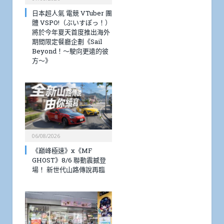
日本超人氣 電競 VTuber 團
體 VSPO!（ぶいすぽっ！）
將於今年夏天首度推出海外
期間限定餐廳企劃《Sail
Beyond！～駛向更遠的彼
方～》
06/08/2026
《巔峰極速》x《MF
GHOST》8/6 聯動震撼登
場！ 新世代山路傳說再臨