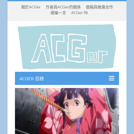
關於ACGer
作者與ACGer的關係
徵稿與推廣合作
總編一言
ACGer FB
ACGER 目錄