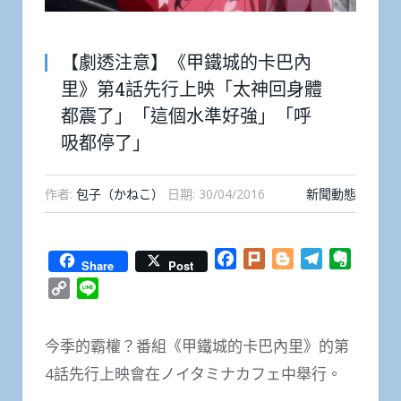
【劇透注意】《甲鐵城的卡巴內
里》第4話先行上映「太神回身體
都震了」「這個水準好強」「呼
吸都停了」
作者:
包子（かねこ）
日期:
30/04/2016
新聞動態
Facebook
Plurk
Blogger
Telegram
Everno
Share
Post
Copy
Line
Link
今季的霸權？番組《甲鐵城的卡巴內里》的第
4話先行上映會在ノイタミナカフェ中舉行。