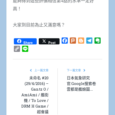
能夠得到這些評價相信第4話的水準一定好
高！
大家到目前為止又滿意嗎？
Facebook
Plurk
Blogger
Telegram
Everno
Share
Post
Copy
Line
Link
上一篇文章
下一篇文章
未命名 #20
日本氣象研究
(29/4/2016) –
官:Google搜索卷
Gantz O /
雲都是艦娘圖….
AmiAmi / 艦街
機 / To Love /
DRM H Game /
超會議