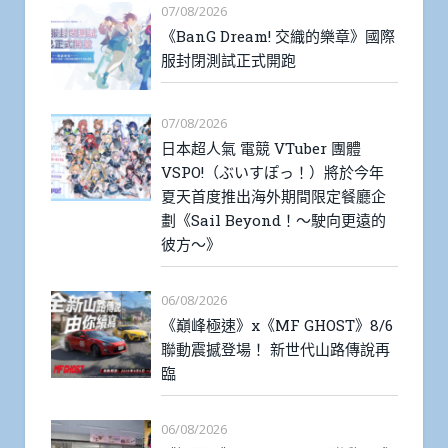
07/08/2026
《BanG Dream! 交織的樂章》國際
服封閉測試正式開跑
07/08/2026
日本超人氣 電競 VTuber 團體
VSPO!（ぶいすぽっ！）將於今年
夏天首度推出海外期間限定餐廳企
劃《Sail Beyond！～駛向更遠的
彼方～》
06/08/2026
《巔峰極速》x《MF GHOST》8/6
聯動震撼登場！ 新世代山路傳說再
臨
06/08/2026