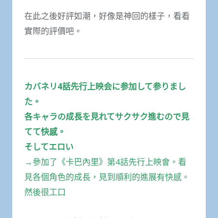
在此之後好評如潮，好像是神回的樣子，看看
實際的評價吧。
カバネリ4話先行上映会に参加して参りまし
た。
各キャラの成長を見れてサクサク進むので見
てて快感。
そしてエロい
→參加了《卡巴內里》第4話先行上映會。看
見各個角色的成長，見到順利的進展有快感。
然後很工口