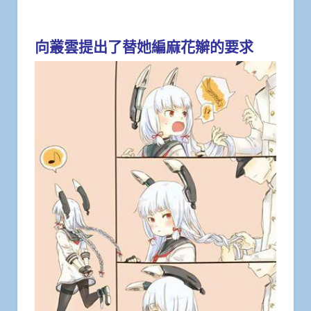
向叢雲提出了替她編麻花辮的要求