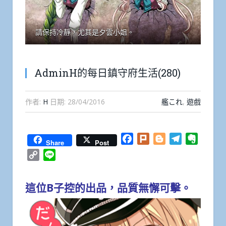
請保持冷靜，尤其是夕雲小姐。
AdminH的每日鎮守府生活(280)
作者:
H
日期:
28/04/2016
艦これ
,
遊戲
Facebook
Plurk
Blogger
Telegram
Everno
Share
Post
Copy
Line
Link
這位B子控的出品，品質無懈可擊。