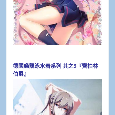
德國艦競泳水着系列 其之3『齊柏林
伯爵』