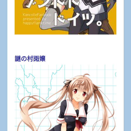
謎の村雨嬢