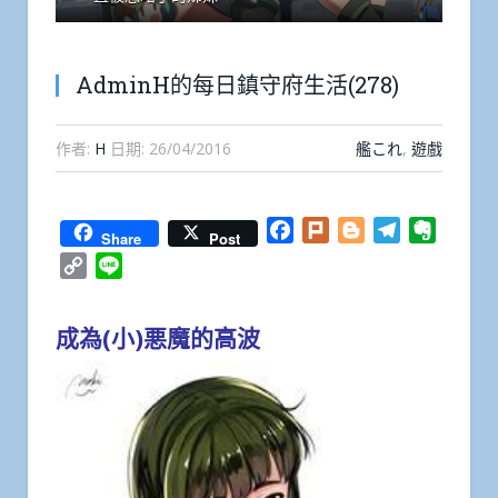
AdminH的每日鎮守府生活(278)
作者:
H
日期:
26/04/2016
艦これ
,
遊戲
Facebook
Plurk
Blogger
Telegram
Everno
Share
Post
Copy
Line
Link
成為(小)悪魔的高波