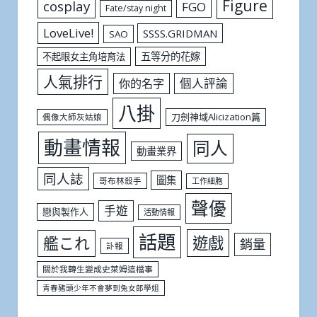
Figure
cosplay
FGO
Fate/stay night
LoveLive!
SSSS.GRIDMAN
SAO
五等分的花嫁
不起眼女主角培育法
人氣排行
個人評論
你的名字
八掛
刀劍神域Alicization篇
偶像大師灰姑娘
動畫情報
同人
動畫業界
同人誌
圖集
哥布林殺手
工作細胞
聲優
手遊
戀與製作人
活動情報
話題
遊戲
艦これ
銷量
訃報
關於我轉生變成史萊姆這檔事
青春豬頭少年不會夢到兔女郎學姐