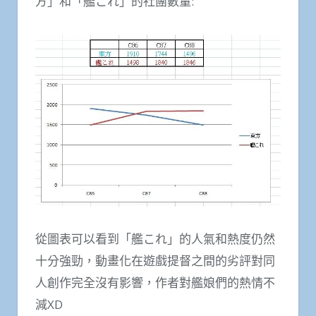
方」和「艦これ」的社團數量:
從圖表可以看到「艦これ」的人氣和熱度仍然
十分強勁，動畫化在遊戲提督之間的劣評對同
人創作完全沒有影響，作者對艦娘們的熱情不
減XD