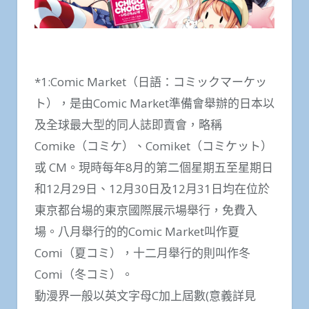
*1:Comic Market（日語：コミックマーケッ
ト），是由Comic Market準備會舉辦的日本以
及全球最大型的同人誌即賣會，略稱
Comike（コミケ）、Comiket（コミケット）
或 CM。現時每年8月的第二個星期五至星期日
和12月29日、12月30日及12月31日均在位於
東京都台場的東京國際展示場舉行，免費入
場。八月舉行的的Comic Market叫作夏
Comi（夏コミ），十二月舉行的則叫作冬
Comi（冬コミ）。
動漫界一般以英文字母C加上屆數(意義詳見