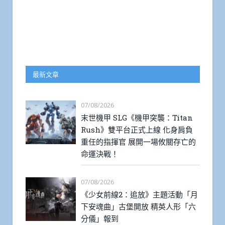
最新文章
07/08/2026
末世機甲 SLG《機甲突襲：Titan
Rush》雙平台正式上線 化身肩負
重任的指揮官 展開一場攸關存亡的
命運決戰！
07/08/2026
《少女前線2：追放》主題活動「月
下安魂曲」古堡開放 精英人形「六
分儀」報到