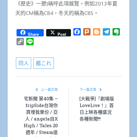
《歷史》一節)稱呼此項展覽。例如2013年夏
天的CM稱為C84，冬天的稱為C85。
Facebook
Plurk
Blogger
Telegram
Everno
Share
Post
Copy
Line
Link
同人
艦これ
上一篇文章
下一篇文章
宅新聞 第40集 –
[大戰爭]『劇場版
fripSide台灣你
LoveLive！』首
買埋我果份 / 亞
日上映各種盛況
人 / angela自X
各種新聞!!!
High / Tales 20
週年 / Steam退