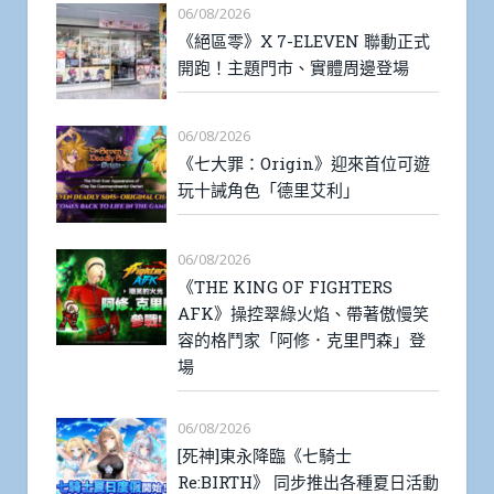
06/08/2026
《絕區零》X 7-ELEVEN 聯動正式
開跑！主題門市、實體周邊登場
06/08/2026
《七大罪：Origin》迎來首位可遊
玩十誡角色「德里艾利」
06/08/2026
《THE KING OF FIGHTERS
AFK》操控翠綠火焰、帶著傲慢笑
容的格鬥家「阿修．克里門森」登
場
06/08/2026
[死神]東永降臨《七騎士
Re:BIRTH》 同步推出各種夏日活動