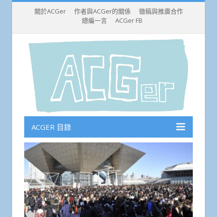
關於ACGer
作者與ACGer的關係
徵稿與推廣合作
總編一言
ACGer FB
ACGER 目錄