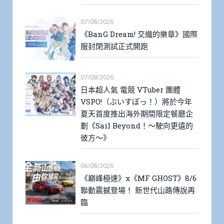
07/08/2026
《BanG Dream! 交織的樂章》國際
服封閉測試正式開跑
07/08/2026
日本超人氣 電競 VTuber 團體
VSPO!（ぶいすぽっ！）將於今年
夏天首度推出海外期間限定餐廳企
劃《Sail Beyond！～駛向更遠的
彼方～》
06/08/2026
《巔峰極速》x《MF GHOST》8/6
聯動震撼登場！ 新世代山路傳說再
臨