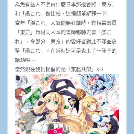
為免有些人不明白什麼日本那邊會將「東方」
和「艦これ」做比較，這裡簡單解釋一下:
當年「艦これ」人氣開始狂飆時，有相當數量
「東方」題材同人本的畫師都轉去畫「艦こ
れ」，令部分「東方」的愛好者對此不滿並攻
擊「艦これ」，在當時這可是炎上了一陣子的
話題呢~~
當然現在我們提倡的是「東艦共榮」XD