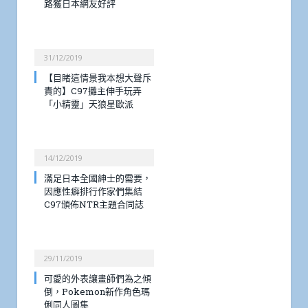
路獲日本網友好評
31/12/2019
【目睹這情景我本想大聲斥
責的】C97攤主伸手玩弄
「小精靈」天狼星歐派
14/12/2019
滿足日本全國紳士的需要，
因應性癖排行作家們集結
C97頒佈NTR主題合同誌
29/11/2019
可愛的外表讓畫師們為之傾
倒，Pokemon新作角色瑪
俐同人圖集