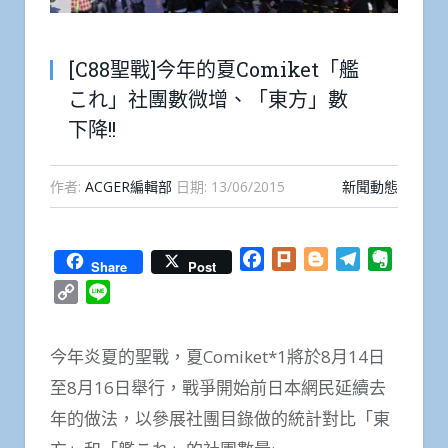
[C88聖戰]今年的夏Comiket「艦
これ」社團數微增、「東方」數
下降!!
作者:
ACGER編輯部
日期:
13/06/2015
新聞動態
Facebook
Plurk
Blogger
Telegram
Everno
Share
Post
Copy
Line
Link
今年炎夏的聖戰，夏Comiket*1將於8月14日
至8月16日舉行，戰爭開始前日本網民延續去
年的做法，以參展社團目錄做的統計對比「東