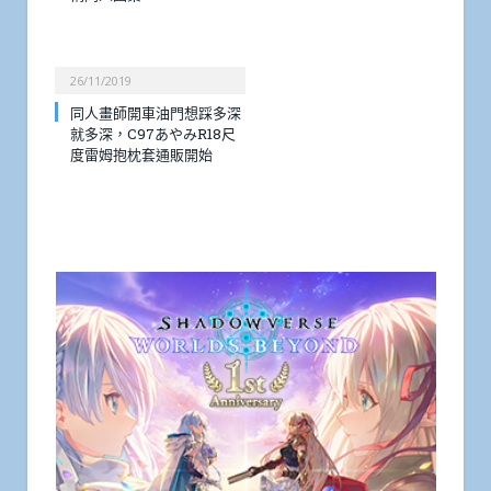
26/11/2019
同人畫師開車油門想踩多深
就多深，C97あやみR18尺
度雷姆抱枕套通販開始