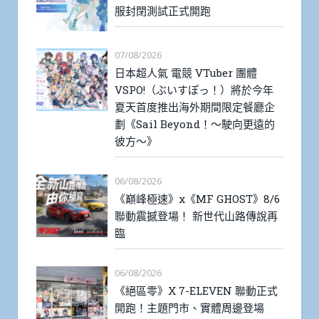
服封閉測試正式開跑
07/08/2026
日本超人氣 電競 VTuber 團體
VSPO!（ぶいすぽっ！）將於今年
夏天首度推出海外期間限定餐廳企
劃《Sail Beyond！～駛向更遠的
彼方～》
06/08/2026
《巔峰極速》x《MF GHOST》8/6
聯動震撼登場！ 新世代山路傳說再
臨
06/08/2026
《絕區零》X 7-ELEVEN 聯動正式
開跑！主題門市、實體周邊登場