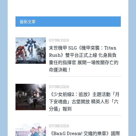
最新文章
07/08/2026
末世機甲 SLG《機甲突襲：Titan
Rush》雙平台正式上線 化身肩負
重任的指揮官 展開一場攸關存亡的
命運決戰！
07/08/2026
《少女前線2：追放》主題活動「月
下安魂曲」古堡開放 精英人形「六
分儀」報到
07/08/2026
《BanG Dream! 交織的樂章》國際