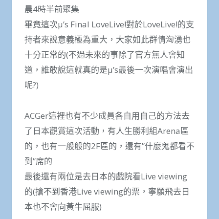
晨4時半前聚集
畢竟這次μ’s Final LoveLive!對於LoveLive!的支
持者來說意義極為重大，大家如此群情洶湧也
十分正常的(不過未來的事除了官方無人會知
道，誰敢說這就真的是μ’s最後一次演唱會演出
呢?)
ACGer這裡也有不少成員各自用自己的方法去
了日本觀賞這次活動，有人生勝利組Arena區
的，也有一般般的2F區的，還有”什麼鬼都看不
到”席的
最後還有兩位是去日本的戲院看Live viewing
的(搶不到香港Live viewing的票，寧願飛去日
本也不會向黃牛屈服)