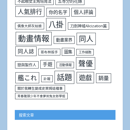
五等分的花嫁
不起眼女主角培育法
人氣排行
個人評論
你的名字
八掛
刀劍神域Alicization篇
偶像大師灰姑娘
動畫情報
同人
動畫業界
同人誌
圖集
哥布林殺手
工作細胞
聲優
手遊
戀與製作人
活動情報
話題
遊戲
艦これ
銷量
訃報
關於我轉生變成史萊姆這檔事
青春豬頭少年不會夢到兔女郎學姐
搜索文章