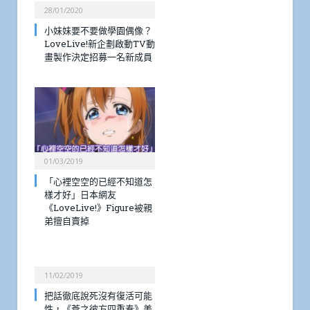
28/01/2020
小妹妹要不要做學園偶像？
LoveLive!新企劃啟動TV動
畫製作決定招募一名新成員
01/03/2019
「心裡空空的已經不知道怎
樣才好」日本網友
《LoveLive!》Figure被親
弟擅自賣掉
11/02/2019
把話徹底說死沒有復活可能
性，《蒼之彼方四重奏》美