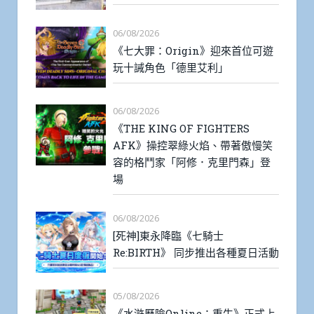
06/08/2026
《七大罪：Origin》迎來首位可遊
玩十誡角色「德里艾利」
06/08/2026
《THE KING OF FIGHTERS
AFK》操控翠綠火焰、帶著傲慢笑
容的格鬥家「阿修．克里門森」登
場
06/08/2026
[死神]東永降臨《七騎士
Re:BIRTH》 同步推出各種夏日活動
05/08/2026
《水滸歷險Online：重生》正式上