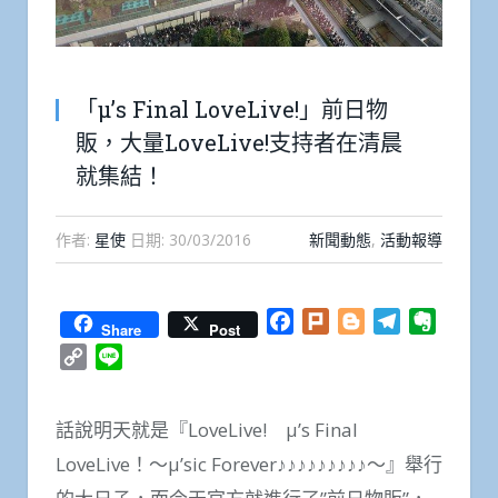
「μ’s Final LoveLive!」前日物
販，大量LoveLive!支持者在清晨
就集結！
作者:
星使
日期:
30/03/2016
新聞動態
,
活動報導
Facebook
Plurk
Blogger
Telegram
Everno
Share
Post
Copy
Line
Link
話說明天就是『LoveLive! μ’s Final
LoveLive！～μ’sic Forever♪♪♪♪♪♪♪♪♪～』舉行