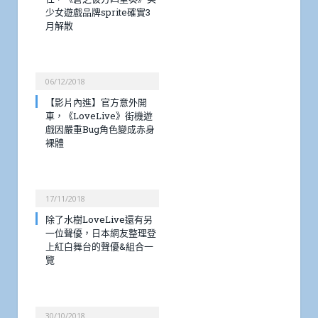
少女遊戲品牌sprite確實3
月解散
06/12/2018
【影片內進】官方意外開
車，《LoveLive》街機遊
戲因嚴重Bug角色變成赤身
裸體
17/11/2018
除了水樹LoveLive還有另
一位聲優，日本網友整理登
上紅白舞台的聲優&組合一
覽
30/10/2018