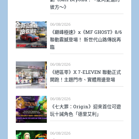
彼方～》
06/08/2026
《巔峰極速》x《MF GHOST》8/6
聯動震撼登場！ 新世代山路傳說再
臨
06/08/2026
《絕區零》X 7-ELEVEN 聯動正式
開跑！主題門市、實體周邊登場
06/08/2026
《七大罪：Origin》迎來首位可遊
玩十誡角色「德里艾利」
06/08/2026