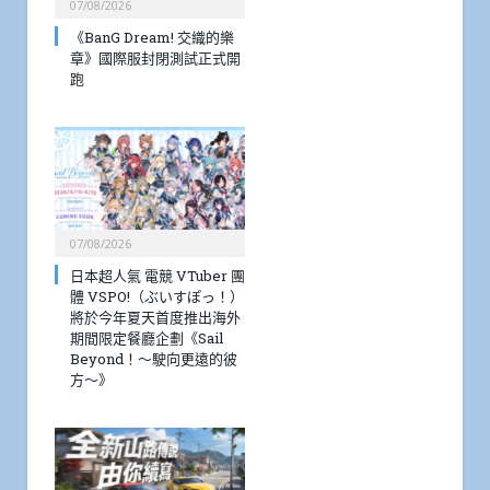
07/08/2026
《BanG Dream! 交織的樂
章》國際服封閉測試正式開
跑
07/08/2026
日本超人氣 電競 VTuber 團
體 VSPO!（ぶいすぽっ！）
將於今年夏天首度推出海外
期間限定餐廳企劃《Sail
Beyond！～駛向更遠的彼
方～》