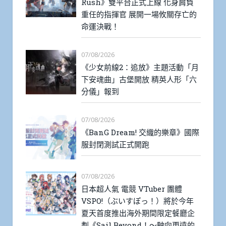
Rush》雙平台正式上線 化身肩負
重任的指揮官 展開一場攸關存亡的
命運決戰！
07/08/2026
《少女前線2：追放》主題活動「月
下安魂曲」古堡開放 精英人形「六
分儀」報到
07/08/2026
《BanG Dream! 交織的樂章》國際
服封閉測試正式開跑
07/08/2026
日本超人氣 電競 VTuber 團體
VSPO!（ぶいすぽっ！）將於今年
夏天首度推出海外期間限定餐廳企
劃《Sail Beyond！～駛向更遠的