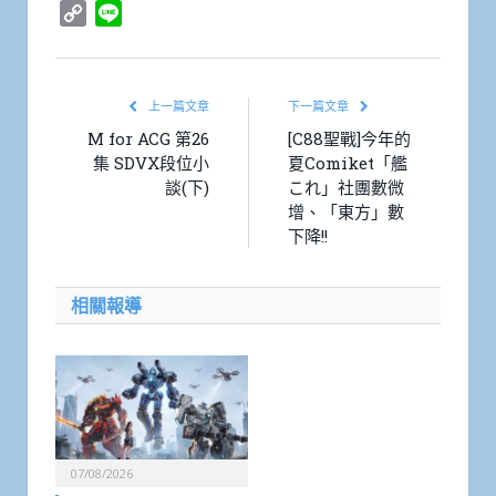
Copy
Line
Link
上一篇文章
下一篇文章
M for ACG 第26
[C88聖戰]今年的
集 SDVX段位小
夏Comiket「艦
談(下)
これ」社團數微
增、「東方」數
下降!!
相關報導
07/08/2026