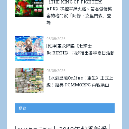
《THE KING OF FIGHTERS
AFK》操控翠綠火焰、帶著傲慢笑
容的格鬥家「阿修．克里門森」登
場
06/08/2026
[死神]東永降臨《七騎士
Re:BIRTH》 同步推出各種夏日活動
05/08/2026
《水滸歷險Online：重生》正式上
線！經典 PCMMORPG 再戰梁山
標籤