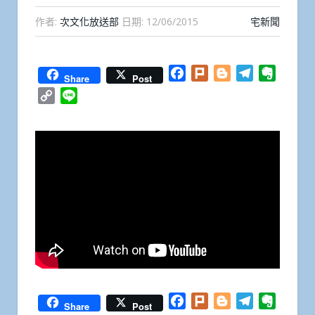
作者:
次文化放送部
日期:
12/06/2015
宅新聞
Facebook
Plurk
Blogger
Telegram
Everno
Share
Post
Copy
Line
Link
Facebook
Plurk
Blogger
Telegram
Everno
Share
Post