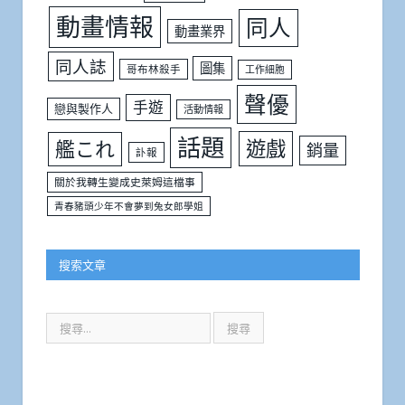
動畫情報
同人
動畫業界
同人誌
圖集
哥布林殺手
工作細胞
聲優
手遊
戀與製作人
活動情報
話題
遊戲
艦これ
銷量
訃報
關於我轉生變成史萊姆這檔事
青春豬頭少年不會夢到兔女郎學姐
搜索文章