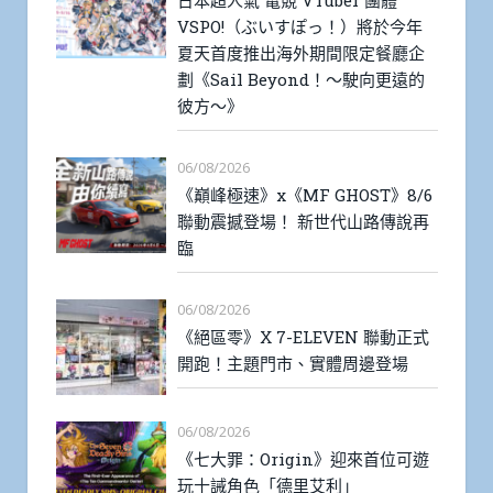
VSPO!（ぶいすぽっ！）將於今年
夏天首度推出海外期間限定餐廳企
劃《Sail Beyond！～駛向更遠的
彼方～》
06/08/2026
《巔峰極速》x《MF GHOST》8/6
聯動震撼登場！ 新世代山路傳說再
臨
06/08/2026
《絕區零》X 7-ELEVEN 聯動正式
開跑！主題門市、實體周邊登場
06/08/2026
《七大罪：Origin》迎來首位可遊
玩十誡角色「德里艾利」