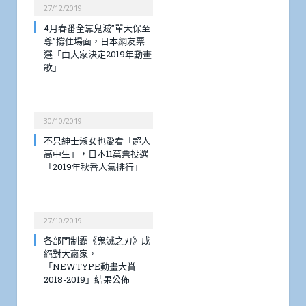
27/12/2019
4月春番全靠鬼滅”單天保至
尊”撐住場面，日本網友票
選「由大家決定2019年動畫
歌」
30/10/2019
不只紳士淑女也愛看「超人
高中生」，日本11萬票投選
「2019年秋番人氣排行」
27/10/2019
各部門制霸《鬼滅之刃》成
絕對大嬴家，
「NEWTYPE動畫大賞
2018-2019」結果公佈