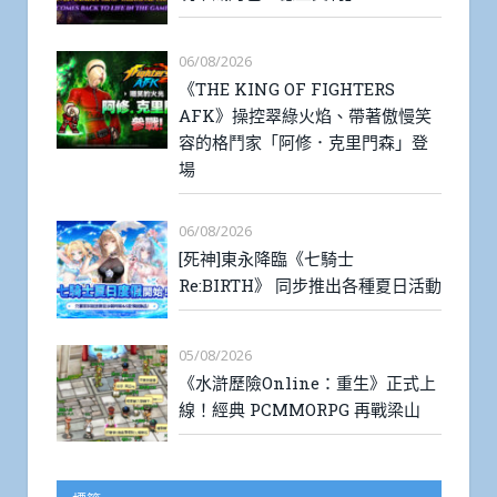
06/08/2026
《THE KING OF FIGHTERS
AFK》操控翠綠火焰、帶著傲慢笑
容的格鬥家「阿修．克里門森」登
場
06/08/2026
[死神]東永降臨《七騎士
Re:BIRTH》 同步推出各種夏日活動
05/08/2026
《水滸歷險Online：重生》正式上
線！經典 PCMMORPG 再戰梁山