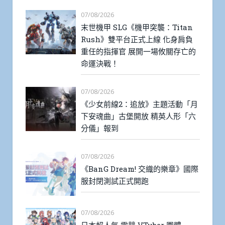
07/08/2026
末世機甲 SLG《機甲突襲：Titan
Rush》雙平台正式上線 化身肩負
重任的指揮官 展開一場攸關存亡的
命運決戰！
07/08/2026
《少女前線2：追放》主題活動「月
下安魂曲」古堡開放 精英人形「六
分儀」報到
07/08/2026
《BanG Dream! 交織的樂章》國際
服封閉測試正式開跑
07/08/2026
日本超人氣 電競 VTuber 團體