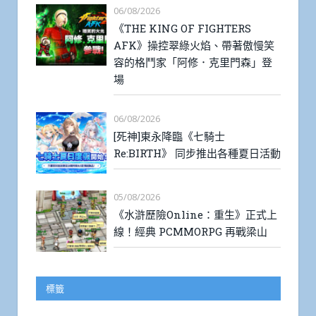
06/08/2026
《THE KING OF FIGHTERS
AFK》操控翠綠火焰、帶著傲慢笑
容的格鬥家「阿修．克里門森」登
場
06/08/2026
[死神]東永降臨《七騎士
Re:BIRTH》 同步推出各種夏日活動
05/08/2026
《水滸歷險Online：重生》正式上
線！經典 PCMMORPG 再戰梁山
標籤