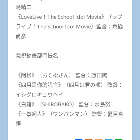
島精二
《LoveLive！The School Idol Movie》（ラブ
ライブ！The School Idol Movie）監督：京極
尚彥
電視動畫部門提名
《阿松》（おそ松さん） 監督：藤田陽一
《四月是你的謊言》（四月は君の嘘） 監督：
イシグロキョウヘイ
《白箱》（SHIROBAKO） 監督：水島努
《一拳超人》（ワンパンマン） 監督：夏目真
悟