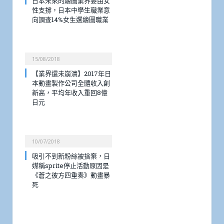
日本未來的繪圖業界要由女
性支撐，日本中學生職業意
向調查14%女生選繪圖職業
15/08/2018
【業界還未崩潰】2017年日
本動畫製作公司全體收入創
新高，平均年收入重回8億
日元
10/07/2018
吸引不到新粉絲被捨棄，日
媒稱sprite停止活動原因是
《蒼之彼方四重奏》動畫暴
死