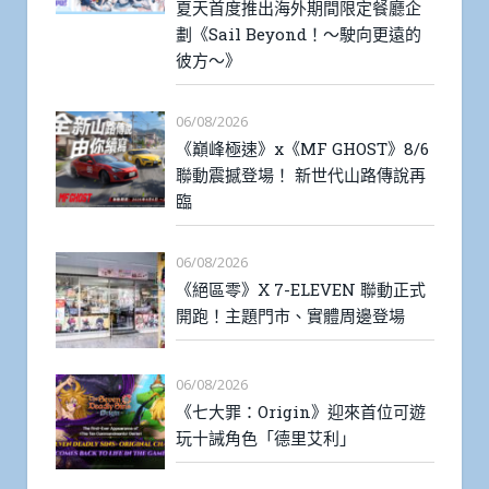
夏天首度推出海外期間限定餐廳企
劃《Sail Beyond！～駛向更遠的
彼方～》
06/08/2026
《巔峰極速》x《MF GHOST》8/6
聯動震撼登場！ 新世代山路傳說再
臨
06/08/2026
《絕區零》X 7-ELEVEN 聯動正式
開跑！主題門市、實體周邊登場
06/08/2026
《七大罪：Origin》迎來首位可遊
玩十誡角色「德里艾利」