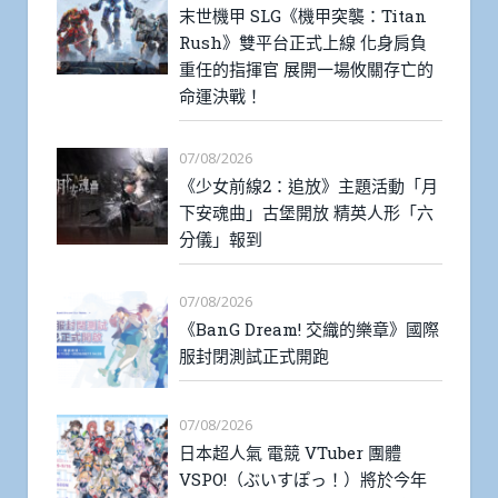
末世機甲 SLG《機甲突襲：Titan
Rush》雙平台正式上線 化身肩負
重任的指揮官 展開一場攸關存亡的
命運決戰！
07/08/2026
《少女前線2：追放》主題活動「月
下安魂曲」古堡開放 精英人形「六
分儀」報到
07/08/2026
《BanG Dream! 交織的樂章》國際
服封閉測試正式開跑
07/08/2026
日本超人氣 電競 VTuber 團體
VSPO!（ぶいすぽっ！）將於今年