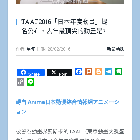
TAAF2016「日本年度動畫」提
名公布，去年最頂尖的動畫是?
作者:
星使
日期:
28/02/2016
新聞動態
Facebook
Plurk
Blogger
Telegram
Everno
Share
Post
Copy
Line
Link
轉自:Anime日本動漫綜合情報網アニメーシ
ョン
被譽為動畫界奧斯卡的TAAF（東京動畫大獎盛