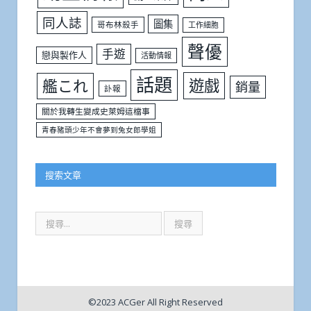
同人誌
圖集
哥布林殺手
工作細胞
聲優
手遊
戀與製作人
活動情報
話題
遊戲
艦これ
銷量
訃報
關於我轉生變成史萊姆這檔事
青春豬頭少年不會夢到兔女郎學姐
搜索文章
©2023 ACGer All Right Reserved