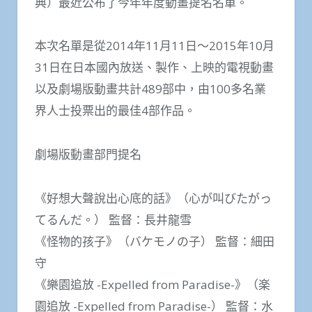
典）最近公布了今年年度動畫提名名單。
本次名單是從2014年11月11日～2015年10月
31日在日本國內放送、製作、上映的電視動畫
以及劇場版動畫共計489部中，由100多名業
界人士投票出的最佳4部作品。
劇場版動畫部門提名
《好想大聲說出心底的話》（心が叫びたがっ
てるんだ。） 監督：長井龍雪
《怪物的孩子》（バケモノの子） 監督：細田
守
《樂園追放 -Expelled from Paradise-》（楽
園追放 -Expelled from Paradise-） 監督：水