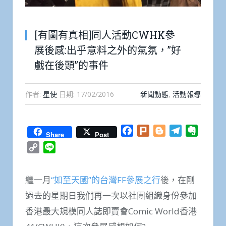
[有圖有真相]同人活動CWHK參
展後感:出乎意料之外的氣氛，”好
戲在後頭”的事件
作者:
星使
日期:
17/02/2016
新聞動態
,
活動報導
Facebook
Plurk
Blogger
Telegram
Everno
Share
Post
Copy
Line
Link
繼一月
“如至天國”的台灣FF參展之行
後，在剛
過去的星期日我們再一次以社團組織身份參加
香港最大規模同人誌即賣會Comic World香港