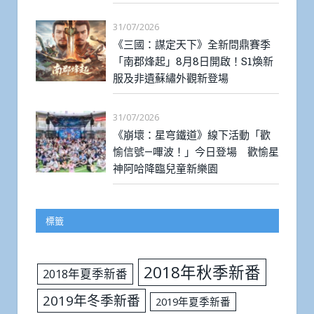
31/07/2026
《三國：謀定天下》全新問鼎賽季
「南郡烽起」8月8日開啟！S1煥新
服及非遺蘇繡外觀新登場
31/07/2026
《崩壞：星穹鐵道》線下活動「歡
愉信號—嗶波！」今日登場 歡愉星
神阿哈降臨兒童新樂園
標籤
2018年秋季新番
2018年夏季新番
2019年冬季新番
2019年夏季新番