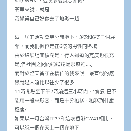
41(CWHK)，這次參展感想如何?
簡單來說，就是:
我覺得自己好像去了地獄一趟….
這一屆的活動會場分開地下、3樓和6樓三個展
館，而我們攤位是在6樓的男性向區域
由於總展場面積充足，行人通道的寬度也很充
足(但社團之間的通道還是那麼迫….)
而對於整天留守在檔位的我來說，最直觀的感
覺就是人流比以往少了很多
11時開場至下午2時前這三小時內，”賣氣”已不
能用一般來形容，而是十分糟糕，糟糕到什麼
程度?
如果以一月台灣FF27和這次香港CW41相比，
可以說一個在天上一個在地下