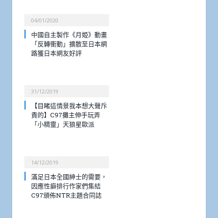
04/01/2020
中國自主製作《月姫》動畫
「反轉衝動」擴散至日本網
路獲日本網友好評
31/12/2019
【目睹這情景我本想大聲斥
責的】C97攤主伸手玩弄
「小精靈」天狼星歐派
14/12/2019
滿足日本全國紳士的需要，
因應性癖排行作家們集結
C97頒佈NTR主題合同誌