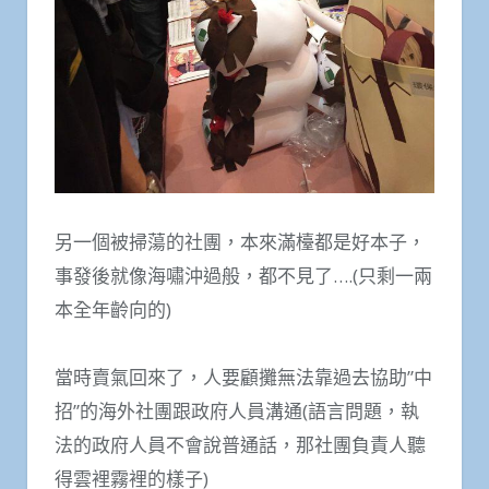
另一個被掃蕩的社團，本來滿檯都是好本子，
事發後就像海嘯沖過般，都不見了….(只剩一兩
本全年齡向的)
當時賣氣回來了，人要顧攤無法靠過去協助”中
招”的海外社團跟政府人員溝通(語言問題，執
法的政府人員不會說普通話，那社團負責人聽
得雲裡霧裡的樣子)