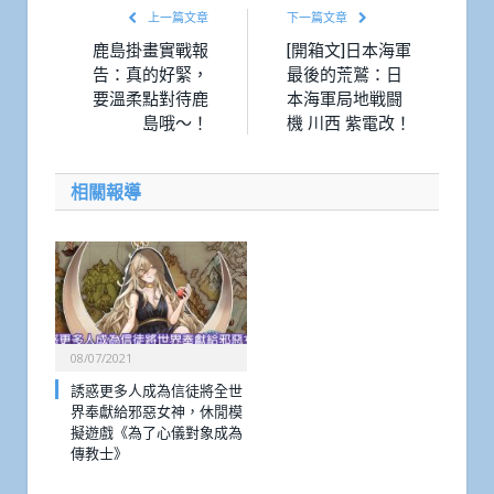
上一篇文章
下一篇文章
鹿島掛畫實戰報
[開箱文]日本海軍
告：真的好緊，
最後的荒鷲：日
要溫柔點對待鹿
本海軍局地戦闘
島哦～！
機 川西 紫電改！
相關報導
08/07/2021
誘惑更多人成為信徒將全世
界奉獻給邪惡女神，休閒模
擬遊戲《為了心儀對象成為
傳教士》