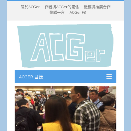
關於ACGer
作者與ACGer的關係
徵稿與推廣合作
總編一言
ACGer FB
ACGER 目錄