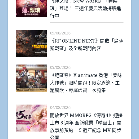
《神之塔：New World》「蓮梨
琅」登場！ 三週年慶典活動持續進
行中
05/08/2026
《RF ONLINE NEXT》開啟「烏薩
斯戰區」及全新戰鬥內容
05/08/2026
《絕區零》X animate 香港「美味
大作戰」限時開跑！限定周邊、主
題餐飲、專屬虛寶一次蒐集
04/08/2026
開放世界 MMORPG《傳奇4》迎接
上市 5 週年 全新職業「精靈士」開
放事前預約 5 週年紀念 MV 同步
公開