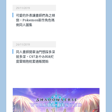
29/11/2019
可愛的外表讓畫師們為之傾
倒，Pokemon新作角色瑪
俐同人圖集
26/11/2019
同人畫師開車油門想踩多深
就多深，C97あやみR18尺
度雷姆抱枕套通販開始