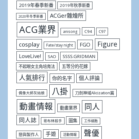
2019年春季新番
2019年秋季新番
ACGer雜燴所
2020年冬季新番
ACG業界
C94
C97
anisong
Figure
cosplay
FGO
Fate/stay night
LoveLive!
SSSS.GRIDMAN
SAO
五等分的花嫁
不起眼女主角培育法
人氣排行
個人評論
你的名字
八掛
刀劍神域Alicization篇
偶像大師灰姑娘
動畫情報
同人
動畫業界
同人誌
圖集
哥布林殺手
工作細胞
聲優
手遊
戀與製作人
活動情報