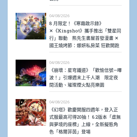
04/08/2026
8 月限定！《寒霜啟示錄》
✕《Kingshot》攜手推出「雙星同
行」聯動 熊先生書屋首發漫畫 ✕
國王燒烤節：娜妍私房菜 狂歡開跑
04/08/2026
《崩壞：星穹鐵道》「歡愉信號—嗶
波！」引爆週末上千人潮 限定夜
間活動、璀璨煙火點亮樂園
04/08/2026
《幻塔》歡慶開服四週年，登入正
式服最高可得20抽！ 6.2版本「虛無
與夢境的座標」上線，全新擬態角
色「格爾菲茵」登場