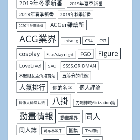
2019年冬季新番
2019年夏季新番
2019年春季新番
2019年秋季新番
ACGer雜燴所
2020年冬季新番
ACG業界
C94
C97
anisong
Figure
cosplay
FGO
Fate/stay night
LoveLive!
SSSS.GRIDMAN
SAO
五等分的花嫁
不起眼女主角培育法
人氣排行
個人評論
你的名字
八掛
刀劍神域Alicization篇
偶像大師灰姑娘
動畫情報
同人
動畫業界
同人誌
圖集
哥布林殺手
工作細胞