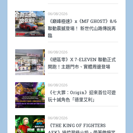
06/08/2026
《巔峰極速》x《MF GHOST》8/6
聯動震撼登場！ 新世代山路傳說再
臨
06/08/2026
《絕區零》X 7-ELEVEN 聯動正式
開跑！主題門市、實體周邊登場
06/08/2026
《七大罪：Origin》迎來首位可遊
玩十誡角色「德里艾利」
06/08/2026
《THE KING OF FIGHTERS
AFK》操控翠綠火焰、帶著傲慢笑