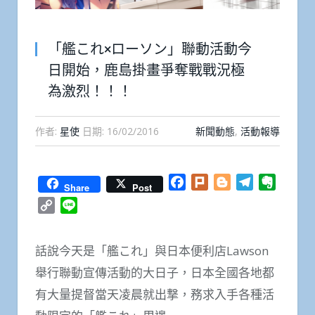
「艦これ×ローソン」聯動活動今
日開始，鹿島掛畫爭奪戰戰況極
為激烈！！！
作者:
星使
日期:
16/02/2016
新聞動態
,
活動報導
Facebook
Plurk
Blogger
Telegram
Everno
Share
Post
Copy
Line
Link
話說今天是「艦これ」與日本便利店Lawson
舉行聯動宣傳活動的大日子，日本全國各地都
有大量提督當天凌晨就出撃，務求入手各種活