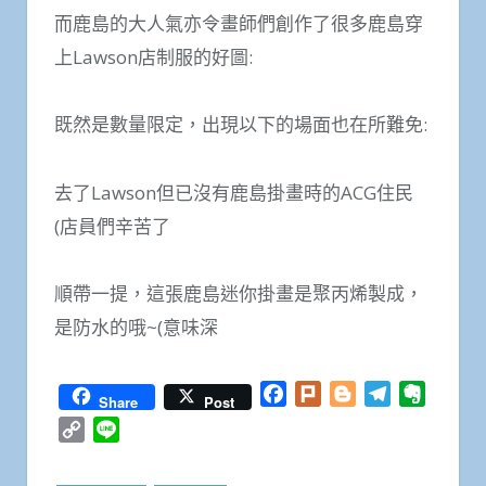
而鹿島的大人氣亦令畫師們創作了很多鹿島穿
上Lawson店制服的好圖:
既然是數量限定，出現以下的場面也在所難免:
去了Lawson但已沒有鹿島掛畫時的ACG住民
(店員們辛苦了
順帶一提，這張鹿島迷你掛畫是聚丙烯製成，
是防水的哦~(意味深
Facebook
Plurk
Blogger
Telegram
Everno
Share
Post
Copy
Line
Link