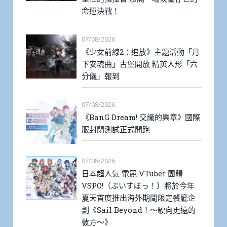
命運決戰！
07/08/2026
《少女前線2：追放》主題活動「月
下安魂曲」古堡開放 精英人形「六
分儀」報到
07/08/2026
《BanG Dream! 交織的樂章》國際
服封閉測試正式開跑
07/08/2026
日本超人氣 電競 VTuber 團體
VSPO!（ぶいすぽっ！）將於今年
夏天首度推出海外期間限定餐廳企
劃《Sail Beyond！～駛向更遠的
彼方～》