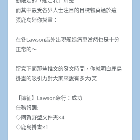
動限定的「艦これ」周邊
而其中最受各界人士注目的目標物莫過於這一
張鹿島迷你掛畫：
在各Lawson店外出現艦娘痛車當然也是十分
正常的～
留意下面那些推文的發文時間，你就明白鹿島
掛畫的吸引力對大家來說有多大(笑
【遠征】Lawson急行：成功
任務報酬:
◇阿賀野型文件夾×4
◇鹿島掛畫×1