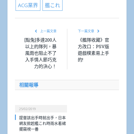
ACG業界
艦これ
上一篇文章
下一篇文章
[點兔]多達200人
《艦隊收藏》官
以上的隊列，暴
方改口：PSV版
風雨也阻止不了
遊戲樸素易上手
入手情人節巧克
的!
力的決心！
相關報導
25/02/2019
提督該出手時就出手，日本
網友掀起艦これ時雨水着裙
擺窺視一番