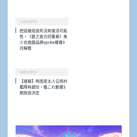
11/02/2019
把話徹底說死沒有復活可能
性，《蒼之彼方四重奏》美
少女遊戲品牌sprite確實3
月解散
04/01/2019
【速報】時雨是主人公西村
艦隊有戲份，艦これ動畫2
期放送決定