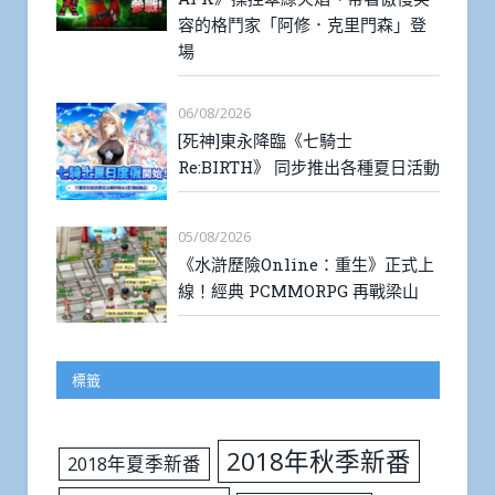
容的格鬥家「阿修．克里門森」登
場
06/08/2026
[死神]東永降臨《七騎士
Re:BIRTH》 同步推出各種夏日活動
05/08/2026
《水滸歷險Online：重生》正式上
線！經典 PCMMORPG 再戰梁山
標籤
2018年秋季新番
2018年夏季新番