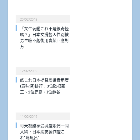
20/02/2019
「女生玩艦これ不是很奇怪
嗎？」日本女提督因性別被
男生瞧不起後用實績回應對
方
12/02/2019
艦これ日本提督艦娘實用度
(意味深)排行：3位歐根親
王、2位鹿島、1位鈴谷
11/02/2019
每天都能享受與艦娘們一同
入渠，日本網友製作艦こ
れ”痛風呂”