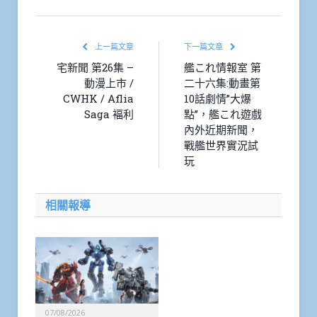
Link
上一篇文章
下一篇文章
宅新聞 第26集 –
艦これ情報室 第
動漫上市 /
二十六集:動畫第
CWHK / Aflia
10話劇情”大爆
Saga 褔利
點”，艦これ遊戲
內外近期新聞，
戰艦世界實況試
玩
相關報導
07/08/2026