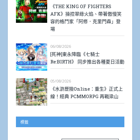
《THE KING OF FIGHTERS
AFK》操控翠綠火焰、帶著傲慢笑
容的格鬥家「阿修．克里門森」登
場
06/08/2026
[死神]東永降臨《七騎士
Re:BIRTH》 同步推出各種夏日活動
05/08/2026
《水滸歷險Online：重生》正式上
線！經典 PCMMORPG 再戰梁山
標籤