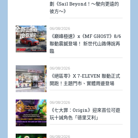
劃《Sail Beyond！～駛向更遠的
彼方～》
06/08/2026
《巔峰極速》x《MF GHOST》8/6
聯動震撼登場！ 新世代山路傳說再
臨
06/08/2026
《絕區零》X 7-ELEVEN 聯動正式
開跑！主題門市、實體周邊登場
06/08/2026
《七大罪：Origin》迎來首位可遊
玩十誡角色「德里艾利」
06/08/2026