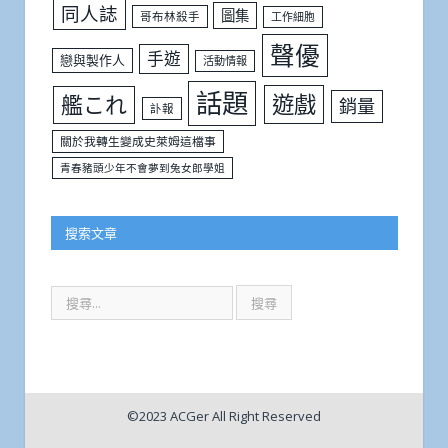
同人誌
圖集
哥布林殺手
工作細胞
聲優
手遊
戀與製作人
活動情報
話題
遊戲
艦これ
銷量
訃報
關於我轉生變成史萊姆這檔事
青春豬頭少年不會夢到兔女郎學姐
搜索文章
©2023 ACGer All Right Reserved