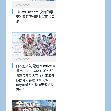
07/08/2026
《BanG Dream! 交織的樂
章》國際服封閉測試正式開
跑
07/08/2026
日本超人氣 電競 VTuber 團
體 VSPO!（ぶいすぽっ！）
將於今年夏天首度推出海外
期間限定餐廳企劃《Sail
Beyond！～駛向更遠的彼
方～》