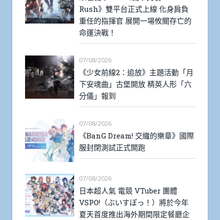
Rush》雙平台正式上線 化身肩負
重任的指揮官 展開一場攸關存亡的
命運決戰！
07/08/2026
《少女前線2：追放》主題活動「月
下安魂曲」古堡開放 精英人形「六
分儀」報到
07/08/2026
《BanG Dream! 交織的樂章》國際
服封閉測試正式開跑
07/08/2026
日本超人氣 電競 VTuber 團體
VSPO!（ぶいすぽっ！）將於今年
夏天首度推出海外期間限定餐廳企