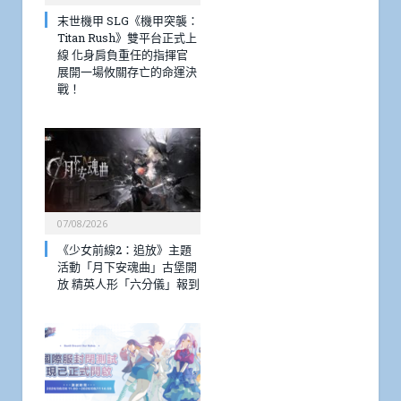
末世機甲 SLG《機甲突襲：
Titan Rush》雙平台正式上
線 化身肩負重任的指揮官
展開一場攸關存亡的命運決
戰！
07/08/2026
《少女前線2：追放》主題
活動「月下安魂曲」古堡開
放 精英人形「六分儀」報到