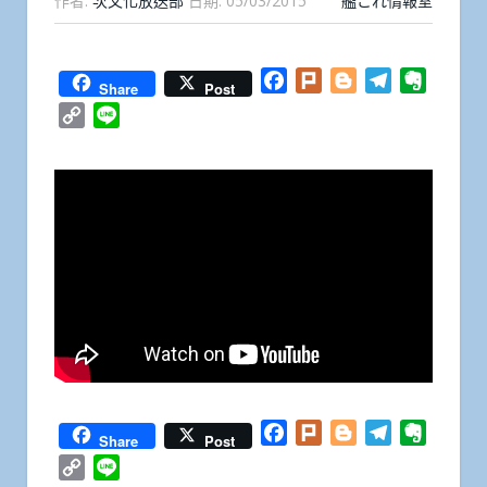
作者:
次文化放送部
日期:
05/03/2015
艦これ情報室
Facebook
Plurk
Blogger
Telegram
Everno
Share
Post
Copy
Line
Link
Facebook
Plurk
Blogger
Telegram
Everno
Share
Post
Copy
Line