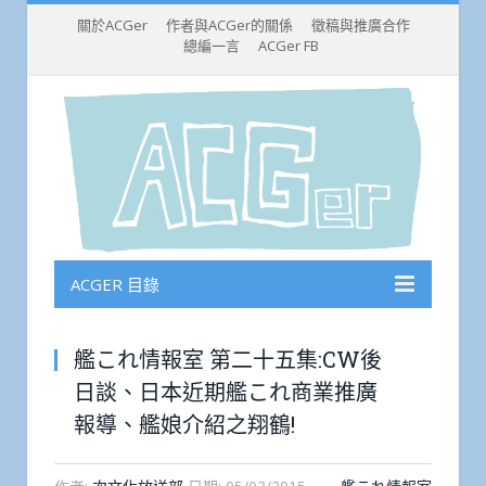
關於ACGer
作者與ACGer的關係
徵稿與推廣合作
總編一言
ACGer FB
ACGER 目錄
艦これ情報室 第二十五集:CW後
日談、日本近期艦これ商業推廣
報導、艦娘介紹之翔鶴!