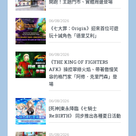
開跑！主題門市、實體周邊登場
06/08/2026
《七大罪：Origin》迎來首位可遊
玩十誡角色「德里艾利」
06/08/2026
《THE KING OF FIGHTERS
AFK》操控翠綠火焰、帶著傲慢笑
容的格鬥家「阿修．克里門森」登
場
06/08/2026
[死神]東永降臨《七騎士
Re:BIRTH》 同步推出各種夏日活動
05/08/2026