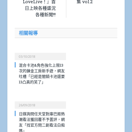
LoveLive！』首
集 vol.2
日上映各種盛況
各種新聞!!!
相關報導
03/10/2018
混合卡池&角色強化上限13
次的鍊金工房新手遊，網友
吐槽「已經是闇鍋卡池還要
13凸真的笑了」
26/09/2018
日媒詢問任天堂對庫巴姬熱
潮看法獲回覆不予置評，網
友「找官方問二創看法白痴
嗎」