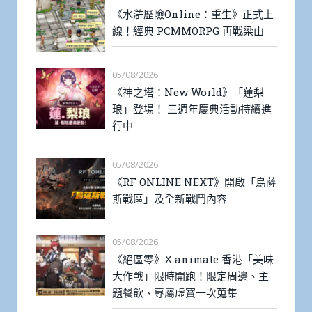
《水滸歷險Online：重生》正式上
線！經典 PCMMORPG 再戰梁山
05/08/2026
《神之塔：New World》「蓮梨
琅」登場！ 三週年慶典活動持續進
行中
05/08/2026
《RF ONLINE NEXT》開啟「烏薩
斯戰區」及全新戰鬥內容
05/08/2026
《絕區零》X animate 香港「美味
大作戰」限時開跑！限定周邊、主
題餐飲、專屬虛寶一次蒐集