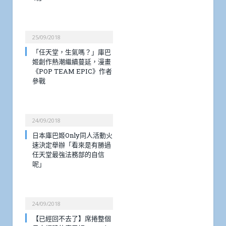
25/09/2018
「任天堂，生氣嗎？」庫巴
姬創作熱潮繼續蔓延，漫畫
《POP TEAM EPIC》作者
參戰
24/09/2018
日本庫巴姬Only同人活動火
速決定舉辦「看來是有勝過
任天堂最強法務部的自信
呢」
24/09/2018
【已經回不去了】席捲整個