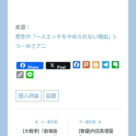
相信各位的食材都是ＡＣＧ吧……
來源：
男性が「一人エッチをやめられない理由」5
つ－ゆさアニ
Facebook
Plurk
Blogger
Telegram
Everno
Share
Post
Copy
Line
Link
個人評論
話題
上一篇文章
下一篇文章
[大戰爭]『劇場版
[聲優]內田真禮圖