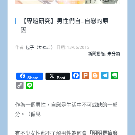
【專題研究】男性們自…自慰的原
因
作者:
包子（かねこ）
日期:
13/06/2015
新聞動態
,
未分類
Facebook
Plurk
Blogger
Telegram
Everno
Share
Post
Copy
Line
Link
作為一個男性，自慰是生活中不可或缺的一部
分。（偏見
有不少女性都不了解男性為何會
「明明是這麼