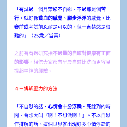
「有試過一個月禁慾不自慰、不過那是個
苦
行
。就好像
貧血的感覺
、
腳步浮浮
的感覺。比
賽前或考試前忍耐是可以的、但一直禁慾是很
難的」（25歳／営業）
之前有看過研究指
不過量的自慰對健康有正面
的影響
，相信大家都有早晨自慰比洗面更容易
提起精神的經驗。
４－排解壓力的方法
「不自慰的話、
心情會十分浮躁
。死線到的時
間、會想大叫『啊！不想做啊！』。不以自慰
作排解的話、這個世界就出現好多心情浮躁的