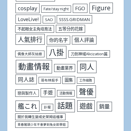
Figure
cosplay
FGO
Fate/stay night
LoveLive!
SSSS.GRIDMAN
SAO
五等分的花嫁
不起眼女主角培育法
人氣排行
個人評論
你的名字
八掛
刀劍神域Alicization篇
偶像大師灰姑娘
動畫情報
同人
動畫業界
同人誌
圖集
哥布林殺手
工作細胞
聲優
手遊
戀與製作人
活動情報
話題
遊戲
艦これ
銷量
訃報
關於我轉生變成史萊姆這檔事
青春豬頭少年不會夢到兔女郎學姐