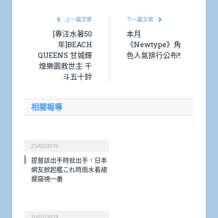
上一篇文章
下一篇文章
[專注水著50
本月
年]BEACH
《Newtype》角
QUEENS 甘城輝
色人氣排行公布!!
煌樂園救世主 千
斗五十鈴
相關報導
25/02/2019
提督該出手時就出手，日本
網友掀起艦これ時雨水着裙
擺窺視一番
20/02/2019