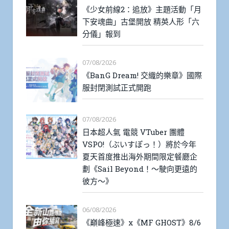
《少女前線2：追放》主題活動「月
下安魂曲」古堡開放 精英人形「六
分儀」報到
07/08/2026
《BanG Dream! 交織的樂章》國際
服封閉測試正式開跑
07/08/2026
日本超人氣 電競 VTuber 團體
VSPO!（ぶいすぽっ！）將於今年
夏天首度推出海外期間限定餐廳企
劃《Sail Beyond！～駛向更遠的
彼方～》
06/08/2026
《巔峰極速》x《MF GHOST》8/6