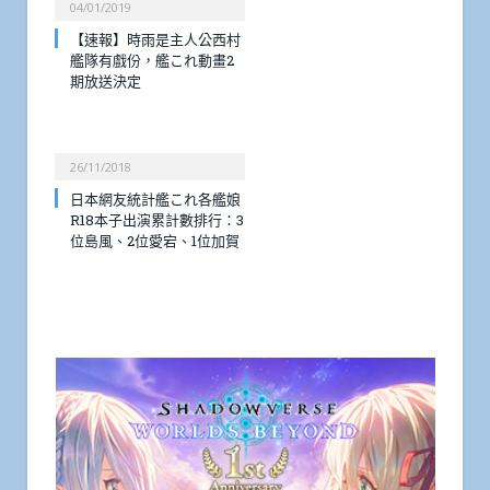
04/01/2019
【速報】時雨是主人公西村
艦隊有戲份，艦これ動畫2
期放送決定
26/11/2018
日本網友統計艦これ各艦娘
R18本子出演累計數排行：3
位島風、2位愛宕、1位加賀