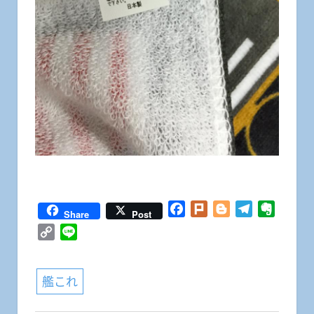
Facebook
Plurk
Blogger
Telegram
Everno
Share
Post
Copy
Line
Link
艦これ