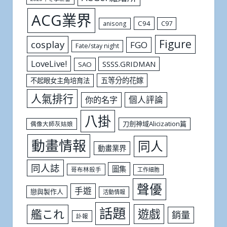
ACG業界
C94
C97
anisong
Figure
cosplay
FGO
Fate/stay night
LoveLive!
SSSS.GRIDMAN
SAO
五等分的花嫁
不起眼女主角培育法
人氣排行
個人評論
你的名字
八掛
刀劍神域Alicization篇
偶像大師灰姑娘
動畫情報
同人
動畫業界
同人誌
圖集
哥布林殺手
工作細胞
聲優
手遊
戀與製作人
活動情報
話題
遊戲
艦これ
銷量
訃報