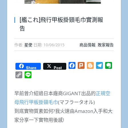
[艦これ]飛行甲板掛頸毛巾實測報
告
作者:
星使
日期:
10/06/2015
商品情報
,
敗家報告
Facebook
Plurk
Blogger
Telegram
Everno
Share
Post
Copy
Line
Link
早前曾介紹過日本廠商GIGANT出品的
正規空
母飛行甲板掛頸毛巾
(マフラータオル)
到底實物質素如何?我火速由Amazon入手和大
家分享一下實物用後感!