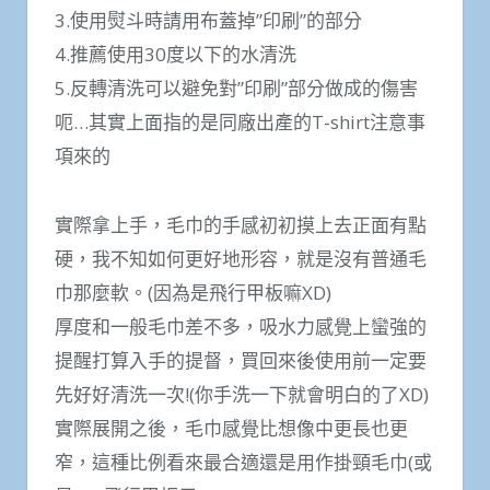
3.使用熨斗時請用布蓋掉”印刷”的部分
4.推薦使用30度以下的水清洗
5.反轉清洗可以避免對”印刷”部分做成的傷害
呃…其實上面指的是同廠出產的T-shirt注意事
項來的
實際拿上手，毛巾的手感初初摸上去正面有點
硬，我不知如何更好地形容，就是沒有普通毛
巾那麼軟。(因為是飛行甲板嘛XD)
厚度和一般毛巾差不多，吸水力感覺上蠻強的
提醒打算入手的提督，買回來後使用前一定要
先好好清洗一次!(你手洗一下就會明白的了XD)
實際展開之後，毛巾感覺比想像中更長也更
窄，這種比例看來最合適還是用作掛頸毛巾(或