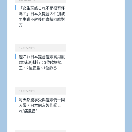
「女生玩艦これ不是很奇怪
嗎？」日本女提督因性別被
男生瞧不起後用實績回應對
方
12/02/2019
艦これ日本提督艦娘實用度
(意味深)排行：3位歐根親
王、2位鹿島、1位鈴谷
11/02/2019
每天都能享受與艦娘們一同
入渠，日本網友製作艦こ
れ”痛風呂”