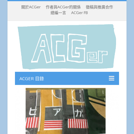
關於ACGer
作者與ACGer的關係
徵稿與推廣合作
總編一言
ACGer FB
ACGER 目錄