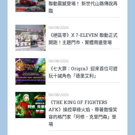
聯動震撼登場！ 新世代山路傳說再
臨
06/08/2026
《絕區零》X 7-ELEVEN 聯動正式
開跑！主題門市、實體周邊登場
06/08/2026
《七大罪：Origin》迎來首位可遊
玩十誡角色「德里艾利」
06/08/2026
《THE KING OF FIGHTERS
AFK》操控翠綠火焰、帶著傲慢笑
容的格鬥家「阿修．克里門森」登
場