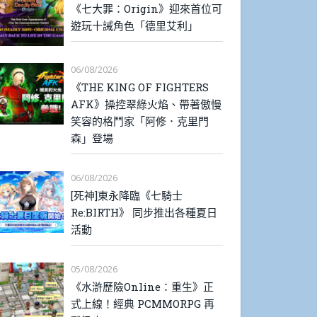
《七大罪：Origin》迎來首位可
遊玩十誡角色「德里艾利」
06/08/2026
《THE KING OF FIGHTERS
AFK》操控翠綠火焰、帶著傲慢
笑容的格鬥家「阿修．克里門
森」登場
06/08/2026
[死神]東永降臨《七騎士
Re:BIRTH》 同步推出各種夏日
活動
05/08/2026
《水滸歷險Online：重生》正
式上線！經典 PCMMORPG 再