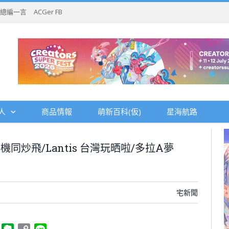
總編一言
ACGer FB
人
商品情報
萌新百科(仮)
星海航路
n機同炒飛/Lantis 台灣玩晒啦/多拉A夢
宅新聞