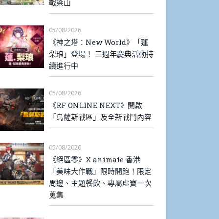
戰梁山
05/08/2026
《神之塔：New World》「蓮
梨琅」登場！ 三週年慶典活動持
續進行中
05/08/2026
《RF ONLINE NEXT》開啟
「烏薩斯戰區」及全新戰鬥內容
05/08/2026
《絕區零》X animate 香港
「美味大作戰」限時開跑！限定
周邊、主題餐飲、專屬虛寶一次
蒐集