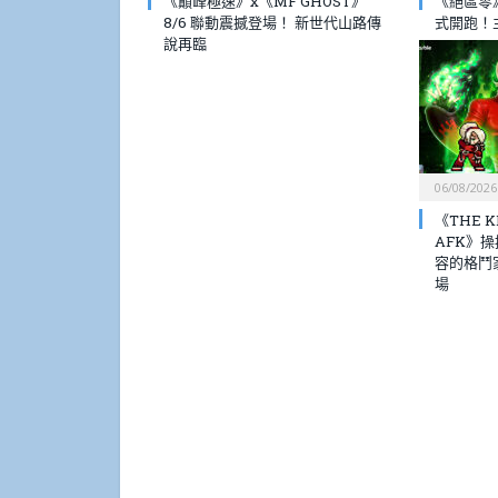
《巔峰極速》x《MF GHOST》
《絕區零》
8/6 聯動震撼登場！ 新世代山路傳
式開跑！
說再臨
06/08/2026
《THE KI
AFK》
容的格鬥
場