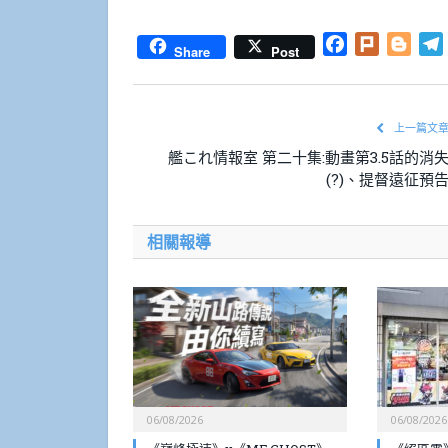
Facebook
Plurk
Blog
Share
Post
上一篇文
艦これ情報室 第二十集:動畫第3.5話的消
(?)、提督遠征預
相關報導
06/08/2026
06/08/2026