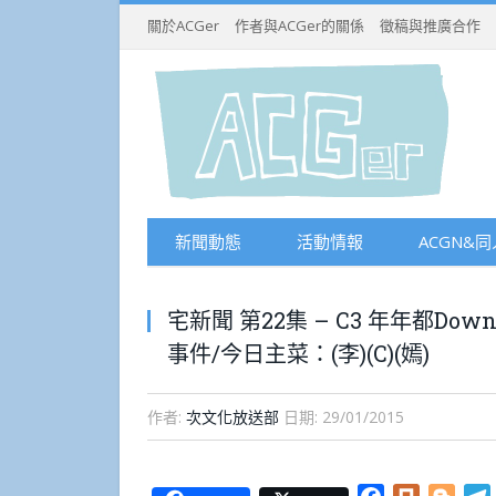
關於ACGer
作者與ACGer的關係
徵稿與推廣合作
新聞動態
活動情報
ACGN&同
宅新聞 第22集 – C3 年年都Dow
事件/今日主菜：(李)(C)(嫣)
作者:
次文化放送部
日期:
29/01/2015