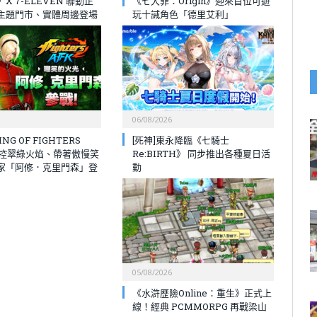
X 7-ELEVEN 聯動正
《七大罪：Origin》迎來首位可遊
主題門市、實體周邊登場
玩十誡角色「德里艾利」
06/08/2026
NG OF FIGHTERS
[死神]東永降臨《七騎士
操控翠綠火焰、帶著傲慢笑
Re:BIRTH》 同步推出各種夏日活
家「阿修．克里門森」登
動
05/08/2026
《水滸歷險Online：重生》正式上
線！經典 PCMMORPG 再戰梁山