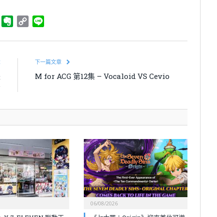
ger
Telegram
Evernote
Copy
Line
Link
章
下一篇文章
失
M for ACG 第12集 – Vocaloid VS Cevio
告
06/08/2026