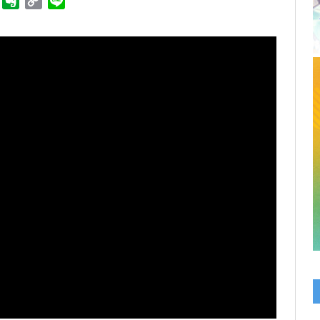
ger
Telegram
Evernote
Copy
Line
Link