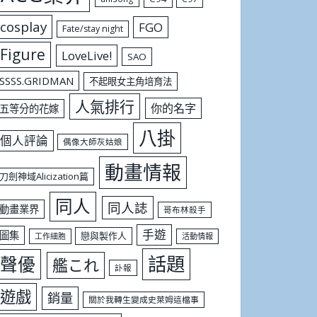
cosplay
FGO
Fate/stay night
Figure
LoveLive!
SAO
SSSS.GRIDMAN
不起眼女主角培育法
人氣排行
你的名字
五等分的花嫁
八掛
個人評論
偶像大師灰姑娘
動畫情報
刀劍神域Alicization篇
同人
同人誌
動畫業界
哥布林殺手
手遊
圖集
戀與製作人
工作細胞
活動情報
話題
聲優
艦これ
訃報
遊戲
銷量
關於我轉生變成史萊姆這檔事