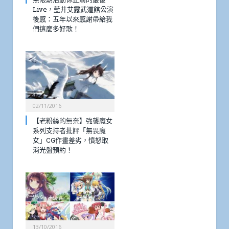
Live，藍井艾露武道館公演
後感：五年以來感謝帶給我
們這麼多好歌！
02/11/2016
【老粉絲的無奈】強襲魔女
系列支持者批評「無畏魔
女」CG作畫差劣，憤怒取
消光盤預約！
13/10/2016