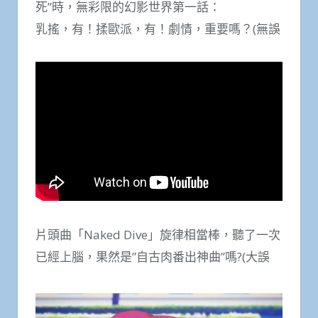
死”時，無彩限的幻影世界第一話：
乳搖，有！揉歐派，有！劇情，重要嗎？(無誤
片頭曲「Naked Dive」旋律相當棒，聽了一次
已經上腦，果然是”自古肉番出神曲”嗎?(大誤