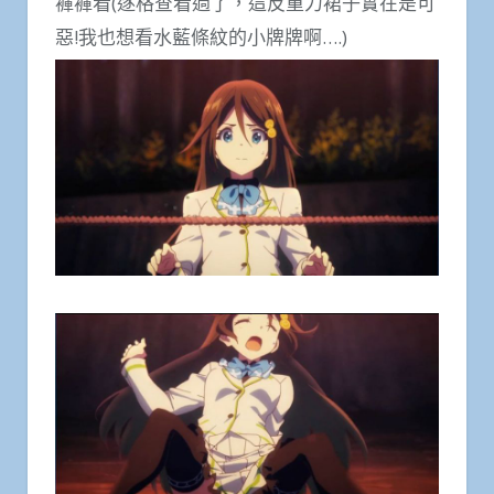
褲褲看(逐格查看過了，這反重力裙子實在是可
惡!我也想看水藍條紋的小牌牌啊….)