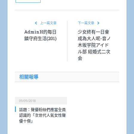
上一篇文章
下一篇文章
AdminH的每日
少女終有一日會
鎮守府生活(201)
成為大人呢-音ノ
木坂学院アイド
ル部 結婚式二次
会
相關報導
09/09/2018
話題：聲優粉絲們應當全員
認識的「次世代人氣女性聲
優十傑」