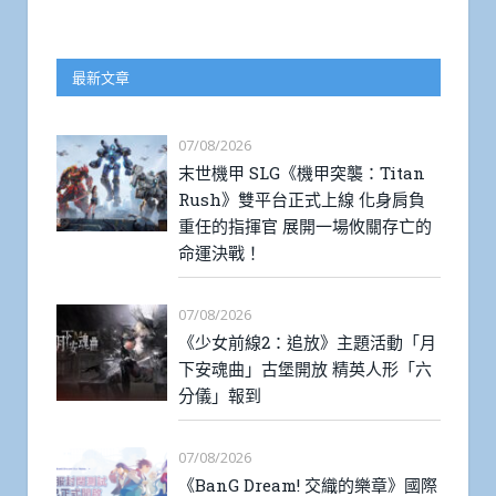
最新文章
07/08/2026
末世機甲 SLG《機甲突襲：Titan
Rush》雙平台正式上線 化身肩負
重任的指揮官 展開一場攸關存亡的
命運決戰！
07/08/2026
《少女前線2：追放》主題活動「月
下安魂曲」古堡開放 精英人形「六
分儀」報到
07/08/2026
《BanG Dream! 交織的樂章》國際