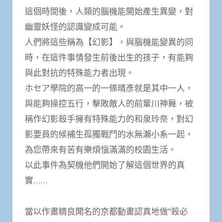
這個時間後，人類的腦機能開始產生異變，對
幽靈妖怪的認識變成可能。
人們將這些稱為【幻影】，與腦機能變異的同
時，在這件事情發生前後出生的孩子，有能夠
與此對抗的特殊能力者出現。
ホセア學院的高一的一條晴彥就是其中一人，
與能夠操控五行，擊敗敵人的前輩川神舞，被
稱作幻影殺手擁有特殊能力的和泉玲奈，對幻
影要員的候補生孤獨戰鬥的水無瀨小系一起，
為您帶來有苦有樂煩惱滿滿的校園生活。
以此事件為契機他們開始了解這個世界的真
實……
當以作畫精良聞名的京都動畫認真地做”殺必