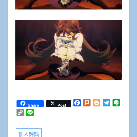
Facebook
Plurk
Blogger
Telegram
Everno
Share
Post
Copy
Line
Link
個人評論