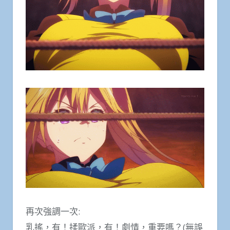
再次強調一次:
乳搖，有！揉歐派，有！劇情，重要嗎？(無誤