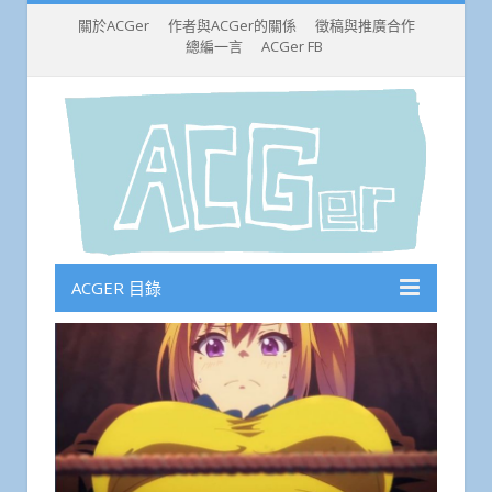
關於ACGer
作者與ACGer的關係
徵稿與推廣合作
總編一言
ACGer FB
ACGER 目錄