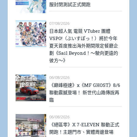
服封閉測試正式開跑
07/08/2026
日本超人氣 電競 VTuber 團體
VSPO!（ぶいすぽっ！）將於今年
夏天首度推出海外期間限定餐廳企
劃《Sail Beyond！～駛向更遠的
彼方～》
06/08/2026
《巔峰極速》x《MF GHOST》8/6
聯動震撼登場！ 新世代山路傳說再
臨
06/08/2026
《絕區零》X 7-ELEVEN 聯動正式
開跑！主題門市、實體周邊登場