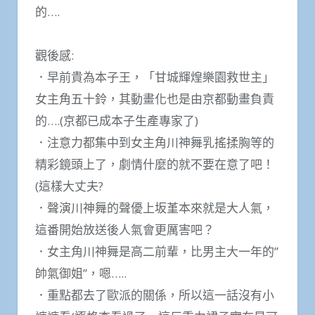
的….
觀後感:
．早前貴為本子王，「甘城輝煌樂園救世主」
女主角五十鈴，其動畫化也是由京都動畫負責
的….(京都已成本子生產專家了)
．注意力都集中到女主角川神舞乳搖揉胸等的
精彩鏡頭上了，劇情什麼的就不要在意了吧！
(這樣大丈夫?
．聲演川神舞的聲優上坂堇本來就是大人氣，
這番開始放送後人氣會更厲害吧？
．女主角川神舞是高二前輩，比男主大一年的”
帥氣御姐”，嗯…..
．重點都去了歐派的關係，所以這一話沒有小