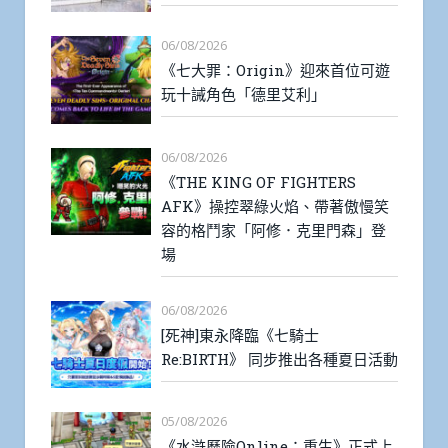
06/08/2026
《七大罪：Origin》迎來首位可遊
玩十誡角色「德里艾利」
06/08/2026
《THE KING OF FIGHTERS
AFK》操控翠綠火焰、帶著傲慢笑
容的格鬥家「阿修．克里門森」登
場
06/08/2026
[死神]東永降臨《七騎士
Re:BIRTH》 同步推出各種夏日活動
05/08/2026
《水滸歷險Online：重生》正式上