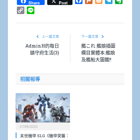
Facebook
Plurk
Blogger
Telegram
Everno
Share
Post
Copy
Line
Link
上一篇文章
下一篇文章
AdminH的每日
艦これ 艦娘插圖
鎮守府生活(3)
欄目實體本:艦娘
及艦船大圖鑑!!
相關報導
07/08/2026
末世機甲 SLG《機甲突襲：