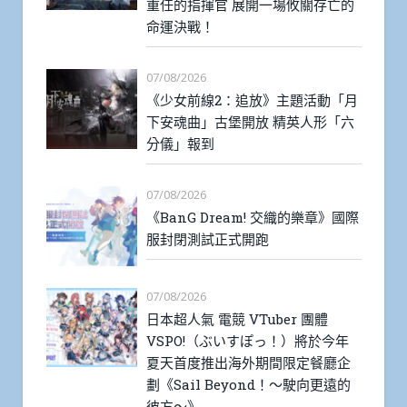
重任的指揮官 展開一場攸關存亡的
命運決戰！
07/08/2026
《少女前線2：追放》主題活動「月
下安魂曲」古堡開放 精英人形「六
分儀」報到
07/08/2026
《BanG Dream! 交織的樂章》國際
服封閉測試正式開跑
07/08/2026
日本超人氣 電競 VTuber 團體
VSPO!（ぶいすぽっ！）將於今年
夏天首度推出海外期間限定餐廳企
劃《Sail Beyond！～駛向更遠的
彼方～》