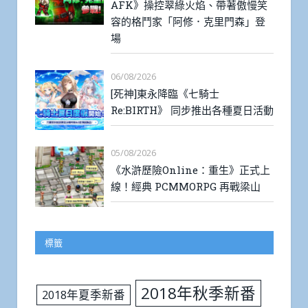
AFK》操控翠綠火焰、帶著傲慢笑
容的格鬥家「阿修．克里門森」登
場
06/08/2026
[死神]東永降臨《七騎士
Re:BIRTH》 同步推出各種夏日活動
05/08/2026
《水滸歷險Online：重生》正式上
線！經典 PCMMORPG 再戰梁山
標籤
2018年秋季新番
2018年夏季新番