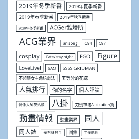
2019年冬季新番
2019年夏季新番
2019年春季新番
2019年秋季新番
ACGer雜燴所
2020年冬季新番
ACG業界
C94
C97
anisong
Figure
cosplay
FGO
Fate/stay night
LoveLive!
SSSS.GRIDMAN
SAO
五等分的花嫁
不起眼女主角培育法
人氣排行
個人評論
你的名字
八掛
刀劍神域Alicization篇
偶像大師灰姑娘
動畫情報
同人
動畫業界
同人誌
圖集
哥布林殺手
工作細胞