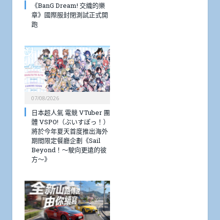
《BanG Dream! 交織的樂
章》國際服封閉測試正式開
跑
07/08/2026
日本超人氣 電競 VTuber 團
體 VSPO!（ぶいすぽっ！）
將於今年夏天首度推出海外
期間限定餐廳企劃《Sail
Beyond！～駛向更遠的彼
方～》