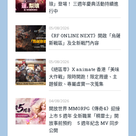
琅」登場！ 三週年慶典活動持續進
行中
05/08/2026
《RF ONLINE NEXT》開啟「烏薩
斯戰區」及全新戰鬥內容
05/08/2026
《絕區零》X animate 香港「美味
大作戰」限時開跑！限定周邊、主
題餐飲、專屬虛寶一次蒐集
04/08/2026
開放世界 MMORPG《傳奇4》迎接
上市 5 週年 全新職業「精靈士」開
放事前預約 5 週年紀念 MV 同步
公開