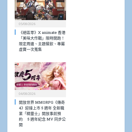
05/08/2026
《絕區零》X animate 香港
「美味大作戰」限時開跑！
限定周邊、主題餐飲、專屬
虛寶一次蒐集
04/08/2026
開放世界 MMORPG《傳奇
4》迎接上市 5 週年 全新職
業「精靈士」開放事前預
約 5 週年紀念 MV 同步公
開