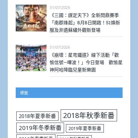
31/07/2026
《三國：謀定天下》全新問鼎賽季
「南郡烽起」8月8日開啟！S1煥新
服及非遺蘇繡外觀新登場
31/07/2026
《崩壞：星穹鐵道》線下活動「歡
愉信號—嗶波！」今日登場 歡愉星
神阿哈降臨兒童新樂園
標籤
2018年秋季新番
2018年夏季新番
2019年冬季新番
2019年夏季新番