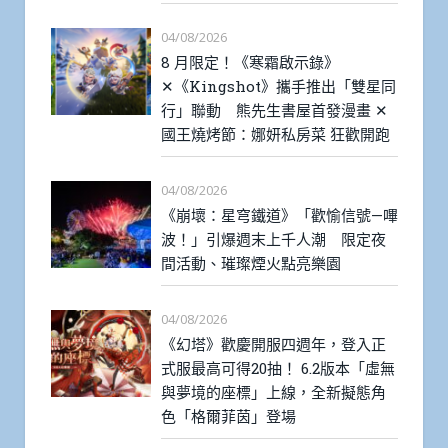
04/08/2026
8 月限定！《寒霜啟示錄》
✕《Kingshot》攜手推出「雙星同
行」聯動 熊先生書屋首發漫畫 ✕
國王燒烤節：娜妍私房菜 狂歡開跑
04/08/2026
《崩壞：星穹鐵道》「歡愉信號—嗶
波！」引爆週末上千人潮 限定夜
間活動、璀璨煙火點亮樂園
04/08/2026
《幻塔》歡慶開服四週年，登入正
式服最高可得20抽！ 6.2版本「虛無
與夢境的座標」上線，全新擬態角
色「格爾菲茵」登場