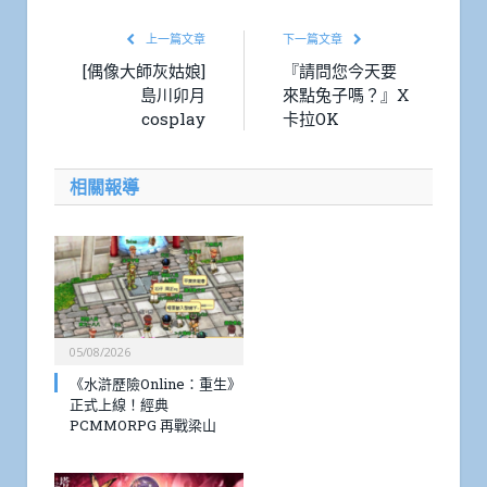
上一篇文章
下一篇文章
[偶像大師灰姑娘]
『請問您今天要
島川卯月
來點兔子嗎？』X
cosplay
卡拉OK
相關報導
05/08/2026
《水滸歷險Online：重生》
正式上線！經典
PCMMORPG 再戰梁山