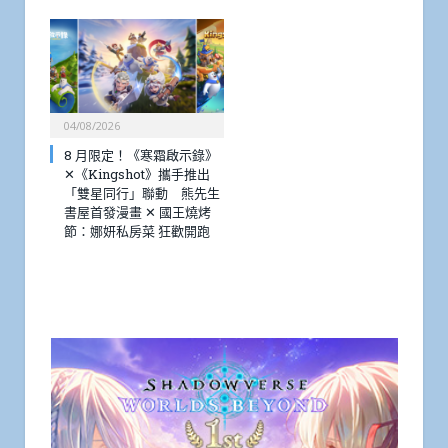
04/08/2026
8 月限定！《寒霜啟示錄》
✕《Kingshot》攜手推出
「雙星同行」聯動 熊先生
書屋首發漫畫 ✕ 國王燒烤
節：娜妍私房菜 狂歡開跑