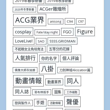
2019年春季新番
2019年秋季新番
ACGer雜燴所
2020年冬季新番
ACG業界
C94
C97
anisong
Figure
cosplay
FGO
Fate/stay night
LoveLive!
SSSS.GRIDMAN
SAO
五等分的花嫁
不起眼女主角培育法
人氣排行
個人評論
你的名字
八掛
刀劍神域Alicization篇
偶像大師灰姑娘
動畫情報
同人
動畫業界
同人誌
圖集
哥布林殺手
工作細胞
聲優
手遊
戀與製作人
活動情報