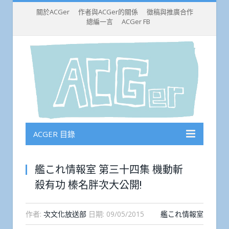
關於ACGer
作者與ACGer的關係
徵稿與推廣合作
總編一言
ACGer FB
ACGER 目錄
艦これ情報室 第三十四集 機動斬
殺有功 榛名胖次大公開!
作者:
次文化放送部
日期:
09/05/2015
艦これ情報室