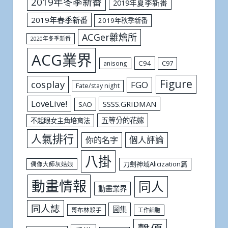
2019年冬季新番
2019年夏季新番
2019年春季新番
2019年秋季新番
ACGer雜燴所
2020年冬季新番
ACG業界
C94
C97
anisong
Figure
cosplay
FGO
Fate/stay night
LoveLive!
SSSS.GRIDMAN
SAO
五等分的花嫁
不起眼女主角培育法
人氣排行
個人評論
你的名字
八掛
刀劍神域Alicization篇
偶像大師灰姑娘
動畫情報
同人
動畫業界
同人誌
圖集
哥布林殺手
工作細胞