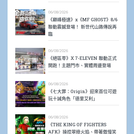
06/08/2026
《巔峰極速》x《MF GHOST》8/6
聯動震撼登場！ 新世代山路傳說再
臨
06/08/2026
《絕區零》X 7-ELEVEN 聯動正式
開跑！主題門市、實體周邊登場
06/08/2026
《七大罪：Origin》迎來首位可遊
玩十誡角色「德里艾利」
06/08/2026
《THE KING OF FIGHTERS
AFK》操控翠綠火焰、帶著傲慢笑