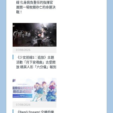
線 化身肩負重任的指揮官
展開一場攸關存亡的命運決
戰！
07/08/2026
《少女前線2：追放》主題
活動「月下安魂曲」古堡開
放 精英人形「六分儀」報到
07/08/2026
《BanG Dream! 交織的樂