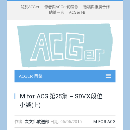
關於ACGer
作者與ACGer的關係
徵稿與推廣合作
總編一言
ACGer FB
ACGER 目錄
M for ACG 第25集 – SDVX段位
小談(上)
作者:
次文化放送部
日期:
06/06/2015
M FOR ACG