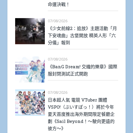
命運決戰！
07/08/2026
《少女前線2：追放》主題活動「月
下安魂曲」古堡開放 精英人形「六
分儀」報到
07/08/2026
《BanG Dream! 交織的樂章》國際
服封閉測試正式開跑
07/08/2026
日本超人氣 電競 VTuber 團體
VSPO!（ぶいすぽっ！）將於今年
夏天首度推出海外期間限定餐廳企
劃《Sail Beyond！～駛向更遠的
彼方～》