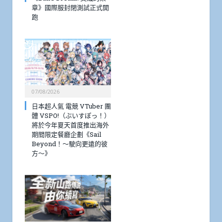
章》國際服封閉測試正式開
跑
07/08/2026
日本超人氣 電競 VTuber 團
體 VSPO!（ぶいすぽっ！）
將於今年夏天首度推出海外
期間限定餐廳企劃《Sail
Beyond！～駛向更遠的彼
方～》