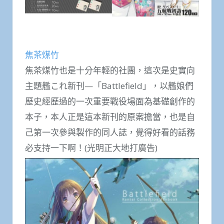
焦茶煤竹
焦茶煤竹也是十分年輕的社團，這次是史實向
主題艦これ新刊—「Battlefield」，以艦娘們
歷史經歷過的一次重要戰役場面為基礎創作的
本子，本人正是這本新刊的原案擔當，也是自
己第一次參與製作的同人誌，覺得好看的話務
必支持一下啊！(光明正大地打廣告)