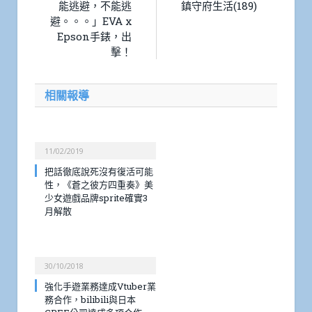
能逃避，不能逃
鎮守府生活(189)
避。。。」EVA x
Epson手錶，出
擊！
相關報導
11/02/2019
把話徹底說死沒有復活可能
性，《蒼之彼方四重奏》美
少女遊戲品牌sprite確實3
月解散
30/10/2018
強化手遊業務達成Vtuber業
務合作，bilibili與日本