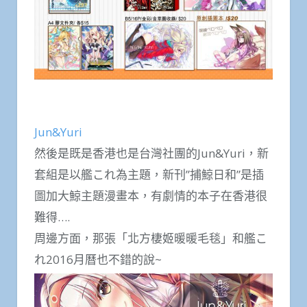
Jun&Yuri
然後是既是香港也是台灣社團的Jun&Yuri，新
套組是以艦これ為主題，新刊”捕鯨日和”是插
圖加大鯨主題漫畫本，有劇情的本子在香港很
難得….
周邊方面，那張「北方棲姬暖暖毛毯」和艦こ
れ2016月曆也不錯的說~