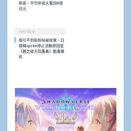
新高，平均年收入重回8億
日元
10/07/2018
吸引不到新粉絲被捨棄，日
媒稱sprite停止活動原因是
《蒼之彼方四重奏》動畫暴
死