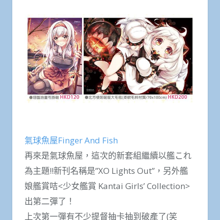
氣球魚屋Finger And Fish
再來是氣球魚屋，這次的新套組繼續以艦これ
為主題!!新刊名稱是”XO Lights Out”，另外艦
娘艦賞咭<少女艦賞 Kantai Girls’ Collection>
出第二彈了！
上次第一彈有不少提督抽卡抽到破產了(笑