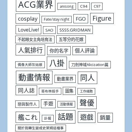
ACG業界
C94
C97
anisong
Figure
cosplay
FGO
Fate/stay night
LoveLive!
SSSS.GRIDMAN
SAO
五等分的花嫁
不起眼女主角培育法
人氣排行
個人評論
你的名字
八掛
刀劍神域Alicization篇
偶像大師灰姑娘
動畫情報
同人
動畫業界
同人誌
圖集
哥布林殺手
工作細胞
聲優
手遊
戀與製作人
活動情報
話題
遊戲
艦これ
銷量
訃報
關於我轉生變成史萊姆這檔事