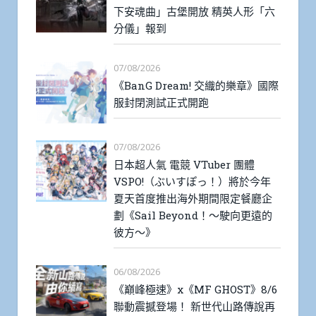
下安魂曲」古堡開放 精英人形「六
分儀」報到
07/08/2026
《BanG Dream! 交織的樂章》國際
服封閉測試正式開跑
07/08/2026
日本超人氣 電競 VTuber 團體
VSPO!（ぶいすぽっ！）將於今年
夏天首度推出海外期間限定餐廳企
劃《Sail Beyond！～駛向更遠的
彼方～》
06/08/2026
《巔峰極速》x《MF GHOST》8/6
聯動震撼登場！ 新世代山路傳說再