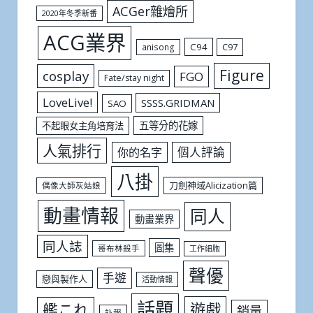
ACGer雜燴所
2020年冬季新番
ACG業界
C94
C97
anisong
Figure
cosplay
FGO
Fate/stay night
LoveLive!
SSSS.GRIDMAN
SAO
五等分的花嫁
不起眼女主角培育法
人氣排行
個人評論
你的名字
八掛
刀劍神域Alicization篇
偶像大師灰姑娘
動畫情報
同人
動畫業界
同人誌
圖集
哥布林殺手
工作細胞
聲優
手遊
戀與製作人
活動情報
話題
遊戲
艦これ
銷量
訃報