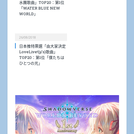
水團歌曲」TOP20：第1位
「WATER BLUE NEW
WORLD」
26/08/2018
日本推特票選「由大家決定
LoveLive!(μ’s)歌曲」
TOP20：第1位「僕たちは
ひとつの光」