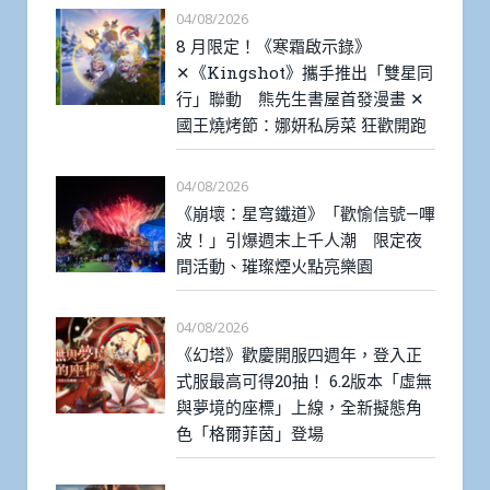
04/08/2026
8 月限定！《寒霜啟示錄》
✕《Kingshot》攜手推出「雙星同
行」聯動 熊先生書屋首發漫畫 ✕
國王燒烤節：娜妍私房菜 狂歡開跑
04/08/2026
《崩壞：星穹鐵道》「歡愉信號—嗶
波！」引爆週末上千人潮 限定夜
間活動、璀璨煙火點亮樂園
04/08/2026
《幻塔》歡慶開服四週年，登入正
式服最高可得20抽！ 6.2版本「虛無
與夢境的座標」上線，全新擬態角
色「格爾菲茵」登場