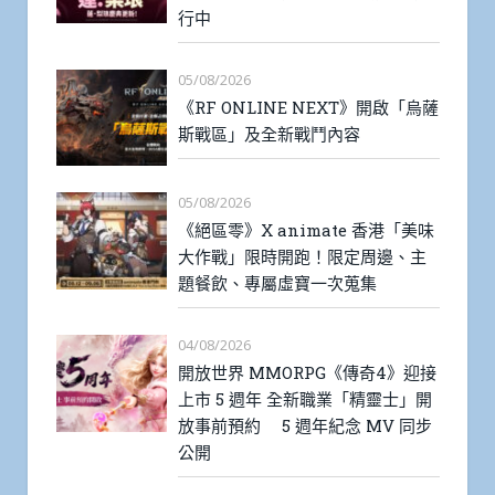
行中
05/08/2026
《RF ONLINE NEXT》開啟「烏薩
斯戰區」及全新戰鬥內容
05/08/2026
《絕區零》X animate 香港「美味
大作戰」限時開跑！限定周邊、主
題餐飲、專屬虛寶一次蒐集
04/08/2026
開放世界 MMORPG《傳奇4》迎接
上市 5 週年 全新職業「精靈士」開
放事前預約 5 週年紀念 MV 同步
公開