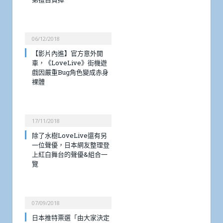
06/12/2018
【影片內進】官方意外開
車，《LoveLive》街機遊
戲因嚴重Bug角色變成赤身
裸體
17/11/2018
除了水樹LoveLive還有另
一位聲優，日本網友整理登
上紅白舞台的聲優&組合一
覽
07/09/2018
日本推特票選「由大家決定