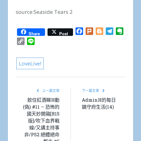
source:Seaside Tears 2
Facebook
Plurk
Blogger
Telegram
Everno
Share
Post
Copy
Line
Link
LoveLive!
上一篇文章
下一篇文章
飲住紅酒睇H動
AdminH的每日
(偽) #11 – 恐怖的
鎮守府生活(14)
國天妙開箱[R15
版]/吹下血界戰
線/又講主持事
非/PS2 絕體絕命