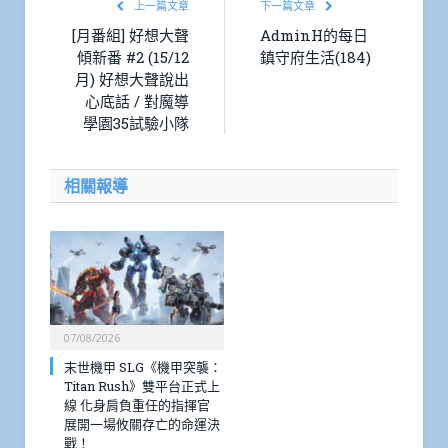
上一篇文章
下一篇文章
[月番組] 好想大聲
AdminH的每日
傾新番 #2 (15/12
鎮守府生活(184)
月) 好想大聲說出
心底話 / 對魔導
學園35試驗小隊
相關報導
07/08/2026
末世機甲 SLG《機甲突襲：
Titan Rush》雙平台正式上
線 化身肩負重任的指揮官
展開一場攸關存亡的命運決
戰！