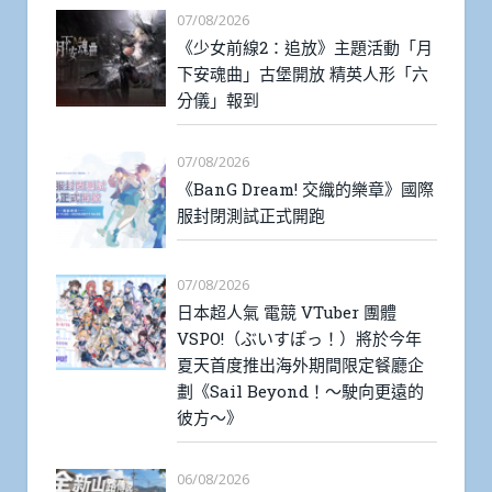
07/08/2026
《少女前線2：追放》主題活動「月
下安魂曲」古堡開放 精英人形「六
分儀」報到
07/08/2026
《BanG Dream! 交織的樂章》國際
服封閉測試正式開跑
07/08/2026
日本超人氣 電競 VTuber 團體
VSPO!（ぶいすぽっ！）將於今年
夏天首度推出海外期間限定餐廳企
劃《Sail Beyond！～駛向更遠的
彼方～》
06/08/2026