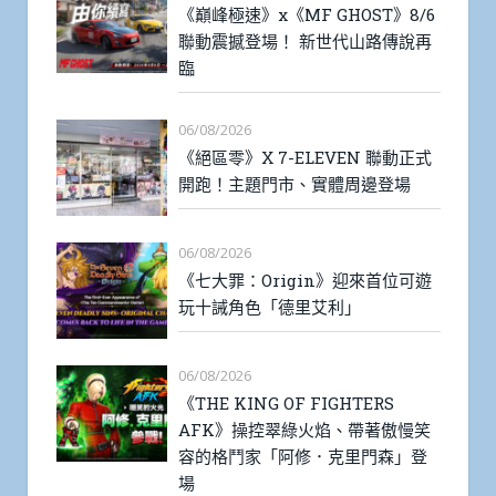
《巔峰極速》x《MF GHOST》8/6
聯動震撼登場！ 新世代山路傳說再
臨
06/08/2026
《絕區零》X 7-ELEVEN 聯動正式
開跑！主題門市、實體周邊登場
06/08/2026
《七大罪：Origin》迎來首位可遊
玩十誡角色「德里艾利」
06/08/2026
《THE KING OF FIGHTERS
AFK》操控翠綠火焰、帶著傲慢笑
容的格鬥家「阿修．克里門森」登
場