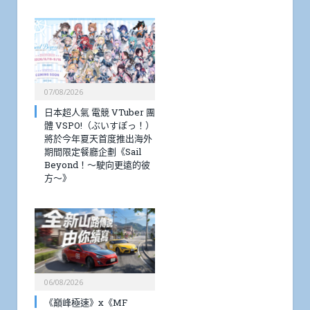
07/08/2026
日本超人氣 電競 VTuber 團
體 VSPO!（ぶいすぽっ！）
將於今年夏天首度推出海外
期間限定餐廳企劃《Sail
Beyond！～駛向更遠的彼
方～》
06/08/2026
《巔峰極速》x《MF