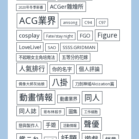
ACGer雜燴所
2020年冬季新番
ACG業界
C94
C97
anisong
Figure
cosplay
FGO
Fate/stay night
LoveLive!
SSSS.GRIDMAN
SAO
五等分的花嫁
不起眼女主角培育法
人氣排行
個人評論
你的名字
八掛
刀劍神域Alicization篇
偶像大師灰姑娘
動畫情報
同人
動畫業界
同人誌
圖集
哥布林殺手
工作細胞
聲優
手遊
戀與製作人
活動情報
話題