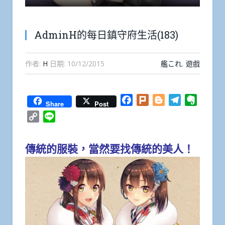
AdminH的每日鎮守府生活(183)
作者:
H
日期:
10/12/2015
艦これ
,
遊戲
Facebook
Plurk
Blogger
Telegram
Everno
Share
Post
Copy
Line
Link
傳統的服裝，當然要找傳統的美人！