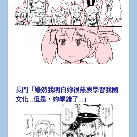
長門「雖然我明白妳很熱衷學習我國
文化…但是，妳學錯了…」