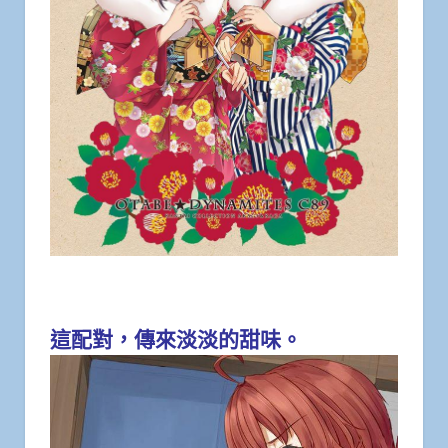
這配對，傳來淡淡的甜味。