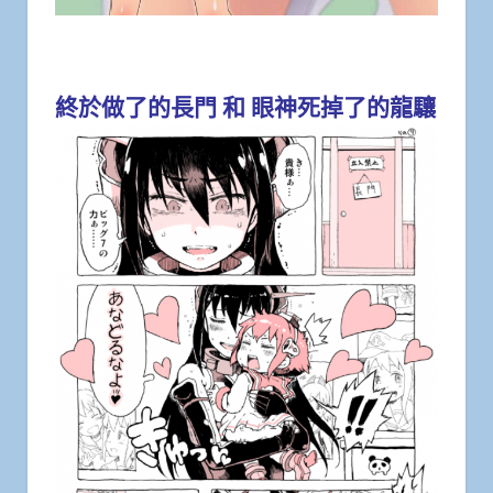
終於做了的長門 和 眼神死掉了的龍驤